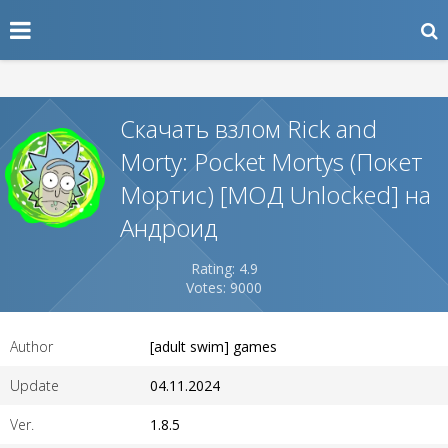
Скачать взлом Rick and
Morty: Pocket Mortys (Покет
Мортис) [МОД Unlocked] на
Андроид
Rating: 4.9
Votes: 9000
Author
[adult swim] games
Update
04.11.2024
Ver.
1.8.5