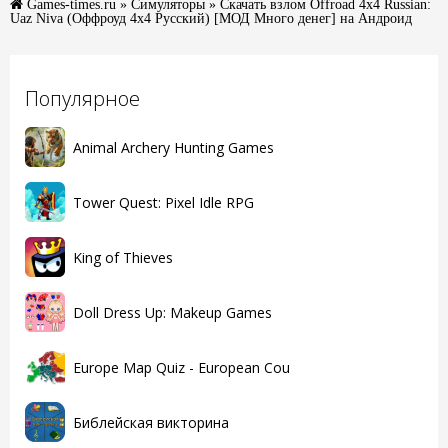
Games-times.ru
»
Симуляторы
» Скачать взлом Offroad 4x4 Russian:
Uaz Niva (Оффроуд 4x4 Русский) [МОД Много денег] на Андроид
Популярное
Animal Archery Hunting Games
Tower Quest: Pixel Idle RPG
King of Thieves
Doll Dress Up: Makeup Games
Europe Map Quiz - European Cou
Библейская викторина