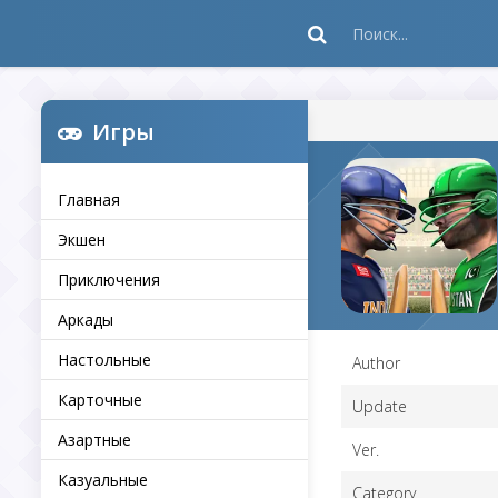
Игры
Главная
Экшен
Приключения
Аркады
Настольные
Author
Карточные
Update
Азартные
Ver.
Казуальные
Category