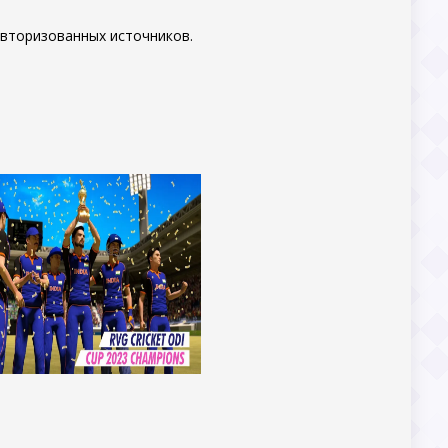
авторизованных источников.