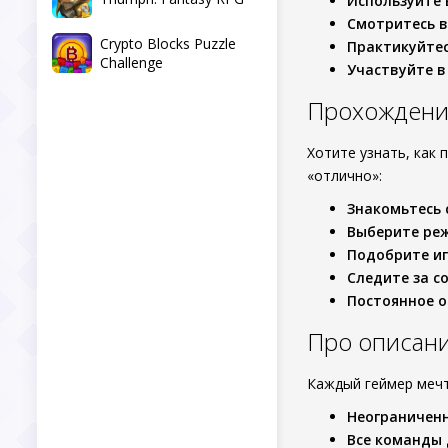
Используйте 
Смотритесь в
Crypto Blocks Puzzle
Практикуйте
Challenge
Участвуйте в
Прохождени
Хотите узнать, как
«отлично»:
Знакомьтесь 
Выберите ре
Подобрите и
Следите за с
Постоянное 
Про описани
Каждый геймер мечта
Неограничен
Все команды 