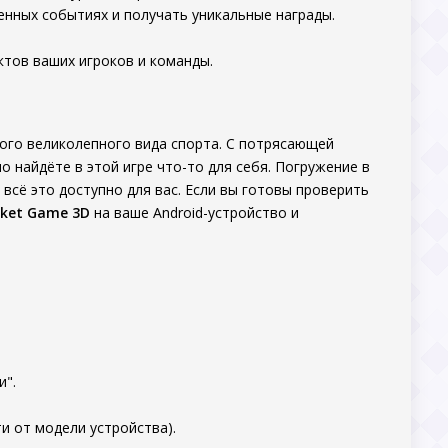
нных событиях и получать уникальные награды.
ктов ваших игроков и команды.
этого великолепного вида спорта. С потрясающей
найдёте в этой игре что-то для себя. Погружение в
 всё это доступно для вас. Если вы готовы проверить
cket Game 3D
на ваше Android-устройство и
и".
и от модели устройства).