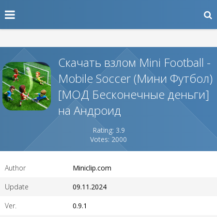
Скачать взлом Mini Football -
Mobile Soccer (Мини Футбол)
[МОД Бесконечные деньги]
на Андроид
Rating: 3.9
Votes: 2000
Author
Miniclip.com
Update
09.11.2024
Ver.
0.9.1