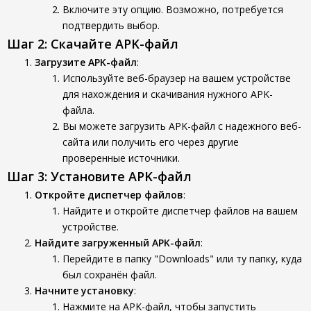
Включите эту опцию. Возможно, потребуется
подтвердить выбор.
Шаг 2: Скачайте APK-файл
Загрузите APK-файл
:
Используйте веб-браузер на вашем устройстве
для нахождения и скачивания нужного APK-
файла.
Вы можете загрузить APK-файл с надежного веб-
сайта или получить его через другие
проверенные источники.
Шаг 3: Установите APK-файл
Откройте диспетчер файлов
:
Найдите и откройте диспетчер файлов на вашем
устройстве.
Найдите загруженный APK-файл
:
Перейдите в папку "Downloads" или ту папку, куда
был сохранён файл.
Начните установку
:
Нажмите на APK-файл, чтобы запустить