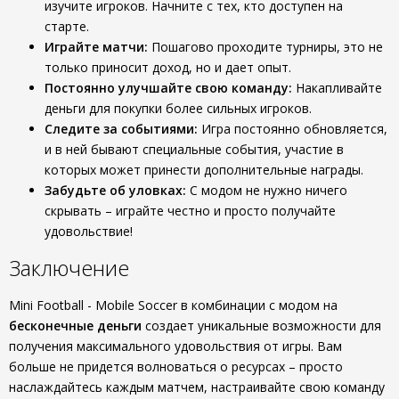
изучите игроков. Начните с тех, кто доступен на
старте.
Играйте матчи:
Пошагово проходите турниры, это не
только приносит доход, но и дает опыт.
Постоянно улучшайте свою команду:
Накапливайте
деньги для покупки более сильных игроков.
Следите за событиями:
Игра постоянно обновляется,
и в ней бывают специальные события, участие в
которых может принести дополнительные награды.
Забудьте об уловках:
С модом не нужно ничего
скрывать – играйте честно и просто получайте
удовольствие!
Заключение
Mini Football - Mobile Soccer в комбинации с модом на
бесконечные деньги
создает уникальные возможности для
получения максимального удовольствия от игры. Вам
больше не придется волноваться о ресурсах – просто
наслаждайтесь каждым матчем, настраивайте свою команду