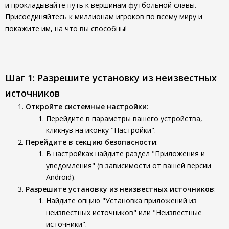
и прокладывайте путь к вершинам футбольной славы.
Присоединяйтесь к миллионам игроков по всему миру и
покажите им, на что вы способны!
Шаг 1: Разрешите установку из неизвестных
источников
Откройте системные настройки
:
Перейдите в параметры вашего устройства,
кликнув на иконку "Настройки".
Перейдите в секцию безопасности
:
В настройках найдите раздел "Приложения и
уведомления" (в зависимости от вашей версии
Android).
Разрешите установку из неизвестных источников
:
Найдите опцию "Установка приложений из
неизвестных источников" или "Неизвестные
источники".