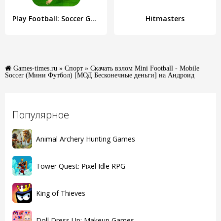
Play Football: Soccer Games
Hitmasters
Games-times.ru
»
Спорт
» Скачать взлом Mini Football - Mobile
Soccer (Мини Футбол) [МОД Бесконечные деньги] на Андроид
Популярное
Animal Archery Hunting Games
Tower Quest: Pixel Idle RPG
King of Thieves
Doll Dress Up: Makeup Games