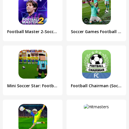
Football Master 2-Soccer Star
Soccer Games Football League
Mini Soccer Star: Football Cup
Football Chairman (Soccer)