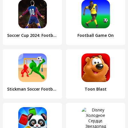
Soccer Cup 2024: Football Game
Football Game On
Stickman Soccer Football Game
Toon Blast