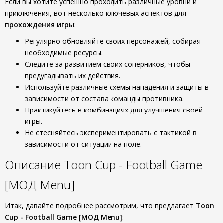
Если вы хотите успешно проходить различные уровни и
приключения, вот несколько ключевых аспектов для
прохождения игры
:
Регулярно обновляйте своих персонажей, собирая
необходимые ресурсы.
Следите за развитием своих соперников, чтобы
предугадывать их действия.
Используйте различные схемы нападения и защиты в
зависимости от состава команды противника.
Практикуйтесь в комбинациях для улучшения своей
игры.
Не стесняйтесь экспериментировать с тактикой в
зависимости от ситуации на поле.
Описание Toon Cup - Football Game
[МОД Menu]
Итак, давайте подробнее рассмотрим, что предлагает
Toon
Cup - Football Game [МОД Menu]
: