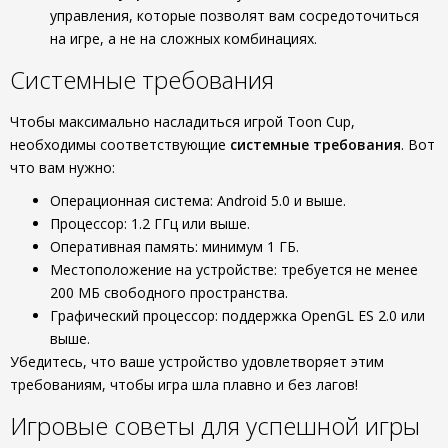
управления, которые позволят вам сосредоточиться
на игре, а не на сложных комбинациях.
Системные требования
Чтобы максимально насладиться игрой Toon Cup,
необходимы соответствующие
системные требования
. Вот
что вам нужно:
Операционная система: Android 5.0 и выше.
Процессор: 1.2 ГГц или выше.
Оперативная память: минимум 1 ГБ.
Местоположение на устройстве: требуется не менее
200 МБ свободного пространства.
Графический процессор: поддержка OpenGL ES 2.0 или
выше.
Убедитесь, что ваше устройство удовлетворяет этим
требованиям, чтобы игра шла плавно и без лагов!
Игровые советы для успешной игры