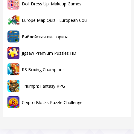
Doll Dress Up: Makeup Games
Europe Map Quiz - European Cou
Библейская викторина
Jigsaw Premium Puzzles HD
RS Boxing Champions
Triumph: Fantasy RPG
Crypto Blocks Puzzle Challenge