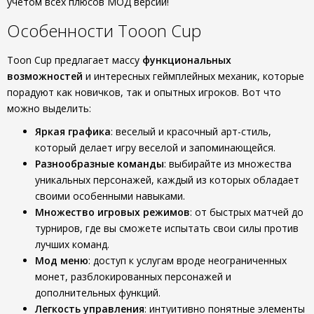
учетом всех плюсов МОД версии!
Особенности Tooon Cup
Toon Cup предлагает массу
функциональных
возможностей
и интересных геймплейных механик, которые
порадуют как новичков, так и опытных игроков. Вот что
можно выделить:
Яркая графика
: веселый и красочный арт-стиль,
который делает игру веселой и запоминающейся.
Разнообразные команды
: выбирайте из множества
уникальных персонажей, каждый из которых обладает
своими особенными навыками.
Множество игровых режимов
: от быстрых матчей до
турниров, где вы сможете испытать свои силы против
лучших команд.
Мод меню
: доступ к услугам вроде неограниченных
монет, разблокированных персонажей и
дополнительных функций.
Легкость управления
: интуитивно понятные элементы