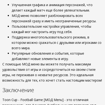
Улучшенная графика и анимация персонажей, что
делает каждый матч еще более увлекательным.
МОД меню позволяет разблокировать всех
персонажей сразу и иметь неограниченные ресурсы.
Пользовательские настройки управления, чтобы
каждый мог настроить игру под себя.
Поддержка многопользовательского режима, в
котором можно сражаться с друзьями или игроками со
всего мира.
Регулярные обновления и события, которые
добавляют новые элементы в игру.
С помощью МОД меню вы можете получать максимум
удовольствия от игры и сосредоточиться на своем стиле
игры, не переживая о нехватке ресурсов. Это идеальная
возможность для тех, кто хочет стать настоящим мастером!
Заключение
Toon Cup - Football Game [МОД Menu] - это отличная