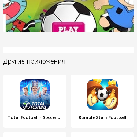
Другие приложения
Total Football - Soccer Game
Rumble Stars Football