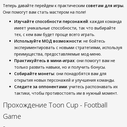
Теперь давайте перейдем к практическим
советам для игры
.
Они помогут вам стать мастером на поле!
Изучайте способности персонажей
: каждая команда
имеет уникальные способности, так что выбирайте
тех, с кем вам будет проще всего играть.
Используйте МОД возможности
: не бойтесь
экспериментировать с новыми стратегиями, используя
преимущества, предоставляемые мод-меню.
Практикуйтесь в мини-играх
: они помогут вам не
только развить навыки, но и получить бонусы.
Собирайте монеты
: они понадобятся вам для
открытия новых персонажей и улучшения команды.
Следите за оппонентами
: учитесь распознавать их
тактики, чтобы противостоять им в нужный момент.
Прохождение Toon Cup - Football
Game