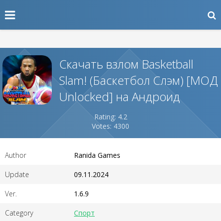
Скачать взлом Basketball
Slam! (Баскетбол Слэм) [МОД
Unlocked] на Андроид
Rating: 4.2
Votes: 4300
Author
Ranida Games
Update
09.11.2024
Ver.
1.6.9
Category
Спорт