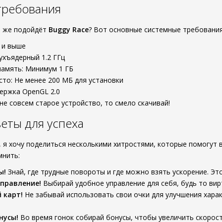
требования
а же подойдёт
Buggy Race
? Вот основные системные требования
1 и выше
ухъядерный 1.2 ГГц
память: Минимум 1 ГБ
то: Не менее 200 МБ для установки
ержка OpenGL 2.0
 не совсем старое устройство, то смело скачивай!
еты для успеха
, я хочу поделиться несколькими хитростями, которые помогут 
мнить:
ы!
Знай, где трудные повороты и где можно взять ускорение. Эт
правление!
Выбирай удобное управление для себя, будь то вир
 карт!
Не забывай использовать свои очки для улучшения хара
нусы!
Во время гонок собирай бонусы, чтобы увеличить скорос