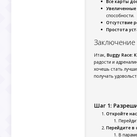
Все карты до
Увеличенные 
способности.
Отсутствие р
Простота уст
Заключение
Итак,
Buggy Race: 
радости и адренали
хочешь стать лучшим
получать удовольст
Шаг 1: Разреш
Откройте нас
Перейдит
Перейдите в 
В параме