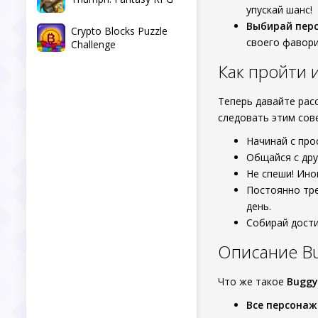
упускай шанс!
Выбирай перс
Crypto Blocks Puzzle
своего фавори
Challenge
Как пройти 
Теперь давайте рас
следовать этим сов
Начинай с про
Общайся с дру
Не спеши! Ино
Постоянно тре
день.
Собирай дости
Описание Bu
Что же такое
Buggy
Все персонаж