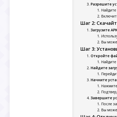
Разрешите ус
Найдите 
Включит
Шаг 2: Скачай
Загрузите AP
Использу
Вы может
Шаг 3: Устано
Откройте фа
Найдите
Найдите заг
Перейдит
Начните уста
Нажмите 
Подтверд
Завершите у
После за
Вы может
Шаг 4: Отключ