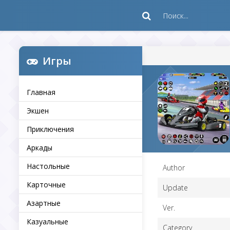
Игры
Главная
Экшен
Приключения
Аркады
Настольные
Author
Карточные
Update
Азартные
Ver.
Казуальные
Category