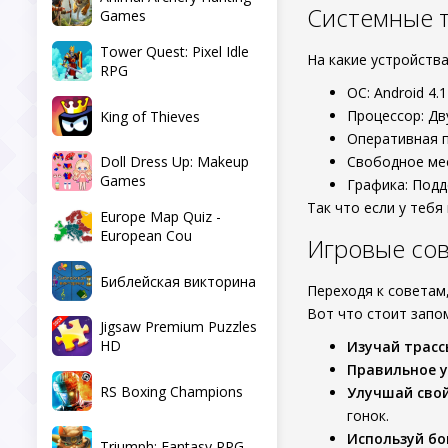
Системные 
Games
Tower Quest: Pixel Idle
На какие устройств
RPG
ОС: Android 4.
Процессор: Дв
King of Thieves
Оперативная 
Doll Dress Up: Makeup
Свободное мес
Games
Графика: Подд
Так что если у тебя
Europe Map Quiz -
European Cou
Игровые сов
Библейская викторина
Переходя к советам
Вот что стоит запо
Jigsaw Premium Puzzles
HD
Изучай трасс
Правильное у
RS Boxing Champions
Улучшай свой
гонок.
Используй бо
Triumph: Fantasy RPG