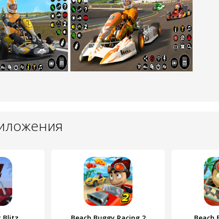
риложения
 Blitz
Beach Buggy Racing 2
Beach 