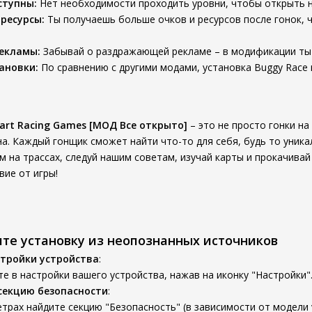
ступны:
Нет необходимости проходить уровни, чтобы открыть но
ресурсы:
Ты получаешь больше очков и ресурсов после гонок, 
екламы:
Забывай о раздражающей рекламе – в модификации ты 
ановки:
По сравнению с другими модами, установка Buggy Race 
Kart Racing Games [МОД Все открыто]
– это не просто гонки на
на. Каждый гонщик сможет найти что-то для себя, будь то уника
 на трассах, следуй нашим советам, изучай карты и прокачивай
вие от игры!
ите установку из неопознанных источников
тройки устройства
:
е в настройки вашего устройства, нажав на иконку "Настройки"
секцию безопасности
:
трах найдите секцию "Безопасность" (в зависимости от модели 