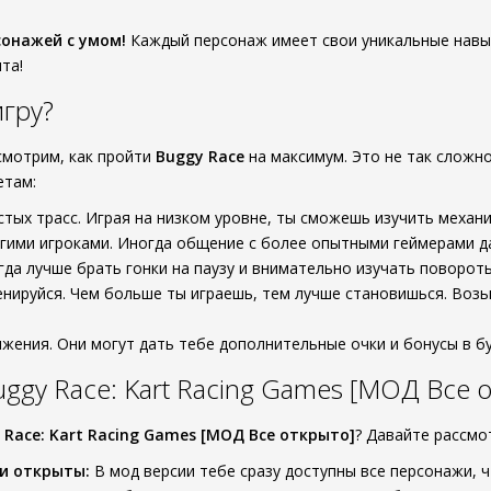
онажей с умом!
Каждый персонаж имеет свои уникальные навык
та!
игру?
смотрим, как пройти
Buggy Race
на максимум. Это не так сложно
етам:
стых трасс. Играя на низком уровне, ты сможешь изучить механи
гими игроками. Иногда общение с более опытными геймерами д
гда лучше брать гонки на паузу и внимательно изучать поворот
нируйся. Чем больше ты играешь, тем лучше становишься. Воз
жения. Они могут дать тебе дополнительные очки и бонусы в б
ggy Race: Kart Racing Games [МОД Все 
 Race: Kart Racing Games [МОД Все открыто]
? Давайте рассм
и открыты:
В мод версии тебе сразу доступны все персонажи, 