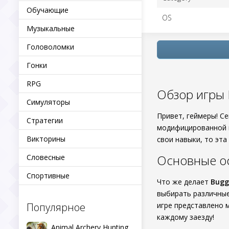
Обучающие
OS
Музыкальные
Головоломки
Гонки
RPG
Обзор игры 
Симуляторы
Привет, геймеры! С
Стратегии
модифицированной в
Викторины
свои навыки, то эта
Основные о
Словесные
Спортивные
Что же делает
Bugg
выбирать различные
Популярное
игре представлено 
каждому заезду!
Animal Archery Hunting