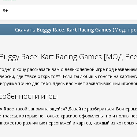
8+
Скачать Buggy Race: Kart Racing Games (Мод: п
Buggy Race: Kart Racing Games [МОД Вс
егодня я хочу рассказать вам о великолепной игре под название
ерсии, где **все открыто**. Если ты любишь гонять на картинг
 игрушка точно для тебя. Здесь вас ждёт захватывающий игровой
собенности игры
y Race
такой запоминающейся? Давайте разбираться. Во-первых
 трассы, которые не только красиво оформлены, но и полны не
множество различных персонажей и картов, каждый из которых и