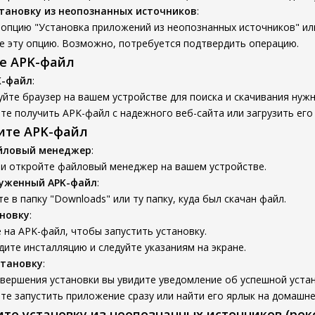
тановку из неопознанных источников
:
опцию "Установка приложений из неопознанных источников" ил
е эту опцию. Возможно, потребуется подтвердить операцию.
те APK-файл
K-файл
:
йте браузер на вашем устройстве для поиска и скачивания нуж
е получить APK-файл с надежного веб-сайта или загрузить его
вите APK-файл
йловый менеджер
:
 и откройте файловый менеджер на вашем устройстве.
руженный APK-файл
:
е в папку "Downloads" или ту папку, куда был скачан файл.
новку
:
на APK-файл, чтобы запустить установку.
ите инсталляцию и следуйте указаниям на экране.
становку
:
вершения установки вы увидите уведомление об успешной устан
е запустить приложение сразу или найти его ярлык на домашне
ите установку из неопознанных источников (ре