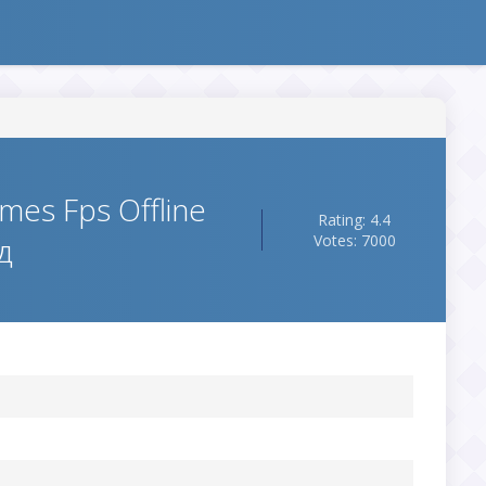
es Fps Offline
Rating: 4.4
д
Votes: 7000