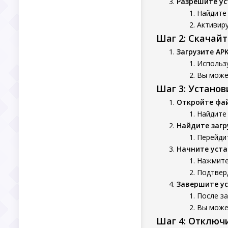
Разрешите ус
Найдите 
Активиру
Шаг 2: Скачай
Загрузите AP
Использу
Вы может
Шаг 3: Устано
Откройте фа
Найдите
Найдите заг
Перейдит
Начните уста
Нажмите 
Подтверд
Завершите у
После з
Вы может
Шаг 4: Отключ