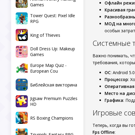
Офлайн реж
Games
Красивая гра
Tower Quest: Pixel Idle
Разнообразн
RPG
МОД на мног
особых затрат
King of Thieves
Системные 
Doll Dress Up: Makeup
Games
Важно понимать, чт
требования, которы
Europe Map Quiz -
European Cou
ОС
: Android 5.
Процессор
: Х
Библейская викторина
Оперативная
Место на дис
Jigsaw Premium Puzzles
Графика
: Под
HD
Игровые со
RS Boxing Champions
Теперь, когда вы г
Fps Offline
:
Triumph: Fantasy RPG