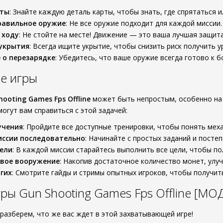
рты
: Знайте каждую деталь карты, чтобы знать, где спрятаться и
равильное оружие
: Не все оружие подходит для каждой миссии.
 ходу
: Не стойте на месте! Движение — это ваша лучшая защита
 укрытия
: Всегда ищите укрытие, чтобы снизить риск получить у
 о перезарядке
: Убедитесь, что ваше оружие всегда готово к б
е игры
hooting Games Fps Offline
может быть непростым, особенно на 
огут вам справиться с этой задачей:
учения
: Пройдите все доступные тренировки, чтобы понять меха
иссии последовательно
: Начинайте с простых заданий и посте
ели
: В каждой миссии старайтесь выполнить все цели, чтобы п
свое вооружение
: Накопив достаточное количество монет, улу
угих
: Смотрите гайды и стримы опытных игроков, чтобы получить
ры Gun Shooting Games Fps Offline [МО
разберем, что же вас ждет в этой захватывающей игре!