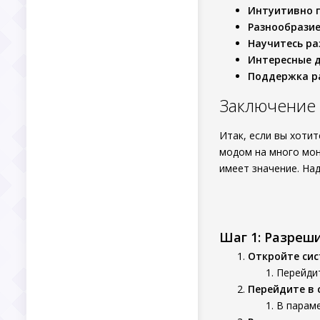
Интуитивно 
Разнообрази
Научитесь р
Интересные 
Поддержка р
Заключение
Итак, если вы хоти
модом на много мон
имеет значение. Над
Шаг 1: Разреш
Откройте си
Перейдит
Перейдите в 
В параме