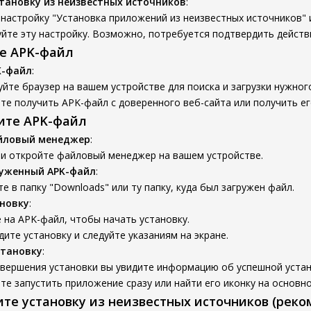
тановку из неизвестных источников
:
настройку "Установка приложений из неизвестных источников" 
йте эту настройку. Возможно, потребуется подтвердить действ
те APK-файл
K-файл
:
йте браузер на вашем устройстве для поиска и загрузки нужног
е получить APK-файл с доверенного веб-сайта или получить ег
вите APK-файл
йловый менеджер
:
 и откройте файловый менеджер на вашем устройстве.
руженный APK-файл
:
е в папку "Downloads" или ту папку, куда был загружен файл.
новку
:
на APK-файл, чтобы начать установку.
ите установку и следуйте указаниям на экране.
становку
:
авершения установки вы увидите информацию об успешной устан
е запустить приложение сразу или найти его иконку на основно
ите установку из неизвестных источников (реко