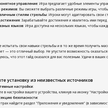
понятное управление
: Игра предлагает удобные элементы упра
е режимов
: Вы сможете выбрать различные режимы игры, чтобы
азличным стилям стрельбы
: Игроки могут адаптировать свои ст
достижения
: Зарабатывайте достижения и хвалитесь ими перед 
азных языков
: Игра доступна на нескольких языках, чтобы каж
те испытать свои навыки стрельбы и в то же время получить мас
ет — это отличный выбор. Не упустите возможность оказаться
еюсь, что этот гайд оказался для вас полезным. Удачи в ваших с
ите установку из неизвестных источников
стемные настройки
:
е в настройки вашего устройства, кликнув на иконку "Настройки
секцию безопасности
:
трах найдите раздел "Приложения и уведомления" (в зависимост