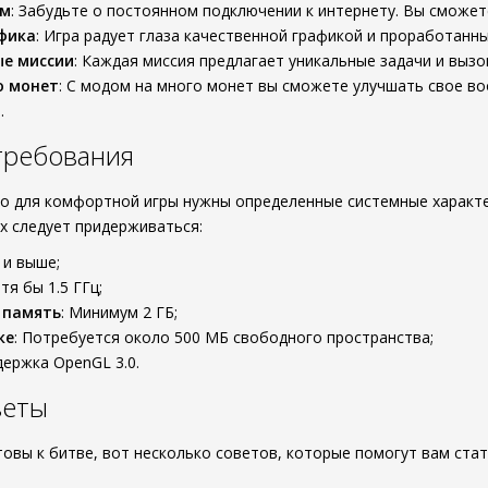
им
: Забудьте о постоянном подключении к интернету. Вы сможет
фика
: Игра радует глаза качественной графикой и проработанн
ые миссии
: Каждая миссия предлагает уникальные задачи и вызо
о монет
: С модом на много монет вы сможете улучшать свое во
.
требования
о для комфортной игры нужны определенные системные характе
х следует придерживаться:
0 и выше;
отя бы 1.5 ГГц;
 память
: Минимум 2 ГБ;
ке
: Потребуется около 500 МБ свободного пространства;
держка OpenGL 3.0.
веты
отовы к битве, вот несколько советов, которые помогут вам с