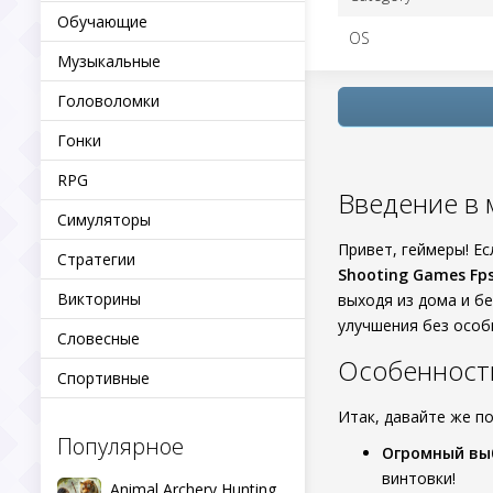
Обучающие
OS
Музыкальные
Головоломки
Гонки
RPG
Введение в 
Симуляторы
Привет, геймеры! Е
Стратегии
Shooting Games Fps
Викторины
выходя из дома и б
улучшения без особ
Словесные
Особенност
Спортивные
Итак, давайте же по
Популярное
Огромный вы
винтовки!
Animal Archery Hunting