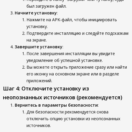
был загружен файл.
Начните установку
:
Нажмите на APK-файл, чтобы инициировать
установку.
Подтвердите инсталляцию и следуйте подсказкам
на экране.
Завершите установку
:
После завершения инсталляции вы увидите
уведомление об успешной установке.
Вы можете открыть приложение сразу или найти
его иконку на основном экране или в разделе
приложений.
Шаг 4: Отключите установку из
неопознанных источников (рекомендуется)
Вернитесь в параметры безопасности
:
Для безопасности рекомендуется снова
отключить опцию установки из неопознанных
источников.