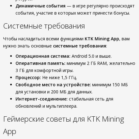
Динамичные события
— в игре регулярно происходят
события, участие в которых может принести бонусы.
Системные требования
Чтобы насладиться всеми функциями
KTK Mining App
, вам
нужно знать основные
системные требования
:
Операционная система:
Android 5.0 и выше.
Оперативная память:
минимум 2 ГБ RAM, желательно
3 ГБ для комфортной игры.
Процессор:
Не ниже 1,5 ГГц.
Свободное место на устройстве:
минимум 150 МБ
для установки и 200 МБ для данных.
Интернет-соединение:
стабильная сеть для
обновлений и мультиплеера.
Геймерские советы для KTK Mining
App