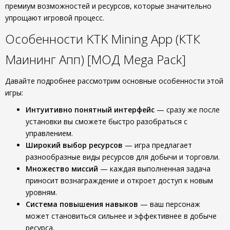
премиум возможностей и ресурсов, которые значительно
упрощают игровой процесс.
Особенности KTK Mining App (КТК
Маининг Апп) [МОД Mega Pack]
Давайте подробнее рассмотрим основные особенности этой
игры:
Интуитивно понятный интерфейс
— сразу же после
установки вы сможете быстро разобраться с
управлением.
Широкий выбор ресурсов
— игра предлагает
разнообразные виды ресурсов для добычи и торговли.
Множество миссий
— каждая выполненная задача
приносит вознаграждение и откроет доступ к новым
уровням.
Система повышения навыков
— ваш персонаж
может становиться сильнее и эффективнее в добыче
ресурса.