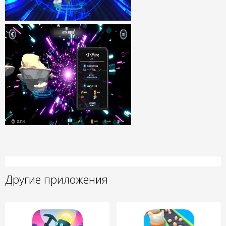
Другие приложения