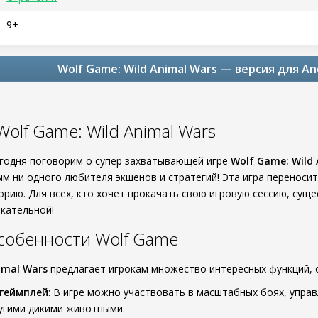
9+
Wolf Game: Wild Animal Wars — версия для An
olf Game: Wild Animal Wars
егодня поговорим о супер захватывающей игре
Wolf Game: Wild
м ни одного любителя экшенов и стратегий! Эта игра переносит
орию. Для всех, кто хочет прокачать свою игровую сессию, сущ
екательной!
собенности Wolf Game
imal Wars
предлагает игрокам множество интересных функций, 
геймплей
: В игре можно участвовать в масштабных боях, упра
угими дикими животными.