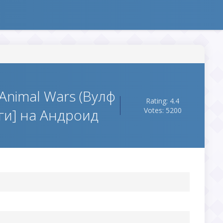
Animal Wars (Вулф
Rating: 4.4
ги] на Андроид
Votes: 5200