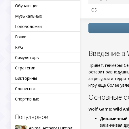
Обучающие
OS
Музыкальные
Головоломки
Гонки
RPG
Введение в W
Симуляторы
Привет, геймеры! С
Стратегии
оставит равнодушны
Викторины
за ресурсы и террит
игру еще более увл
Словесные
Основные о
Спортивные
Wolf Game: Wild An
Популярное
Динамичный 
заканчивая др
Animal Archery Hunting