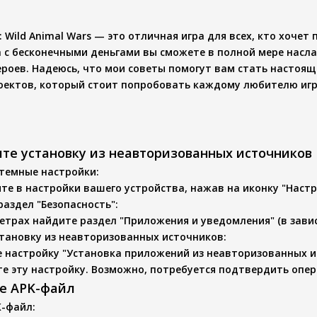
 Wild Animal Wars
— это отличная игра для всех, кто хочет 
 с бесконечными деньгами
вы сможете в полной мере насл
ероев. Надеюсь, что мои советы помогут вам стать настоящ
роектов, который стоит попробовать каждому любителю игр
ите установку из неавторизованных источников
стемные настройки
:
те в настройки вашего устройства, нажав на иконку "Настр
раздел "Безопасность"
:
етрах найдите раздел "Приложения и уведомления" (в зави
тановку из неавторизованных источников
:
 настройку "Установка приложений из неавторизованных ис
е эту настройку. Возможно, потребуется подтвердить опе
те APK-файл
K-файл
: