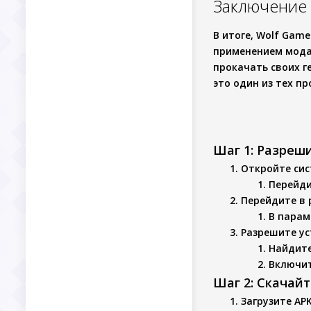
Заключение
В итоге,
Wolf Game:
применением
мода
прокачать своих г
это один из тех п
Шаг 1: Разреш
Откройте си
Перейди
Перейдите в 
В парам
Разрешите ус
Найдите
Включит
Шаг 2: Скачай
Загрузите AP