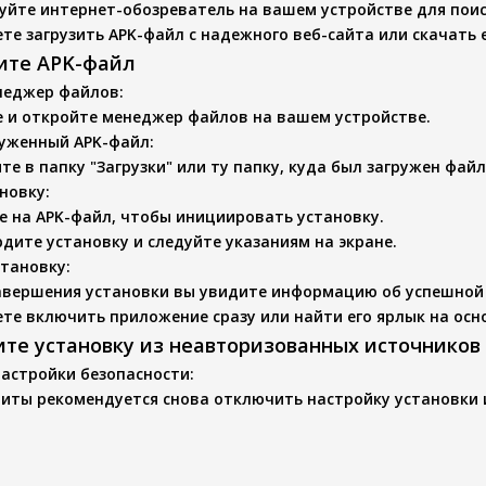
уйте интернет-обозреватель на вашем устройстве для поис
те загрузить APK-файл с надежного веб-сайта или скачать е
вите APK-файл
неджер файлов
:
 и откройте менеджер файлов на вашем устройстве.
руженный APK-файл
:
те в папку "Загрузки" или ту папку, куда был загружен файл
новку
:
 на APK-файл, чтобы инициировать установку.
дите установку и следуйте указаниям на экране.
становку
:
авершения установки вы увидите информацию об успешной
те включить приложение сразу или найти его ярлык на осн
ите установку из неавторизованных источников
настройки безопасности
:
иты рекомендуется снова отключить настройку установки 