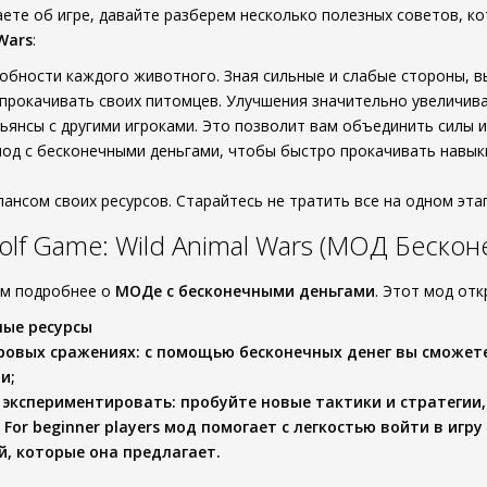
наете об игре, давайте разберем несколько полезных советов, 
Wars
:
обности каждого животного. Зная сильные и слабые стороны, 
прокачивать своих питомцев. Улучшения значительно увеличива
ьянсы с другими игроками. Это позволит вам объединить силы 
од с бесконечными деньгами, чтобы быстро прокачивать навыки
лансом своих ресурсов. Старайтесь не тратить все на одном эта
lf Game: Wild Animal Wars (МОД Бескон
ем подробнее о
МОДе с бесконечными деньгами
. Этот мод от
ные ресурсы
гровых сражениях
: с помощью бесконечных денег вы сможет
и;
 экспериментировать
: пробуйте новые тактики и стратегии,
: For beginner players мод помогает с легкостью войти в иг
, которые она предлагает.