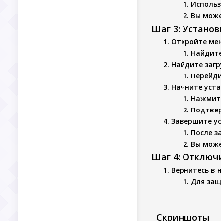
Использ
Вы може
Шаг 3: Устано
Откройте ме
Найдите
Найдите заг
Перейди
Начните уста
Нажмите
Подтвер
Завершите у
После з
Вы може
Шаг 4: Отключ
Вернитесь в 
Для защ
Скриншоты