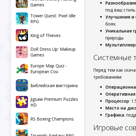
Разнообрази
Games
под ваш стиль
Tower Quest: Pixel Idle
Улучшения и
RPG
боях.
Уникальная 
King of Thieves
природы.
Мультиплеер
Doll Dress Up: Makeup
Games
Системные 
Europe Map Quiz -
Перед тем как скач
European Cou
требованиям:
Библейская викторина
Операционна
Оперативная
Jigsaw Premium Puzzles
Процессор
: 1
HD
Место на дис
Графика
: под
RS Boxing Champions
Игровые со
Triumph: Fantasy RPG