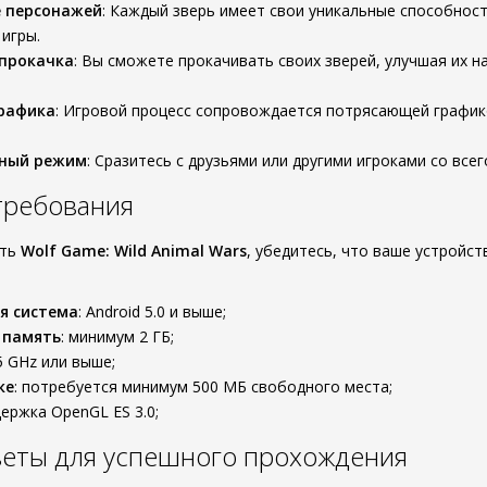
е персонажей
: Каждый зверь имеет свои уникальные способност
 игры.
 прокачка
: Вы сможете прокачивать своих зверей, улучшая их н
графика
: Игровой процесс сопровождается потрясающей график
ный режим
: Сразитесь с друзьями или другими игроками со все
требования
ать
Wolf Game: Wild Animal Wars
, убедитесь, что ваше устрой
я система
: Android 5.0 и выше;
 память
: минимум 2 ГБ;
.5 GHz или выше;
ке
: потребуется минимум 500 МБ свободного места;
держка OpenGL ES 3.0;
веты для успешного прохождения