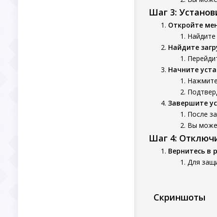
Шаг 3: Устано
Откройте ме
Найдите
Найдите заг
Перейдит
Начните уста
Нажмите
Подтверд
Завершите у
После з
Вы может
Шаг 4: Отключ
Вернитесь в 
Для защ
Скриншоты