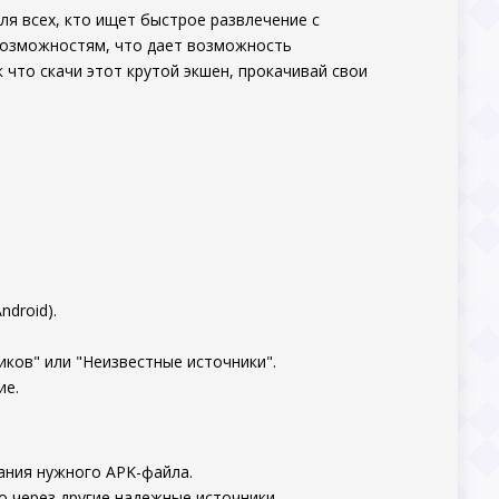
ля всех, кто ищет быстрое развлечение с
возможностям, что дает возможность
к что скачи этот крутой экшен, прокачивай свои
.
ndroid).
ков" или "Неизвестные источники".
ие.
ания нужного APK-файла.
о через другие надежные источники.