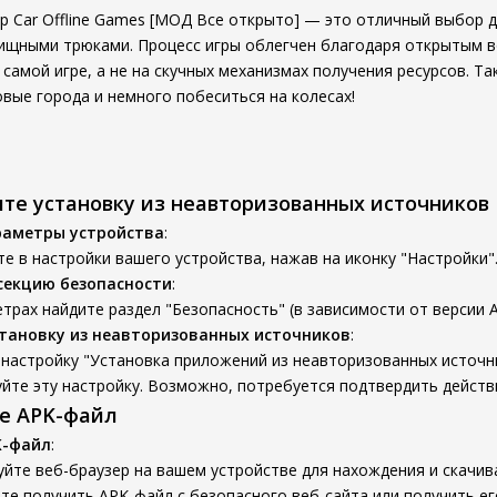
 Car Offline Games [МОД Все открыто] — это отличный выбор д
ищными трюками. Процесс игры облегчен благодаря открытым 
самой игре, а не на скучных механизмах получения ресурсов. Та
овые города и немного побеситься на колесах!
ите установку из неавторизованных источников
раметры устройства
:
е в настройки вашего устройства, нажав на иконку "Настройки"
секцию безопасности
:
трах найдите раздел "Безопасность" (в зависимости от версии A
тановку из неавторизованных источников
:
настройку "Установка приложений из неавторизованных источни
йте эту настройку. Возможно, потребуется подтвердить действ
те APK-файл
K-файл
:
йте веб-браузер на вашем устройстве для нахождения и скачив
е получить APK-файл с безопасного веб-сайта или получить ег