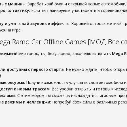
вые машины
: Зарабатывай очки и открывай новые автомобили,
sports тактику
: Если ты планируешь участвовать в соревнования
ку и учитывай звуковые эффекты
: Хороший остросюжетный тр
ся на игре.
ga Ramp Car Offline Games [МОД Все о
безумный мир гонок, ты, безусловно, захочешь испытать
Mega R
ли доступны с первого старта
: Не нужно ждать, чтобы откры
!
ные ресурсы
: Получи возможность улучшать свои автомобили н
оступ к новым трассам
: Все уровни открыты и готовы к иссл
рекламы
: С этим модом ты сможешь наслаждаться игровым проц
ые режимы и челленджи
: Попробуй свои силы в различных реж