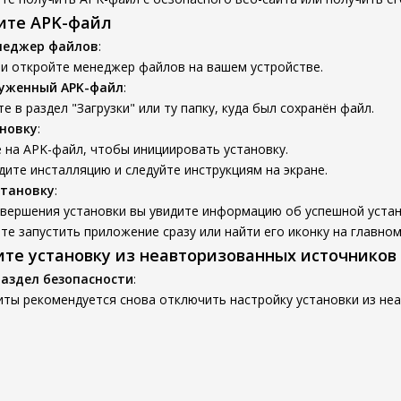
вите APK-файл
неджер файлов
:
 и откройте менеджер файлов на вашем устройстве.
руженный APK-файл
:
е в раздел "Загрузки" или ту папку, куда был сохранён файл.
новку
:
 на APK-файл, чтобы инициировать установку.
ите инсталляцию и следуйте инструкциям на экране.
становку
:
авершения установки вы увидите информацию об успешной устан
е запустить приложение сразу или найти его иконку на главном
ите установку из неавторизованных источников
раздел безопасности
:
иты рекомендуется снова отключить настройку установки из не