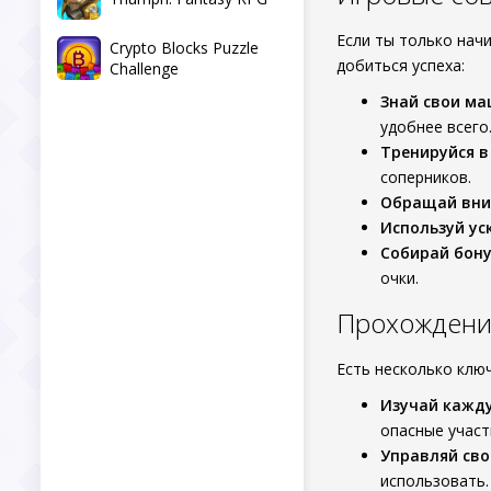
Если ты только нач
Crypto Blocks Puzzle
добиться успеха:
Challenge
Знай свои м
удобнее всего
Тренируйся 
соперников.
Обращай вни
Используй ус
Собирай бон
очки.
Прохождение
Есть несколько клю
Изучай кажд
опасные участ
Управляй св
использовать.