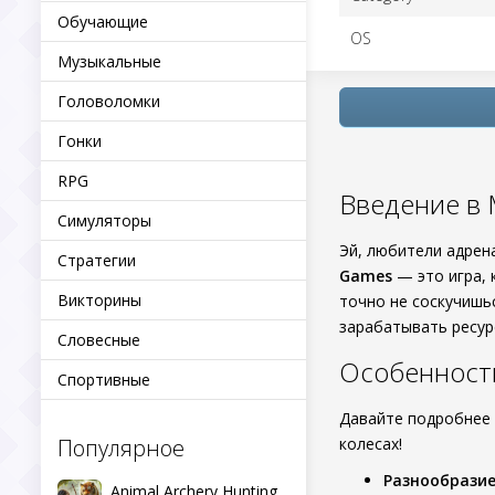
Обучающие
OS
Музыкальные
Головоломки
Гонки
RPG
Введение в 
Симуляторы
Эй, любители адрен
Стратегии
Games
— это игра, 
Викторины
точно не соскучишьс
зарабатывать ресур
Словесные
Особенност
Спортивные
Давайте подробнее 
Популярное
колесах!
Разнообрази
Animal Archery Hunting