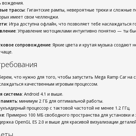
ь вождения.
вые трассы
: Гигантские рампы, невероятные трюки и сложные 
орых имеет свои челленджи.
ети
: Игра доступна офлайн, что позволяет тебе наслаждаться го
авление
: Управление мотоциклами интуитивно понятно — ты б
уковое сопровождение
: Яркие цвета и крутая музыка создают
 чаще.
требования
берем, что нужно для того, чтобы запустить Mega Ramp Car на 
слаждаться качественным игровым процессом.
я система
: Android 4.1 и выше.
 память
: минимум 2 ГБ для оптимальной работы.
вухъядерный процессор с тактовой частотой не менее 1.2 ГГц.
ке
: Примерно 100 МБ свободного пространства для установки и 
держка OpenGL ES 2.0 и выше для красивой визуализации деталей
веты