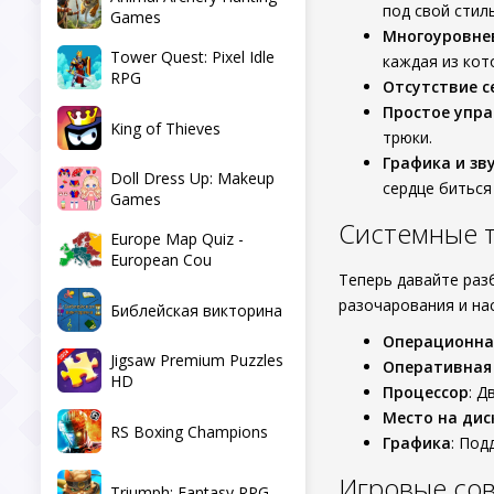
под свой стил
Games
Многоуровне
Tower Quest: Pixel Idle
каждая из кот
RPG
Отсутствие с
Простое упр
King of Thieves
трюки.
Графика и зв
Doll Dress Up: Makeup
сердце биться
Games
Системные 
Europe Map Quiz -
European Cou
Теперь давайте раз
разочарования и на
Библейская викторина
Операционна
Jigsaw Premium Puzzles
Оперативная
HD
Процессор
: Д
Место на дис
RS Boxing Champions
Графика
: Под
Игровые со
Triumph: Fantasy RPG