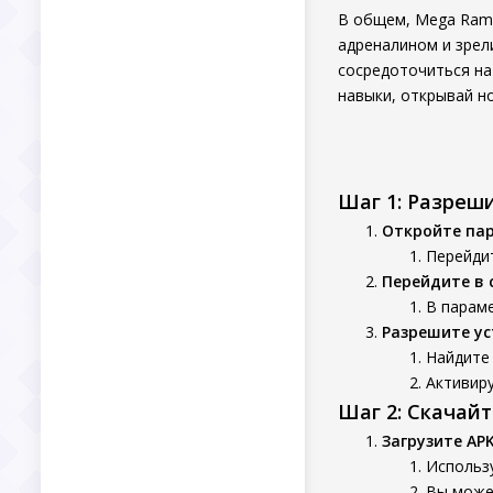
В общем, Mega Ramp
адреналином и зрел
сосредоточиться на 
навыки, открывай н
Шаг 1: Разреш
Откройте па
Перейдит
Перейдите в 
В параме
Разрешите ус
Найдите 
Активиру
Шаг 2: Скачай
Загрузите AP
Использу
Вы может