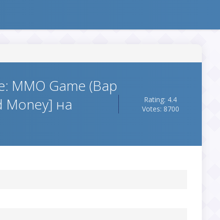
ne: MMO Game (Вар
d Money] на
Rating: 4.4
Votes: 8700