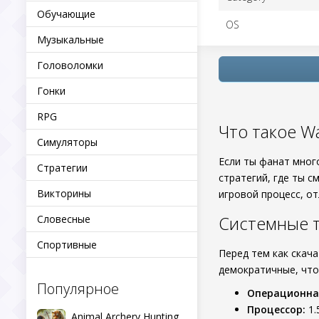
Обучающие
OS
Музыкальные
Головоломки
Гонки
RPG
Что такое W
Симуляторы
Если ты фанат мног
Стратегии
стратегий, где ты 
Викторины
игровой процесс, о
Системные т
Словесные
Спортивные
Перед тем как скач
демократичные, что
Популярное
Операционна
Процессор:
1.
Animal Archery Hunting