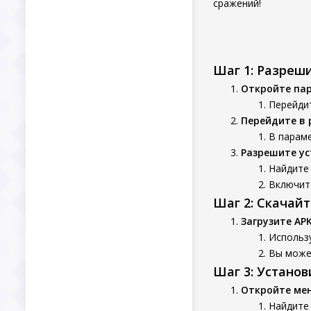
сражений!
Шаг 1: Разреш
Откройте па
Перейдит
Перейдите в 
В параме
Разрешите ус
Найдите 
Включит
Шаг 2: Скачай
Загрузите AP
Использу
Вы может
Шаг 3: Устано
Откройте ме
Найдите