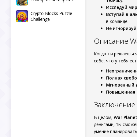
технику.
Исследуй мир
Crypto Blocks Puzzle
Вступай в ал
Challenge
в команде.
Не игнорируй 
Описание Wa
Когда ты решаешьс
себе, что у тебя ес
Неограниченн
Полная свобо
Мгновенный д
Повышенная с
Заключение
В целом,
War Planet
деньгами, ты сможеш
умение планировать 