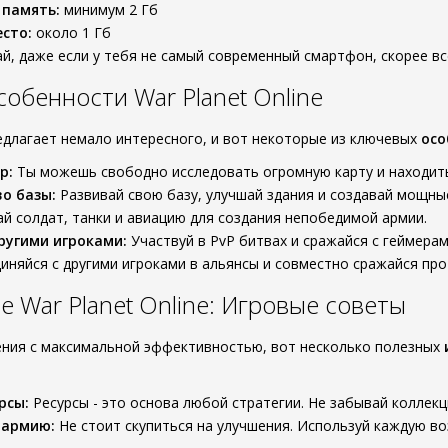
 память:
минимум 2 Гб
сто:
около 1 Гб
й, даже если у тебя не самый современный смартфон, скорее вс
обенности War Planet Online
редлагает немало интересного, и вот некоторые из ключевых
осо
р:
Ты можешь свободно исследовать огромную карту и находить
о базы:
Развивай свою базу, улучшай здания и создавай мощн
й солдат, танки и авиацию для создания непобедимой армии.
ругими игроками:
Участвуй в PvP битвах и сражайся с геймерам
няйся с другими игроками в альянсы и совместно сражайся про
 War Planet Online: Игровые советы
ния с максимальной эффективностью, вот несколько полезных
рсы:
Ресурсы - это основа любой стратегии. Не забывай коллекц
 армию:
Не стоит скупиться на улучшения. Используй каждую в