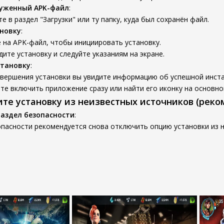
руженный APK-файл
:
е в раздел "Загрузки" или ту папку, куда был сохранён файл.
новку
:
 на APK-файл, чтобы инициировать установку.
ите установку и следуйте указаниям на экране.
становку
:
авершения установки вы увидите информацию об успешной инста
е включить приложение сразу или найти его иконку на основно
ите установку из неизвестных источников (реко
раздел безопасности
:
пасности рекомендуется снова отключить опцию установки из н