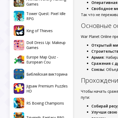
Оперативная
Games
Свободное ме
Tower Quest: Pixel Idle
Так что не пережива
RPG
Основные ос
King of Thieves
War Planet Online п
Doll Dress Up: Makeup
Открытый ми
Games
Строительств
Europe Map Quiz -
Армия:
Набира
European Cou
Сражения с д
Союзы:
Объеди
Библейская викторина
Прохождение
Jigsaw Premium Puzzles
HD
Чтобы начать сраже
пути:
RS Boxing Champions
Собирай ресу
Улучши свою
Triumph: Fantasy RPG