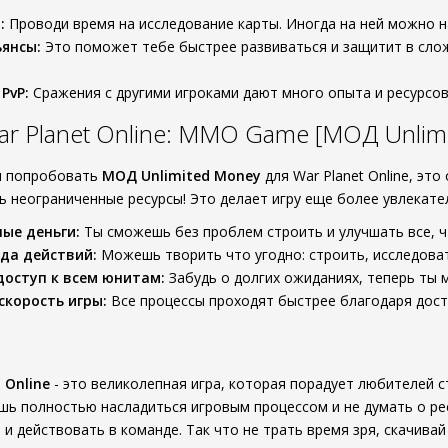
:
Проводи время на исследование карты. Иногда на ней можно н
ьянсы:
Это поможет тебе быстрее развиваться и защитит в сло
PvP:
Сражения с другими игроками дают много опыта и ресурсов,
r Planet Online: MMO Game [МОД Unlim
я попробовать
МОД Unlimited Money
для War Planet Online, эт
ть неограниченные ресурсы! Это делает игру еще более увлекате
ые деньги:
Ты сможешь без проблем строить и улучшать все, ч
да действий:
Можешь творить что угодно: строить, исследоват
оступ к всем юнитам:
Забудь о долгих ожиданиях, теперь ты
корость игры:
Все процессы проходят быстрее благодаря дост
 Online
- это великолепная игра, которая порадует любителей 
ь полностью насладиться игровым процессом и не думать о ресу
и действовать в команде. Так что не трать время зря, скачива