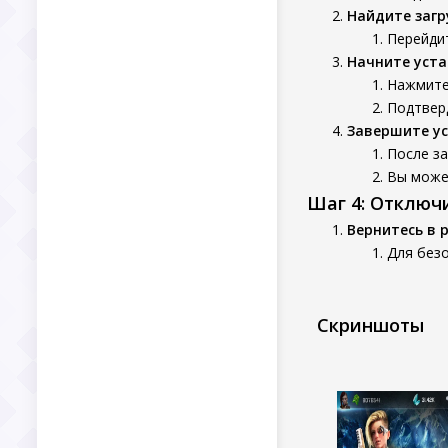
Найдите заг
Перейдит
Начните уста
Нажмите
Подтверд
Завершите у
После з
Вы может
Шаг 4: Отключ
Вернитесь в 
Для безо
Скриншоты