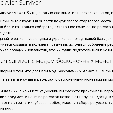
Alien Survivor
Survivor
может быть довольно сложным. Вот несколько шагов, к
начинайте с изучения области вокруг своего стартового места. 
о базы:
как только соберете достаточное количество ресурсов
уществ.
авайте различные ловушки и укрепления вокруг вашей базы для
читесь создавать полезные предметы, используя собранные рес
чите повадки инопланетян, чтобы лучше подготовиться к боям
ien Survivor с модом бесконечных монет
оворим о том, что дает вам
мод бесконечных монет
. Он значи
спытывать нужды в ресурсах:
с бесконечными монетами вы мо
и навыки:
в кабинете улучшений вы сможете прокачивать перс
кие предметы:
наличие ресурсов позволяет получать доступ к
ься на стратегии:
убирая необходимость в сборе ресурсов, вы
ивания.