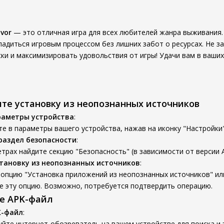
ivor
— это отличная игра для всех любителей жанра выживания.
ладиться игровым процессом без лишних забот о ресурсах. Не 
ки и максимизировать удовольствия от игры! Удачи вам в ваши
ите установку из неопознанных источников
раметры устройства
:
е в параметры вашего устройства, нажав на иконку "Настройки"
раздел безопасности
:
трах найдите секцию "Безопасность" (в зависимости от версии A
тановку из неопознанных источников
:
опцию "Установка приложений из неопознанных источников" ил
е эту опцию. Возможно, потребуется подтвердить операцию.
те APK-файл
K-файл
:
йте интернет-обозреватель на вашем устройстве для поиска и 