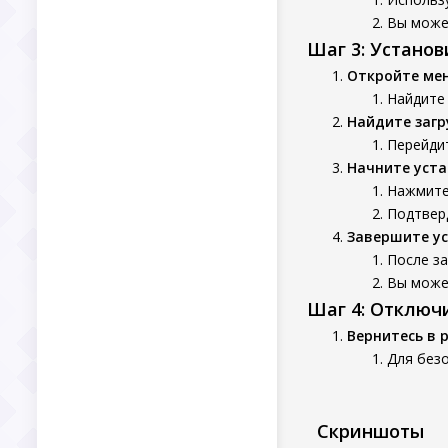
Вы может
Шаг 3: Устано
Откройте ме
Найдите
Найдите заг
Перейдит
Начните уста
Нажмите 
Подтверд
Завершите у
После за
Вы может
Шаг 4: Отключ
Вернитесь в 
Для без
Скриншоты