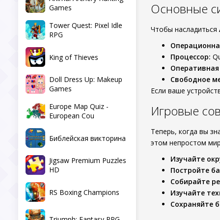
Основные с
Games
Tower Quest: Pixel Idle
Чтобы насладиться
RPG
Операционна
Процессор:
Qu
King of Thieves
Оперативная
Doll Dress Up: Makeup
Свободное ме
Games
Если ваше устройст
Europe Map Quiz -
Игровые со
European Cou
Теперь, когда вы зн
Библейская викторина
этом непростом мир
Изучайте окр
Jigsaw Premium Puzzles
HD
Постройте ба
Собирайте ре
RS Boxing Champions
Изучайте тех
Сохраняйте б
Triumph: Fantasy RPG