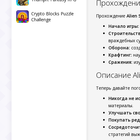
Прохождение 
Crypto Blocks Puzzle
Прохождение
Alien 
Challenge
Начало игры:
Строительств
враждебных с
Оборона:
созд
Крафтинг:
нау
Сражения:
изу
Описание Al
Теперь давайте пог
Никогда не и
материалы.
Улучшать сво
Покупать ред
Сосредоточит
стратегий выж