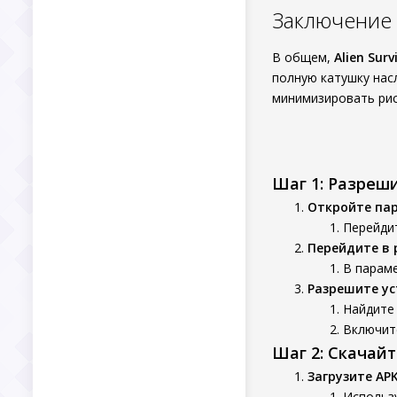
Заключение
В общем,
Alien Surv
полную катушку нас
минимизировать рис
Шаг 1: Разреш
Откройте па
Перейдит
Перейдите в 
В параме
Разрешите ус
Найдите 
Включит
Шаг 2: Скачай
Загрузите AP
Использу