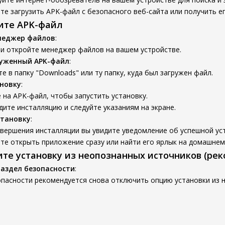
е загрузить APK-файл с безопасного веб-сайта или получить ег
вите APK-файл
неджер файлов
:
 и откройте менеджер файлов на вашем устройстве.
руженный APK-файл
:
е в папку "Downloads" или ту папку, куда был загружен файл.
новку
:
на APK-файл, чтобы запустить установку.
ите инсталляцию и следуйте указаниям на экране.
становку
:
вершения инсталляции вы увидите уведомление об успешной ус
е открыть приложение сразу или найти его ярлык на домашнем
ите установку из неопознанных источников (ре
раздел безопасности
:
опасности рекомендуется снова отключить опцию установки из 