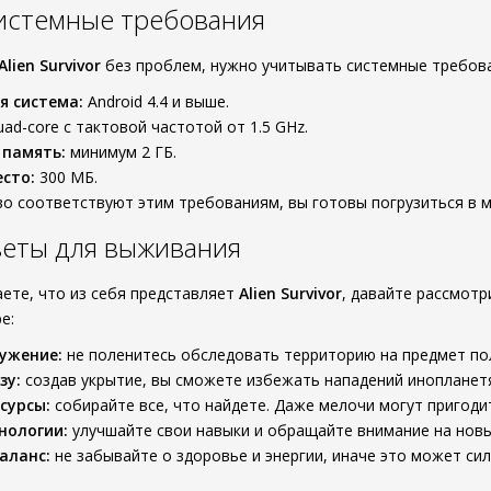
истемные требования
Alien Survivor
без проблем, нужно учитывать системные требов
я система:
Android 4.4 и выше.
ad-core с тактовой частотой от 1.5 GHz.
 память:
минимум 2 ГБ.
сто:
300 МБ.
во соответствуют этим требованиям, вы готовы погрузиться в 
веты для выживания
аете, что из себя представляет
Alien Survivor
, давайте рассмот
е:
ужение:
не поленитесь обследовать территорию на предмет пол
зу:
создав укрытие, вы сможете избежать нападений инопланетян
сурсы:
собирайте все, что найдете. Даже мелочи могут пригоди
нологии:
улучшайте свои навыки и обращайте внимание на новы
аланс:
не забывайте о здоровье и энергии, иначе это может си