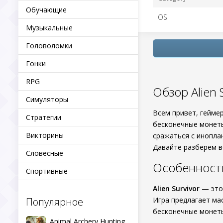
Обучающие
OS
Музыкальные
Головоломки
Гонки
RPG
Обзор Alien 
Симуляторы
Всем привет, гейме
Стратегии
бесконечные монеты
Викторины
сражаться с инопла
Давайте разберем в
Словесные
Особенности 
Спортивные
Alien Survivor
— это 
Популярное
Игра предлагает ма
бесконечные монеты
Animal Archery Hunting