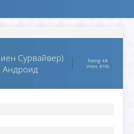
Элиен Сурвайвер)
Rating: 4.8
а Андроид
Votes: 8100