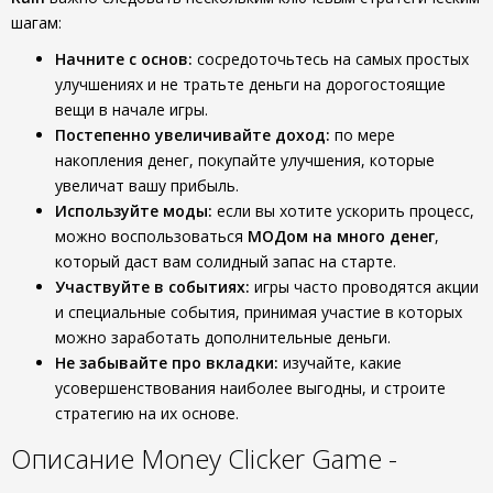
шагам:
Начните с основ:
сосредоточьтесь на самых простых
улучшениях и не тратьте деньги на дорогостоящие
вещи в начале игры.
Постепенно увеличивайте доход:
по мере
накопления денег, покупайте улучшения, которые
увеличат вашу прибыль.
Используйте моды:
если вы хотите ускорить процесс,
можно воспользоваться
МОДом на много денег
,
который даст вам солидный запас на старте.
Участвуйте в событиях:
игры часто проводятся акции
и специальные события, принимая участие в которых
можно заработать дополнительные деньги.
Не забывайте про вкладки:
изучайте, какие
усовершенствования наиболее выгодны, и строите
стратегию на их основе.
Описание Money Clicker Game -