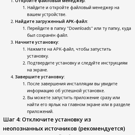
Откройте файловый менеджер
:
Найдите и откройте файловый менеджер на
вашем устройстве.
Найдите загруженный APK-файл
:
Перейдите в папку "Downloads" или ту папку, куда
был сохранён файл.
Начните установку
:
Нажмите на APK-файл, чтобы запустить
установку.
Подтвердите установку и следуйте инструкциям
на экране.
Завершите установку
:
После завершения инсталляции вы увидите
информацию об успешной установке.
Вы можете запустить приложение сразу или
найти его ярлык на главном экране или в разделе
приложений.
Шаг 4: Отключите установку из
неопознанных источников (рекомендуется)