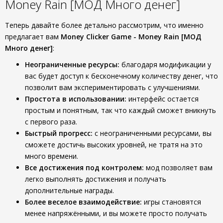
Money Rain [МОД Много денег]
Теперь давайте более детально рассмотрим, что именно
предлагает вам
Money Clicker Game - Money Rain [МОД
Много денег]
:
Неограниченные ресурсы:
благодаря модификации у
вас будет доступ к бесконечному количеству денег, что
позволит вам экспериментировать с улучшениями.
Простота в использовании:
интерфейс остается
простым и понятным, так что каждый сможет вникнуть
с первого раза.
Быстрый прогресс:
с неограниченными ресурсами, вы
сможете достичь высоких уровней, не тратя на это
много времени.
Все достижения под контролем:
мод позволяет вам
легко выполнять достижения и получать
дополнительные награды.
Более веселое взаимодействие:
игры становятся
менее напряжёнными, и вы можете просто получать