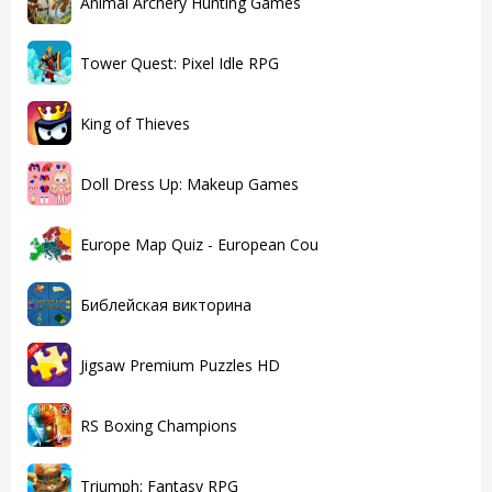
Animal Archery Hunting Games
Tower Quest: Pixel Idle RPG
King of Thieves
Doll Dress Up: Makeup Games
Europe Map Quiz - European Cou
Библейская викторина
Jigsaw Premium Puzzles HD
RS Boxing Champions
Triumph: Fantasy RPG