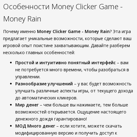
Особенности Money Clicker Game -
Money Rain
Почему именно
Money Clicker Game - Money Rain
? Эта игра
предлагает уникальные возможности, которые сделают ваш
игровой опыт поистине захватывающим. Давайте разберем
несколько главных особенностей:
Простой и интуитивно понятный интерфейс
– вам
не потребуется много времени, чтобы разобраться в
управлении.
Разнообразие улучшений
– у вас будет возможность
улучшать различные аспекты игры, от текущего дохода
до автоматических кликеров.
Мир денег
– чем больше вы нажимаете, тем больше
возможностей открывается. Ощущение настоящего
денежного дождя гарантировано!
МОД Много денег
– если хотите, можете скачать
модифицированную версию и получить доступ к