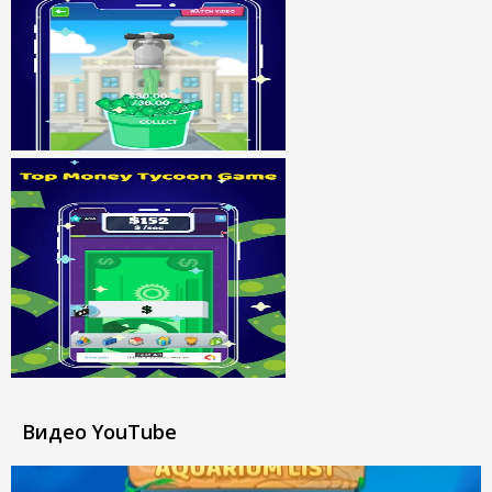
Видео YouTube