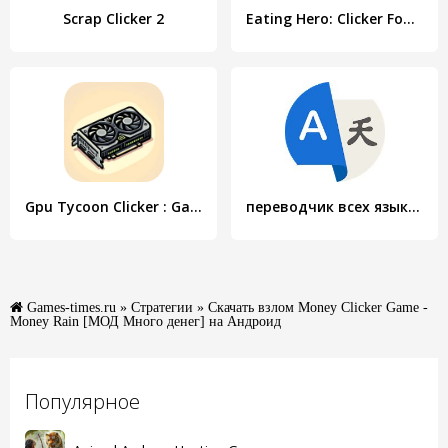
Scrap Clicker 2
Eating Hero: Clicker Food Game
Gpu Tycoon Clicker : Game 2.0
переводчик всех языков - голосовой переводчик
Games-times.ru
»
Стратегии
» Скачать взлом Money Clicker Game -
Money Rain [МОД Много денег] на Андроид
Популярное