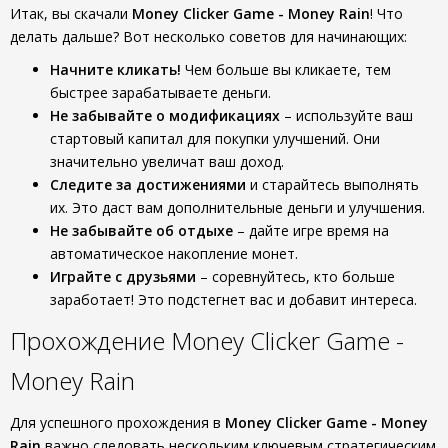
Итак, вы скачали
Money Clicker Game - Money Rain
! Что
делать дальше? Вот несколько советов для начинающих:
Начните кликать!
Чем больше вы кликаете, тем
быстрее зарабатываете деньги.
Не забывайте о модификациях
– используйте ваш
стартовый капитал для покупки улучшений. Они
значительно увеличат ваш доход.
Следите за достижениями
и старайтесь выполнять
их. Это даст вам дополнительные деньги и улучшения.
Не забывайте об отдыхе
– дайте игре время на
автоматическое накопление монет.
Играйте с друзьями
– соревнуйтесь, кто больше
заработает! Это подстегнет вас и добавит интереса.
Прохождение Money Clicker Game -
Money Rain
Для успешного прохождения в
Money Clicker Game - Money
Rain
важно следовать нескольким ключевым стратегическим