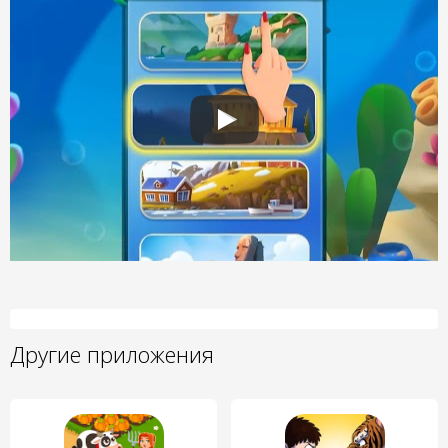
Другие приложения