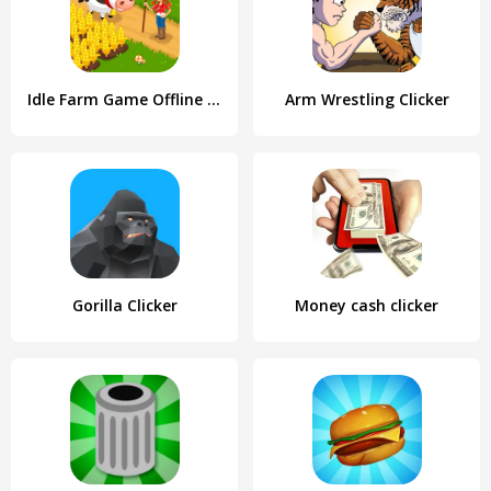
Idle Farm Game Offline Clicker
Arm Wrestling Clicker
Gorilla Clicker
Money cash clicker