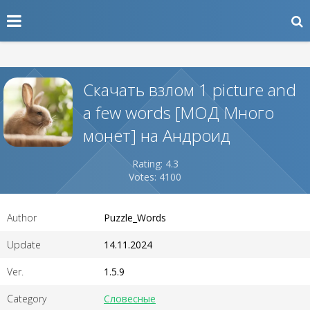
Скачать взлом 1 picture and
a few words [МОД Много
монет] на Андроид
Rating: 4.3
Votes: 4100
Author
Puzzle_Words
Update
14.11.2024
Ver.
1.5.9
Category
Словесные