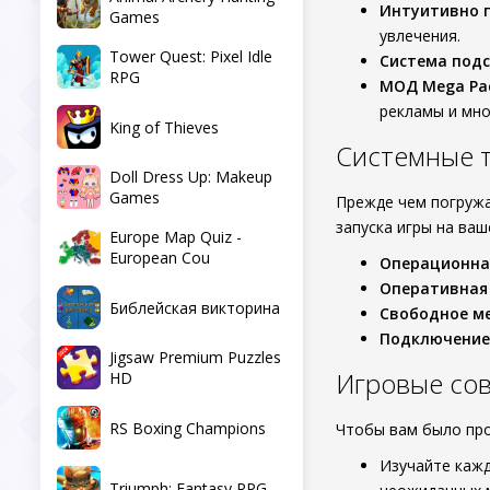
Интуитивно 
Games
увлечения.
Tower Quest: Pixel Idle
Система подс
RPG
МОД Mega Pa
рекламы и мно
King of Thieves
Системные 
Doll Dress Up: Makeup
Games
Прежде чем погруж
запуска игры на ваш
Europe Map Quiz -
European Cou
Операционна
Оперативная
Библейская викторина
Свободное ме
Подключение
Jigsaw Premium Puzzles
Игровые со
HD
RS Boxing Champions
Чтобы вам было про
Изучайте кажд
Triumph: Fantasy RPG