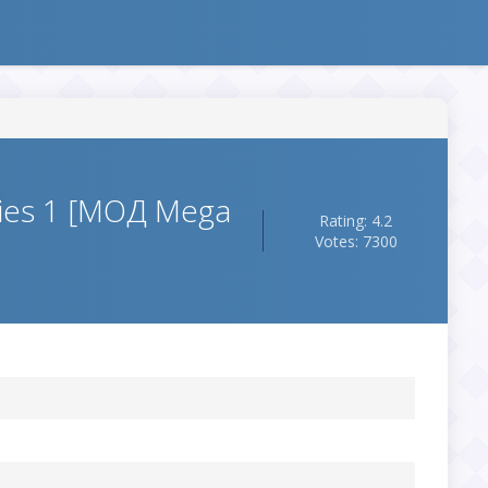
ies 1 [МОД Mega
Rating: 4.2
Votes: 7300