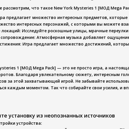
е рассмотрим, что такое
New York Mysteries 1 [МОД Mega Pa
гра предлагает множество интересных предметов, которые
ожество интересных персонажей, с которыми вы можете вз
е локаций
: Исследуйте роскошные улицы, мрачные переулки
 сопровождение
: Атмосферная музыка добавляет ощущение
остижения
: Игра предлагает множество достижений, которы
ysteries 1 [МОД Mega Pack]
— это не просто игра, а настоящ
ротов. Благодаря увлекательному сюжету, интересным гол
сов за этой захватывающей игрой. Не забывайте использов
ься каждым моментом. Так что собирайте свои усилия, и в
ите установку из неопознанных источников
тройки устройства
: