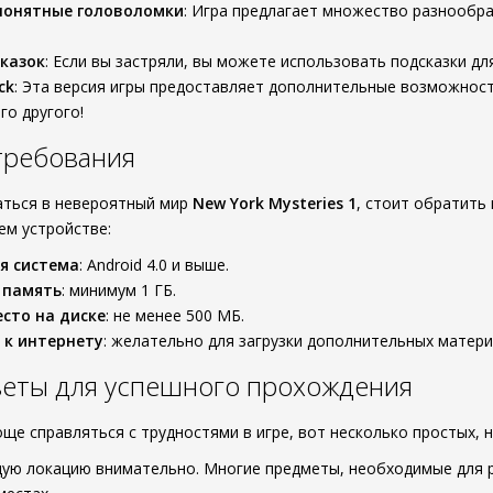
понятные головоломки
: Игра предлагает множество разнообра
казок
: Если вы застряли, вы можете использовать подсказки д
ck
: Эта версия игры предоставляет дополнительные возможност
го другого!
требования
аться в невероятный мир
New York Mysteries 1
, стоит обратить
ем устройстве:
я система
: Android 4.0 и выше.
 память
: минимум 1 ГБ.
сто на диске
: не менее 500 МБ.
 к интернету
: желательно для загрузки дополнительных матери
веты для успешного прохождения
ще справляться с трудностями в игре, вот несколько простых, 
ую локацию внимательно. Многие предметы, необходимые для р