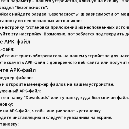
те в параметры вашего устройства, кликнув на иконку "Нас
раздел "Безопасность"
:
ойках найдите раздел "Безопасность" (в зависимости от мод
тановку из неопознанных источников
:
 настройку "Установка приложений из неопознанных источн
уйте эту настройку. Возможно, потребуется подтвердить д
те APK-файл
K-файл
:
уйте интернет-обозреватель на вашем устройстве для нах
те скачать APK-файл с доверенного веб-сайта или получить
вите APK-файл
неджер файлов
:
 и откройте менеджер файлов на вашем устройстве.
руженный APK-файл
:
те в папку "Downloads" или ту папку, куда был скачан файл.
новку
:
 на APK-файл, чтобы инициировать установку.
дите инсталляцию и следуйте указаниям на экране.
становку
: