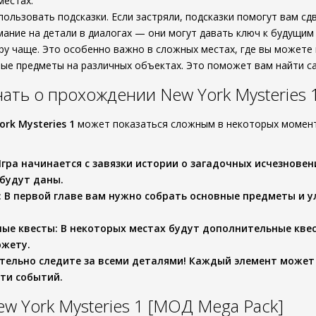
местах.
пользовать подсказки. Если застряли, подсказки помогут вам сдв
ание на детали в диалогах — они могут давать ключ к будущим
ру чаще. Это особенно важно в сложных местах, где вы можете 
ые предметы на различных объектах. Это поможет вам найти 
нать о прохождении New York Mysteries 
ork Mysteries 1
может показаться сложным в некоторых момента
Игра начинается с завязки истории о загадочных исчезнове
будут даны.
: В первой главе вам нужно собрать основные предметы и 
ные квесты
: В некоторых местах будут дополнительные кве
южету.
ательно следите за всеми деталями! Каждый элемент может
ти событий.
w York Mysteries 1 [МОД Mega Pack]