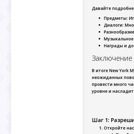
Давайте подробне
Предметы
: И
Диалоги
: Мн
Разнообрази
Музыкальное
Награды и д
Заключение
В итоге
New York M
неожиданных пово
провести много ча
уровне и насладит
Шаг 1: Разреш
Откройте нас