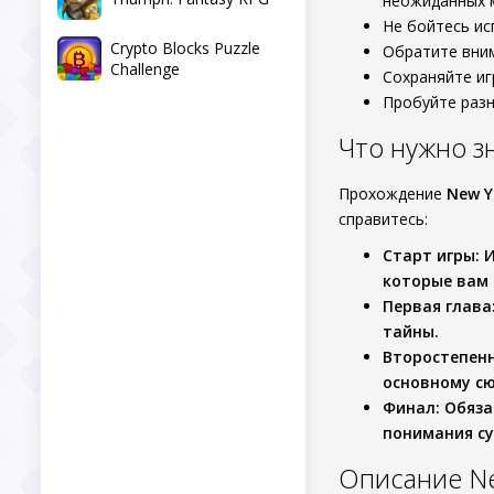
неожиданных 
Не бойтесь ис
Crypto Blocks Puzzle
Обратите вним
Challenge
Сохраняйте иг
Пробуйте разн
Что нужно з
Прохождение
New Y
справитесь:
Старт игры
: 
которые вам 
Первая глава
тайны.
Второстепен
основному с
Финал
: Обяз
понимания су
Описание Ne