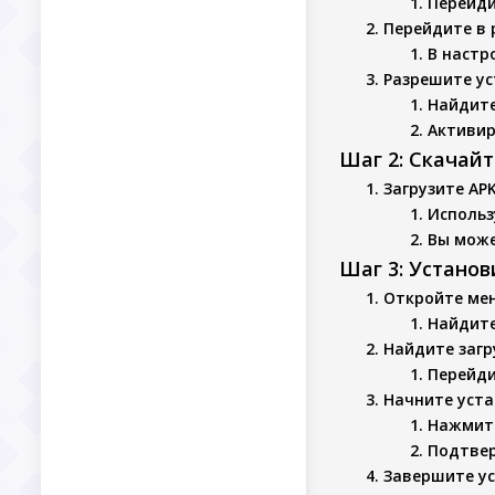
Перейди
Перейдите в 
В настр
Разрешите ус
Найдите
Активир
Шаг 2: Скачай
Загрузите AP
Использ
Вы може
Шаг 3: Устано
Откройте ме
Найдите
Найдите заг
Перейди
Начните уста
Нажмите
Подтвер
Завершите у