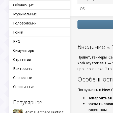
Обучающие
OS
Музыкальные
Головоломки
Гонки
RPG
Введение в 
Симуляторы
Привет, геймеры! С
Стратегии
York Mysteries 1
— э
Викторины
прошлого века. Это 
Особенности
Словесные
Спортивные
Погружаясь в
New Y
Невероятная
Популярное
Захватываю
существом.
Animal Archery Hunting