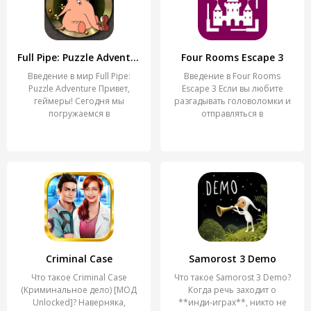
Full Pipe: Puzzle Adventure
Four Rooms Escape 3
Введение в мир Full Pipe:
Введение в Four Rooms
Puzzle Adventure Привет,
Escape 3 Если вы любите
геймеры! Сегодня мы
разгадывать головоломки и
погружаемся в
отправляться в
увлекательный
Criminal Case
Samorost 3 Demo
Что такое Criminal Case
Что такое Samorost 3 Demo?
(Криминальное дело) [МОД
Когда речь заходит о
Unlocked]? Наверняка,
**инди-играх**, никто не