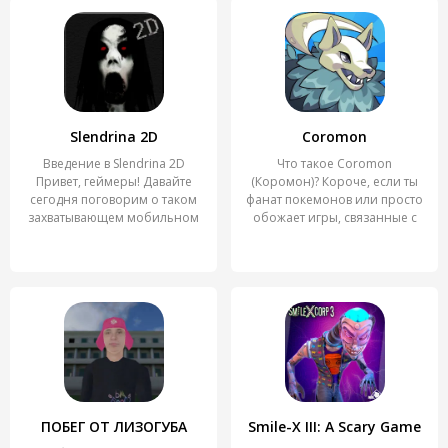
Slendrina 2D
Coromon
Введение в Slendrina 2D
Что такое Coromon
Привет, геймеры! Давайте
(Коромон)? Короче, если ты
сегодня поговорим о таком
фанат покемонов или просто
захватывающем мобильном
обожает игры, связанные с
ПОБЕГ ОТ ЛИЗОГУБА
Smile-X III: A Scary Game