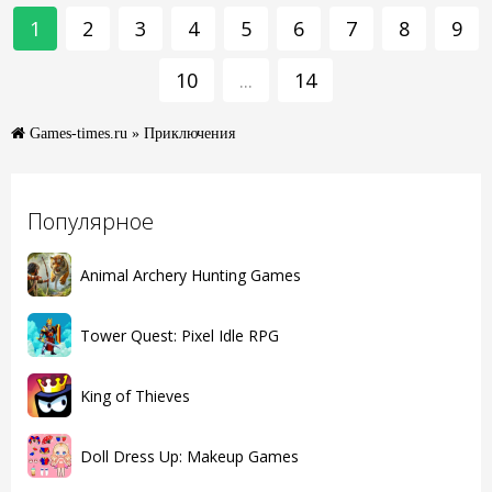
1
2
3
4
5
6
7
8
9
10
...
14
Games-times.ru
» Приключения
Популярное
Animal Archery Hunting Games
Tower Quest: Pixel Idle RPG
King of Thieves
Doll Dress Up: Makeup Games