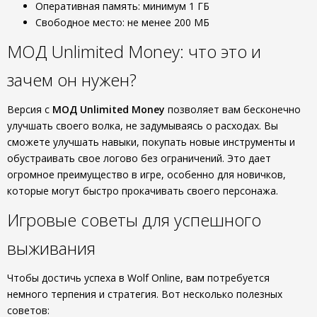
Оперативная память: минимум 1 ГБ
Свободное место: не менее 200 МБ
МОД Unlimited Money: что это и
зачем он нужен?
Версия с
МОД Unlimited Money
позволяет вам бесконечно
улучшать своего волка, не задумываясь о расходах. Вы
сможете улучшать навыки, покупать новые инструменты и
обустраивать свое логово без ограничений. Это дает
огромное преимущество в игре, особенно для новичков,
которые могут быстро прокачивать своего персонажа.
Игровые советы для успешного
выживания
Чтобы достичь успеха в Wolf Online, вам потребуется
немного терпения и стратегия. Вот несколько полезных
советов: