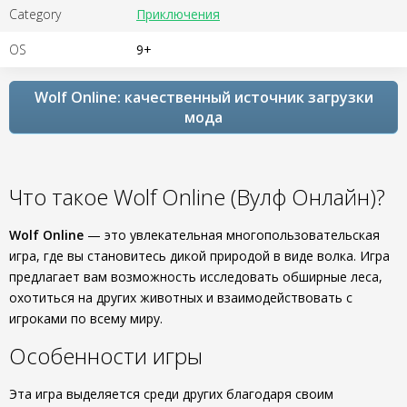
Category
Приключения
OS
9+
Wolf Online: качественный источник загрузки
мода
Что такое Wolf Online (Вулф Онлайн)?
Wolf Online
— это увлекательная многопользовательская
игра, где вы становитесь дикой природой в виде волка. Игра
предлагает вам возможность исследовать обширные леса,
охотиться на других животных и взаимодействовать с
игроками по всему миру.
Особенности игры
Эта игра выделяется среди других благодаря своим