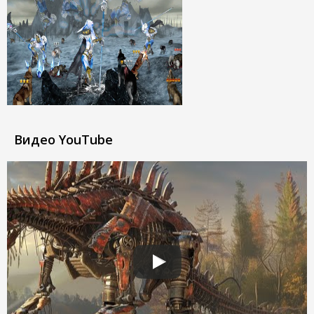
Видео YouTube