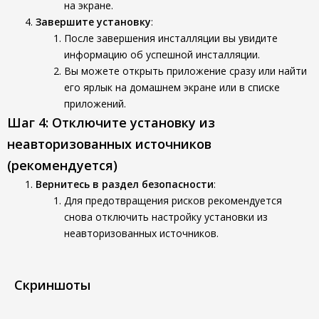
на экране.
Завершите установку
:
После завершения инсталляции вы увидите
информацию об успешной инсталляции.
Вы можете открыть приложение сразу или найти
его ярлык на домашнем экране или в списке
приложений.
Шаг 4: Отключите установку из
неавторизованных источников
(рекомендуется)
Вернитесь в раздел безопасности
:
Для предотвращения рисков рекомендуется
снова отключить настройку установки из
неавторизованных источников.
Скриншоты