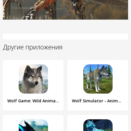
Другие приложения
Wolf Game: Wild Animal Wars
Wolf Simulator - Animal Games