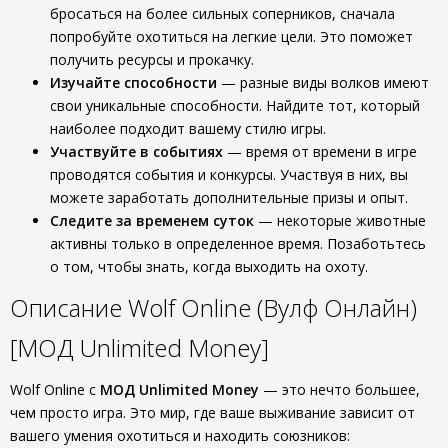
бросаться на более сильных соперников, сначала
попробуйте охотиться на легкие цели. Это поможет
получить ресурсы и прокачку.
Изучайте способности
— разные виды волков имеют
свои уникальные способности. Найдите тот, который
наиболее подходит вашему стилю игры.
Участвуйте в событиях
— время от времени в игре
проводятся события и конкурсы. Участвуя в них, вы
можете заработать дополнительные призы и опыт.
Следите за временем суток
— некоторые животные
активны только в определенное время. Позаботьтесь
о том, чтобы знать, когда выходить на охоту.
Описание Wolf Online (Вулф Онлайн)
[МОД Unlimited Money]
Wolf Online с
МОД Unlimited Money
— это нечто большее,
чем просто игра. Это мир, где ваше выживание зависит от
вашего умения охотиться и находить союзников: