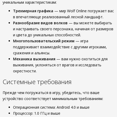
уникальным характеристикам:
Трехмерная графика
— мир Wolf Online погружает вас
в впечатляюще реализованный лесной ландшафт.
Разнообразие видов волков
— вы можете выбирать
и настраивать своего персонажа, начиная от размеров
и цвета до уникальных способностей.
Многопользовательский режим
— игра
поддерживает взаимодействие с другими игроками,
сражения и альянсы.
Механика выживания
— вам нужно охотиться для
выживания, уклоняться от врагов и исследовать
окрестности.
Системные требования
Прежде чем погружаться в игру, убедитесь, что ваше
устройство соответствует минимальным требованиям:
Операционная система: Android 4.0 и выше
Процессор: 1.0 ГГц и выше