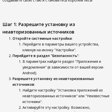
создавайте свою стаю и становитесь королем леса!
Шаг 1: Разрешите установку из
неавторизованных источников
Откройте системные настройки
:
Перейдите в параметры вашего устройства,
кликнув на иконку "Настройки".
Перейдите в раздел "Безопасность"
:
В параметрах найдите раздел "Приложения и
уведомления" (в зависимости от вашей версии
Android).
Разрешите установку из неавторизованных
источников
:
Найдите настройку "Установка приложений из
неавторизованных источников" или "Неизвестные
источники".
Активируйте эту настройку. Возможно,