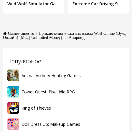
Wild Wolf Simulator Games
Extreme Car Driving Simulator 2021: The cars game
Games-times.ru
»
Приключения
» Скачать взлом Wolf Online (Вулф
Онлайн) [МОД Unlimited Money] на Андроид
Популярное
Animal Archery Hunting Games
Tower Quest: Pixel Idle RPG
King of Thieves
Doll Dress Up: Makeup Games