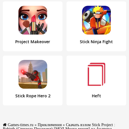
Project Makeover
Stick Ninja Fight
Stick Rope Hero 2
Heft
Games-times.ru
»
Приключения
» Скачать взлом Stick Project :
Rebirth (Стикман Проджект) [МОД Много монет] на Андроид