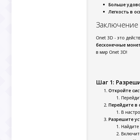
Больше удово
Легкость в о
Заключение
Onet 3D - это дейс
бесконечные моне
в мир Onet 3D!
Шаг 1: Разреш
Откройте си
Перейдит
Перейдите в 
В настро
Разрешите ус
Найдите 
Включит