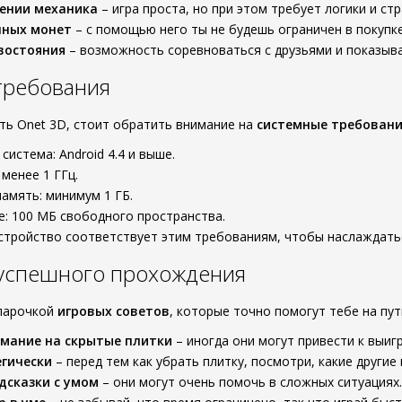
оении механика
– игра проста, но при этом требует логики и стр
чных монет
– с помощью него ты не будешь ограничен в покупке
востояния
– возможность соревноваться с друзьями и показыва
требования
ать Onet 3D, стоит обратить внимание на
системные требован
система: Android 4.4 и выше.
 менее 1 ГГц.
амять: минимум 1 ГБ.
е: 100 МБ свободного пространства.
устройство соответствует этим требованиям, чтобы наслаждатьс
 успешного прохождения
 парочкой
игровых советов
, которые точно помогут тебе на пут
мание на скрытые плитки
– иногда они могут привести к выи
гически
– перед тем как убрать плитку, посмотри, какие другие
дсказки с умом
– они могут очень помочь в сложных ситуациях.