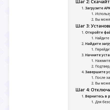
Шаг 2: Скачай
Загрузите AP
Использу
Вы может
Шаг 3: Устано
Откройте фа
Найдите
Найдите заг
Перейдит
Начните уста
Нажмите
Подтверд
Завершите у
После з
Вы может
Шаг 4: Отключ
Вернитесь в 
Для безо