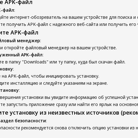
те APK-файл
K-файл
:
йте интернет-обозреватель на вашем устройстве для поиска и 
е получить APK-файл с надежного веб-сайта или получить его 
вите APK-файл
йловый менеджер
:
 и откройте файловый менеджер на вашем устройстве.
руженный APK-файл
:
е в папку "Downloads" или ту папку, куда был скачан файл.
новку
:
 на APK-файл, чтобы инициировать установку.
ите инсталляцию и следуйте указаниям на экране.
становку
:
авершения установки вы увидите информацию об успешной устан
е запустить приложение сразу или найти его ярлык на основном
ите установку из неизвестных источников (реко
раздел безопасности
:
пасности рекомендуется снова отключить опцию установки из н