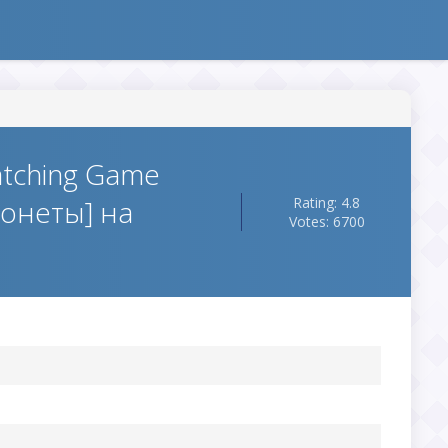
atching Game
онеты] на
Rating: 4.8
Votes: 6700