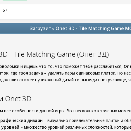
6+
Загрузить Onet 3D - Tile Matching Game M
D - Tile Matching Game (Онет 3Д)
оволомки и ищешь что-то, что поможет тебе расслабиться,
One
иток
, где твоя задача – удалять пары одинаковых плиток. Но на
ждая плитка имеет уникальный дизайн и выглядит потрясающе, чт
и Onet 3D
ем все особенности данной игры. Вот несколько ключевых момен
графический дизайн
– визуально привлекательные плитки и об
 уровней
– множество уровней различных сложностей, которые 