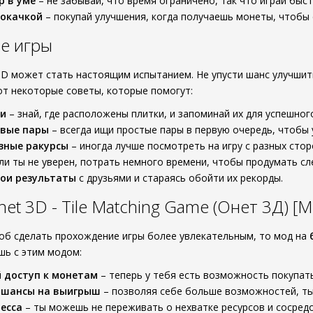
р в уме
– не забывай, что время ограничено, так что играй быст
рокачкой
– покупай улучшения, когда получаешь монеты, чтобы 
е игры
D может стать настоящим испытанием. Не упусти шанс улучшить
т некоторые советы, которые помогут:
ни
– знай, где расположены плитки, и запоминай их для успешног
вые пары
– всегда ищи простые пары в первую очередь, чтобы 
зные ракурсы
– иногда лучше посмотреть на игру с разных стор
ли ты не уверен, потрать немного времени, чтобы продумать с
ои результаты
с друзьями и стараясь обойти их рекорды.
et 3D - Tile Matching Game (Онет 3Д) 
об сделать прохождение игры более увлекательным, то мод на
шь с этим модом:
 доступ к монетам
– теперь у тебя есть возможность покупат
 шансы на выигрыш
– позволяя себе больше возможностей, ты
есса
– ты можешь не переживать о нехватке ресурсов и сосредо