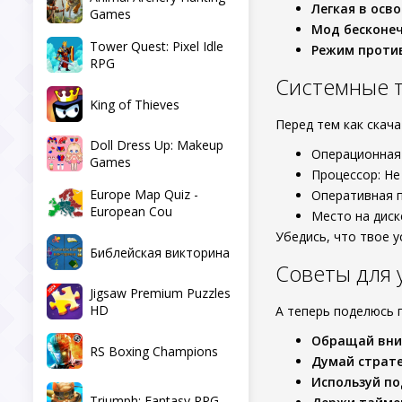
Легкая в осв
Games
Мод бесконе
Tower Quest: Pixel Idle
Режим проти
RPG
Системные 
King of Thieves
Перед тем как скач
Doll Dress Up: Makeup
Операционная 
Games
Процессор: Не
Europe Map Quiz -
Оперативная п
European Cou
Место на диск
Убедись, что твое 
Библейская викторина
Советы для
Jigsaw Premium Puzzles
HD
А теперь поделюсь
Обращай вни
RS Boxing Champions
Думай страте
Используй по
Triumph: Fantasy RPG