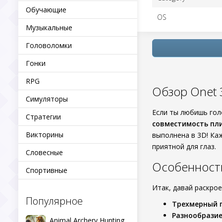
Обучающие
OS
Музыкальные
Головоломки
Гонки
RPG
Обзор Onet 3
Симуляторы
Если ты любишь гол
Стратегии
совместимость пл
Викторины
выполнена в 3D! Ка
приятной для глаз.
Словесные
Особенност
Спортивные
Итак, давай раскро
Популярное
Трехмерный 
Разнообразие
Animal Archery Hunting