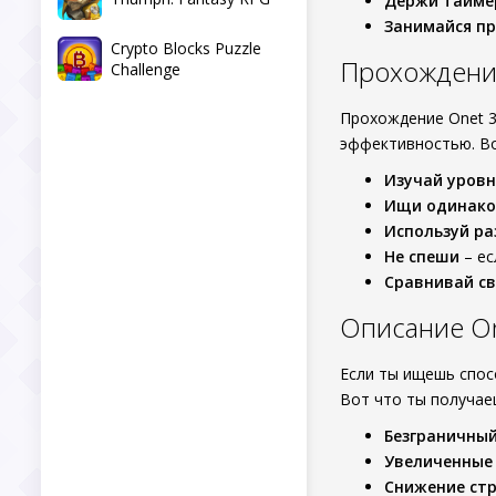
Держи тайме
Занимайся п
Crypto Blocks Puzzle
Прохождени
Challenge
Прохождение Onet 3
эффективностью. Во
Изучай уров
Ищи одинако
Используй ра
Не спеши
– ес
Сравнивай св
Описание On
Если ты ищешь спос
Вот что ты получае
Безграничный
Увеличенные
Снижение стр