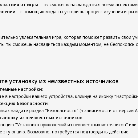
льствия от игры
– ты сможешь наслаждаться всеми аспектами 
своении
– с помощью мода ты ускоришь процесс изучения игры и
твительно увлекательная игра, которая поможет развить свои ум
ты
ты сможешь насладиться каждым моментом, не беспокоясь о о
ите установку из неизвестных источников
стемные настройки
:
е в настройки вашего устройства, кликнув на иконку "Настройки
секцию безопасности
:
йках найдите раздел "Безопасность" (в зависимости от версии An
тановку из неизвестных источников
:
опцию "Установка приложений из неизвестных источников" или 
е эту опцию. Возможно, потребуется подтвердить действие.