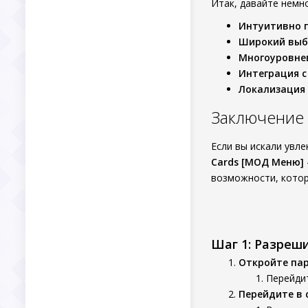
Итак, давайте немн
Интуитивно 
Широкий выб
Многоуровне
Интеграция 
Локализация
Заключение
Если вы искали увле
Cards [МОД Меню]
возможности, котор
Шаг 1: Разреш
Откройте па
Перейдит
Перейдите в 