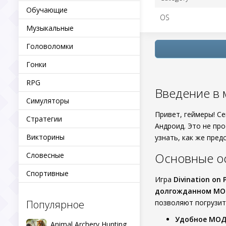
Обучающие
OS
Музыкальные
Головоломки
Гонки
RPG
Введение в м
Симуляторы
Привет, геймеры! С
Стратегии
Андроид. Это не про
Викторины
узнать, как же пред
Основные о
Словесные
Спортивные
Игра
Divination on 
долгожданном МО
Популярное
позволяют погрузит
Удобное МО
Animal Archery Hunting