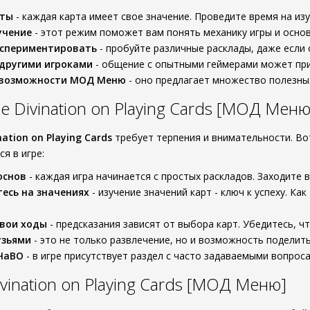
рты
- каждая карта имеет свое значение. Проведите время на изу
учение
- этот режим поможет вам понять механику игры и основ
кспериментировать
- пробуйте различные расклады, даже если
другими игроками
- общение с опытными геймерами может при
 возможности МОД Меню
- оно предлагает множество полезных
 Divination on Playing Cards [МОД Меню
nation on Playing Cards
требует терпения и внимательности. Во
я в игре:
основ
- каждая игра начинается с простых раскладов. Заходите 
есь на значениях
- изучение значений карт - ключ к успеху. Ка
свои ходы
- предсказания зависят от выбора карт. Убедитесь, ч
узьями
- это не только развлечение, но и возможность поделит
 ЧаВО
- в игре присутствует раздел с часто задаваемыми вопроса
vination on Playing Cards [МОД Меню]