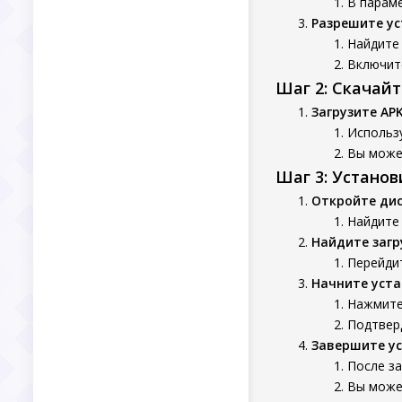
В параме
Разрешите ус
Найдите 
Включит
Шаг 2: Скачай
Загрузите AP
Использ
Вы может
Шаг 3: Устано
Откройте ди
Найдите 
Найдите заг
Перейдит
Начните уста
Нажмите 
Подтверд
Завершите у
После з
Вы может