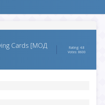
ying Cards [МОД
Rating: 4.8
Votes: 8600