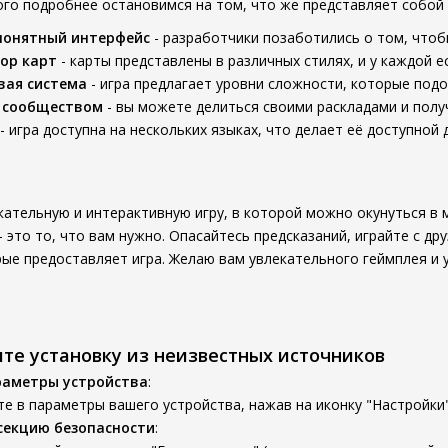
ого подробнее остановимся на том, что же представляет собой 
понятный интерфейс
- разработчики позаботились о том, чтоб
ор карт
- карты представлены в различных стилях, и у каждой е
вая система
- игра предлагает уровни сложности, которые подо
с сообществом
- вы можете делиться своими раскладами и получ
- игра доступна на нескольких языках, что делает её доступной
кательную и интерактивную игру, в которой можно окунуться в 
- это то, что вам нужно. Опасайтесь предсказаний, играйте с др
ые предоставляет игра. Желаю вам увлекательного геймплея и у
ите установку из неизвестных источников
раметры устройства
:
е в параметры вашего устройства, нажав на иконку "Настройки"
секцию безопасности
: