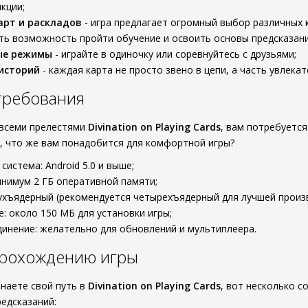
кции;
арт и раскладов
- игра предлагает огромный выбор различных к
ть возможность пройти обучение и освоить основы предсказани
ые режимы
- играйте в одиночку или соревнуйтесь с друзьями;
историй
- каждая карта не просто звено в цепи, а часть увлека
требования
 всеми прелестями
Divination on Playing Cards
, вам потребуетс
, что же вам понадобится для комфортной игры?
система: Android 5.0 и выше;
инимум 2 ГБ оперативной памяти;
ухъядерный (рекомендуется четырехъядерный для лучшей произ
е: около 150 МБ для установки игры;
инение: желательно для обновлений и мультиплеера.
прохождению игры
инаете свой путь в
Divination on Playing Cards
, вот несколько 
редсказаний: