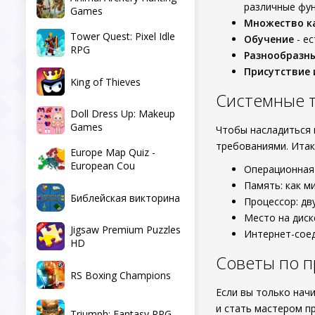
различные фун
Games
Множество к
Tower Quest: Pixel Idle
Обучение
- ес
RPG
Разнообразн
Присутствие 
King of Thieves
Системные 
Doll Dress Up: Makeup
Games
Чтобы насладиться
требованиями. Итак
Europe Map Quiz -
European Cou
Операционная 
Память: как м
Библейская викторина
Процессор: дв
Место на диск
Jigsaw Premium Puzzles
Интернет-соед
HD
Советы по 
RS Boxing Champions
Если вы только нач
и стать мастером п
Triumph: Fantasy RPG