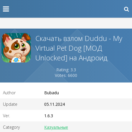
Скачать взлом Duddu - My
Virtual Pet Dog [МОД
Unlocked] на Андроид
Rating: 3.3
Votes: 6600
Author
Bubadu
Update
05.11.2024
Ver.
1.6.3
Category
Казуальные