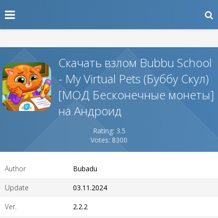
Скачать взлом Bubbu School
- My Virtual Pets (Буббу Скул)
[МОД Бесконечные монеты]
на Андроид
Rating: 3.5
Votes: 8300
Author
Bubadu
Update
03.11.2024
Ver.
2.2.2