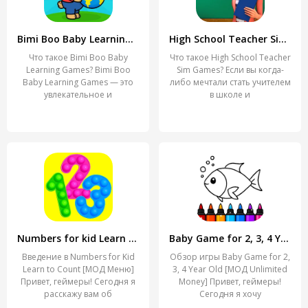
Bimi Boo Baby Learning Games
High School Teacher Sim Games
Что такое Bimi Boo Baby
Что такое High School Teacher
Learning Games? Bimi Boo
Sim Games? Если вы когда-
Baby Learning Games — это
либо мечтали стать учителем
увлекательное и
в школе и
Numbers for kid Learn to count
Baby Game for 2, 3, 4 Year Old
Введение в Numbers for Kid
Обзор игры Baby Game for 2,
Learn to Count [МОД Меню]
3, 4 Year Old [МОД Unlimited
Привет, геймеры! Сегодня я
Money] Привет, геймеры!
расскажу вам об
Сегодня я хочу