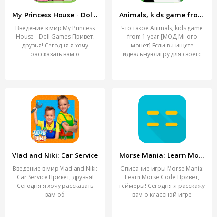
My Princess House - Doll Games
Animals, kids game from 1 year
Введение в мир My Princess
Что такое Animals, kids game
House - Doll Games Привет,
from 1 year [МОД Много
друзья! Сегодня я хочу
монет] Если вы ищете
рассказать вам о
идеальную игру для своего
Vlad and Niki: Car Service
Morse Mania: Learn Morse Code
Введение в мир Vlad and Niki:
Описание игры Morse Mania:
Car Service Привет, друзья!
Learn Morse Code Привет,
Сегодня я хочу рассказать
геймеры! Сегодня я расскажу
вам об
вам о классной игре