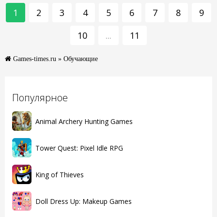
1
2
3
4
5
6
7
8
9
10
...
11
Games-times.ru
» Обучающие
Популярное
Animal Archery Hunting Games
Tower Quest: Pixel Idle RPG
King of Thieves
Doll Dress Up: Makeup Games