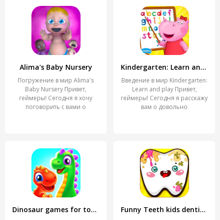
Alima's Baby Nursery
Kindergarten: Learn and play
Погружение в мир Alima's
Введение в мир Kindergarten:
Baby Nursery Привет,
Learn and play Привет,
геймеры! Сегодня я хочу
геймеры! Сегодня я расскажу
поговорить с вами о
вам о довольно
Dinosaur games for toddlers
Funny Teeth kids dentist care!