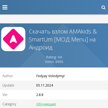
Скачать взлом AMAkids &
SmartUm [МОД Menu] на
Андроид
Rating: 4.6
Votes: 6900
Author
Fedyay Volodymyr
Update
05.11.2024
Ver.
2.8.8
Category
Обучающие