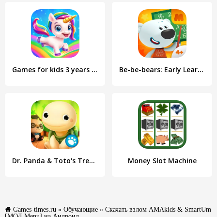
Games for kids 3 years old
Be-be-bears: Early Learning
Dr. Panda & Toto's Treehouse
Money Slot Machine
Games-times.ru
»
Обучающие
» Скачать взлом AMAkids & SmartUm
[МОД Menu] на Андроид