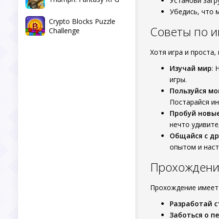
Установи загр
Убедись, что 
Crypto Blocks Puzzle
Советы по и
Challenge
Хотя игра и проста,
Изучай мир
: 
игры.
Пользуйся мо
Постарайся ин
Пробуй новы
нечто удивите
Общайся с д
опытом и наст
Прохождение
Прохождение имеет 
Разработай с
Заботься о п