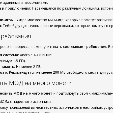
и зданиями и персонажами.
е и приключения
: Перемещайся по различным локациям, встреч
ни-игры
: В игре множество мини-игр, которые помогут развиват
ы
: Тебе будут доступны разные персонажи, которые помогут в п
требования
рового процесса, важно учитывать
системные требования
. В
я система
: Android 4.4 и выше.
инимум 1.5 ГГц.
 память
: Не менее 2 ГБ.
есто
: Рекомендуется не менее 200 МБ свободного места для уст
ить МОД на много монет?
ановить
МОД на много монет
и подтолкнуть себя к максимально
МОДа с надежного источника.
овку приложений из неизвестных источников в настройках устро