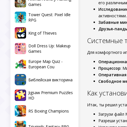
его различным
Games
Исследовани
Tower Quest: Pixel Idle
активностями.
RPG
Забавные ми
Друзья-панд
King of Thieves
Системные 
Doll Dress Up: Makeup
Games
Для комфортного иг
Europe Map Quiz -
Операционна
European Cou
Процессор
: М
Оперативная
Библейская викторина
Свободное м
Как установ
Jigsaw Premium Puzzles
HD
Итак, ты решил уст
RS Boxing Champions
Загрузи файл 
Разреши устан
Triumph: Fantasy RPG