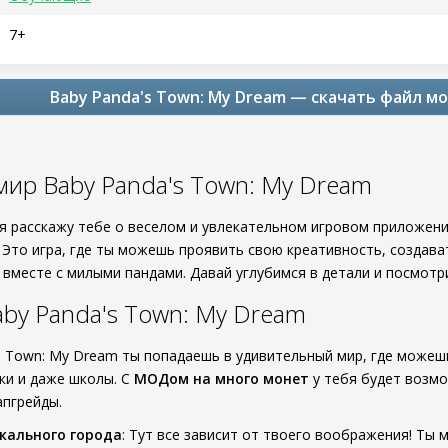
7+
Baby Panda's Town: My Dream — скачать файл мо
мир Baby Panda's Town: My Dream
я я расскажу тебе о веселом и увлекательном игровом приложен
 Это игра, где ты можешь проявить свою креативность, создава
вместе с милыми пандами. Давай углубимся в детали и посмотри
by Panda's Town: My Dream
's Town: My Dream ты попадаешь в удивительный мир, где можеш
рки и даже школы. С
МОДом на много монет
у тебя будет возмо
апгрейды.
кального города
: Тут все зависит от твоего воображения! Ты