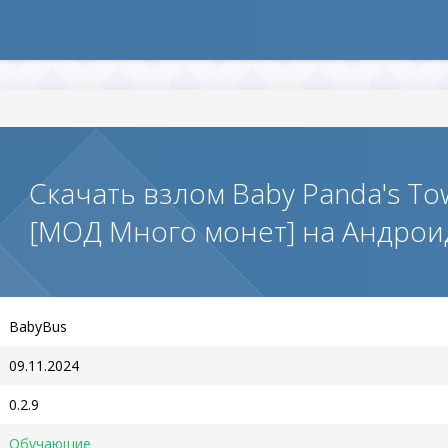
Скачать взлом Baby Panda's To
[МОД Много монет] на Андрои
BabyBus
09.11.2024
0.2.9
Обучающие