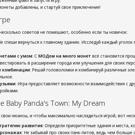
уженный файл и запусти игру.
монеты добавлены, и стартуй свое приключение!
гре
 несколько советов не помешают, особенно если ты новичок:
Не спеши вернуться к главному зданию. Исследуй каждый уголок
нетами с умом
: С
МОДом на много монет
всё становится прощ
вестировать в расширение города или улучшения для своих пер
е комбинации
: Решай головоломки и комбинируй различные эл
льное.
рузьями
: Игра предоставляет возможности взаимодействия с дру
ройками.
 Baby Panda's Town: My Dream
свои нюансы, и чтобы максимально насладиться игрой, вот нес
тратегию развития
: Определи приоритетные здания и места, 
ерсонажах
: Не забывай про своих панк-питов, ведь чем больше 