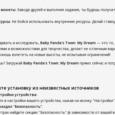
 монеты
: Заводя друзей и выполняя задания, ты будешь получ
сурсы
: Не бойся использовать внутренние ресурсы. Делай ставк
давать и исследовать,
Baby Panda's Town: My Dream
— это то,
ями и возможностями для творчества, делает ее отличным вари
жешь взлететь на новые высоты, не испытывая ограничений!
шь? Загружай
Baby Panda's Town: My Dream
прямо сейчас и пог
ите установку из неизвестных источников
тройки устройства
:
е в настройки вашего устройства, нажав на иконку "Настройки"
раздел "Безопасность"
:
трах найдите секцию "Безопасность" (в зависимости от вашей ве