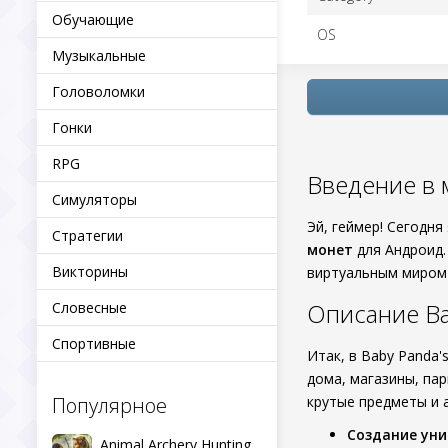
Обучающие
OS
Музыкальные
Головоломки
Гонки
RPG
Введение в 
Симуляторы
Эй, геймер! Сегодн
Стратегии
монет
для Андроид.
Викторины
виртуальным миром 
Описание Ba
Словесные
Спортивные
Итак, в Baby Panda
дома, магазины, па
Популярное
крутые предметы и 
Создание уни
Animal Archery Hunting