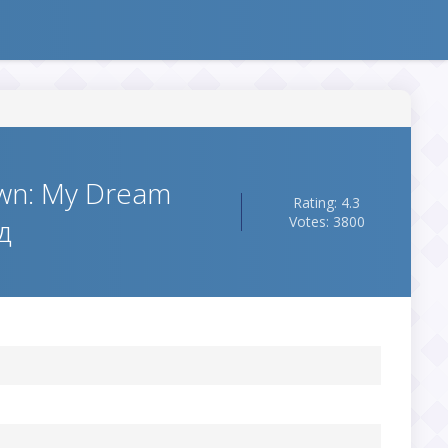
wn: My Dream
Rating: 4.3
д
Votes: 3800