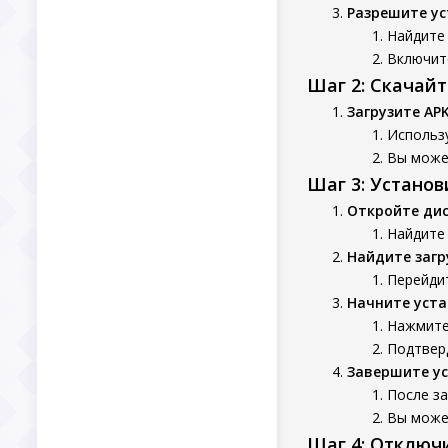
Разрешите ус
Найдите 
Включит
Шаг 2: Скачай
Загрузите AP
Использу
Вы может
Шаг 3: Устано
Откройте ди
Найдите 
Найдите заг
Перейдит
Начните уста
Нажмите
Подтверд
Завершите у
После за
Вы может
Шаг 4: Отключ