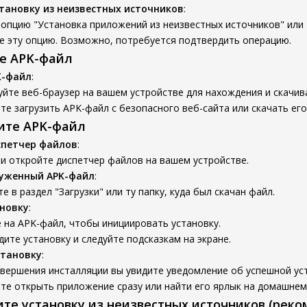
тановку из неизвестных источников
:
опцию "Установка приложений из неизвестных источников" или 
е эту опцию. Возможно, потребуется подтвердить операцию.
те APK-файл
K-файл
:
йте веб-браузер на вашем устройстве для нахождения и скачив
е загрузить APK-файл с безопасного веб-сайта или скачать его
вите APK-файл
спетчер файлов
:
и откройте диспетчер файлов на вашем устройстве.
руженный APK-файл
:
е в раздел "Загрузки" или ту папку, куда был скачан файл.
новку
:
 на APK-файл, чтобы инициировать установку.
ите установку и следуйте подсказкам на экране.
становку
:
вершения инсталляции вы увидите уведомление об успешной ус
е открыть приложение сразу или найти его ярлык на домашнем 
ите установку из неизвестных источников (реко