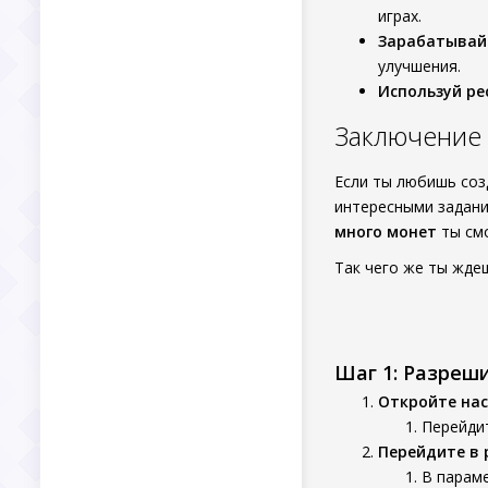
играх.
Зарабатывай
улучшения.
Используй ре
Заключение
Если ты любишь соз
интересными задани
много монет
ты смо
Так чего же ты жде
Шаг 1: Разреш
Откройте нас
Перейдит
Перейдите в 
В параме