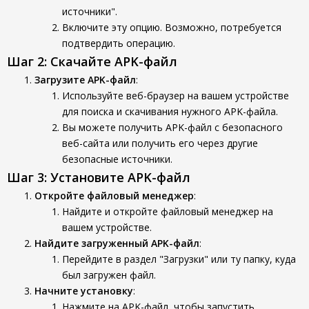
источники".
Включите эту опцию. Возможно, потребуется
подтвердить операцию.
Шаг 2: Скачайте APK-файл
Загрузите APK-файл
:
Используйте веб-браузер на вашем устройстве
для поиска и скачивания нужного APK-файла.
Вы можете получить APK-файл с безопасного
веб-сайта или получить его через другие
безопасные источники.
Шаг 3: Установите APK-файл
Откройте файловый менеджер
:
Найдите и откройте файловый менеджер на
вашем устройстве.
Найдите загруженный APK-файл
:
Перейдите в раздел "Загрузки" или ту папку, куда
был загружен файл.
Начните установку
:
Нажмите на APK-файл, чтобы запустить