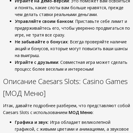
Играйте на демо-версии
: Это поможет вам освоиться
и понять, какие слоты вам больше нравятся, прежде
чем делать ставки реальными деньгами.
Управляйте своим банком
: Приставьте себе лимит и
придерживайтесь его, чтобы уверенно продвигаться по
игре, не тратя все сразу.
Не забывайте о бонусах
: Всегда проверяйте наличие
акций и бонусов, которые могут повысить ваши шансы
на выигрыш.
Играйте с друзьями
: Совместная игра может сделать
процесс более веселым и интересным!
Описание Caesars Slots: Casino Games
[МОД Меню]
Итак, давайте подробнее разберем, что представляют собой
Caesars Slots с использованием
МОД Меню
:
Графика и звук
: Игра обладает великолепной
графикой, с живыми цветами и анимациями, а звуковое