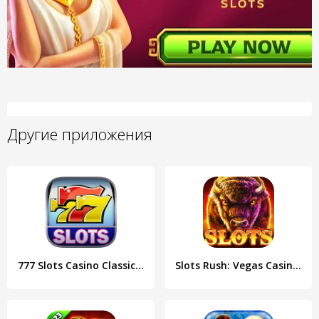
Другие приложения
777 Slots Casino Classic Slots
Slots Rush: Vegas Casino Slots