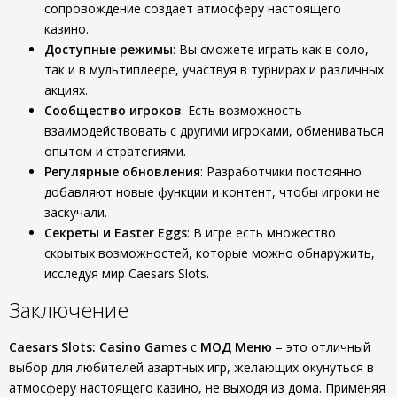
сопровождение создает атмосферу настоящего
казино.
Доступные режимы
: Вы сможете играть как в соло,
так и в мультиплеере, участвуя в турнирах и различных
акциях.
Сообщество игроков
: Есть возможность
взаимодействовать с другими игроками, обмениваться
опытом и стратегиями.
Регулярные обновления
: Разработчики постоянно
добавляют новые функции и контент, чтобы игроки не
заскучали.
Секреты и Easter Eggs
: В игре есть множество
скрытых возможностей, которые можно обнаружить,
исследуя мир Caesars Slots.
Заключение
Caesars Slots: Casino Games
с
МОД Меню
– это отличный
выбор для любителей азартных игр, желающих окунуться в
атмосферу настоящего казино, не выходя из дома. Применяя