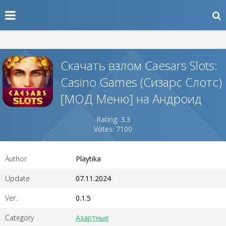
Скачать взлом Caesars Slots:
Casino Games (Сизарс Слотс)
[МОД Меню] на Андроид
Rating: 3.3
Votes: 7100
Author
Playtika
Update
07.11.2024
Ver.
0.1.5
Category
Азартные