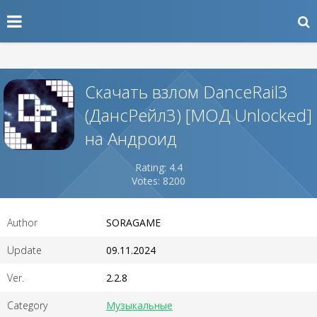
Скачать взлом DanceRail3
(ДансРейл3) [МОД Unlocked]
на Андроид
Rating: 4.4
Votes: 8200
Author
SORAGAME
Update
09.11.2024
Ver.
2.2.8
Category
Музыкальные