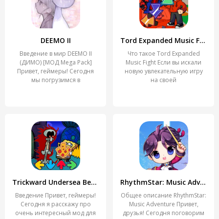
DEEMO II
Tord Expanded Music Fight
Введение в мир DEEMO II
Что такое Tord Expanded
(ДИМО) [МОД Mega Pack]
Music Fight Если вы искали
Привет, геймеры! Сегодня
новую увлекательную игру
мы погрузимся в
на своей
Trickward Undersea Beat Battle
RhythmStar: Music Adventure
Введение Привет, геймеры!
Общее описание RhythmStar:
Сегодня я расскажу про
Music Adventure Привет,
очень интересный мод для
друзья! Сегодня поговорим