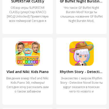
SUPERSTAR CLASS:y
GF Buffet Night Burstin Mod
Обзор игры SUPERSTAR
Что такое GF Buffet Night
CLASS:y (уперСтар КЛАСС)
Burstin Mod? Когда ты
[МОД Unlocked] Приветствую
слышишь название GF Buffet
всех геймеров! Сегодня я
Night Burstin Mod,
Vlad and Niki: Kids Piano
Rhythm Story - Detective Novel
Введение в мир Vlad and Niki:
Знакомство с миром Rhythm
Kids Piano Эй, геймеры!
Story - Detective Novel Если ты
Сегодня хочу рассказать вам
вдруг оказался в поисках
о таком забавном
чего-то нового и