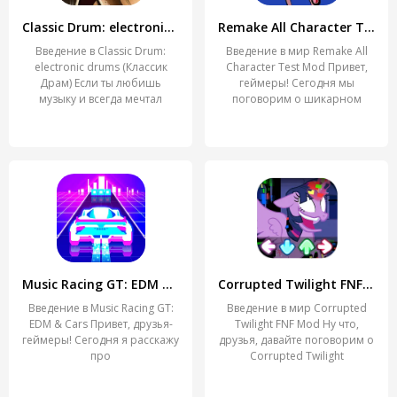
Classic Drum: electronic drums
Remake All Character Test Mod
Введение в Classic Drum:
Введение в мир Remake All
electronic drums (Классик
Character Test Mod Привет,
Драм) Если ты любишь
геймеры! Сегодня мы
музыку и всегда мечтал
поговорим о шикарном
моде
Music Racing GT: EDM & Cars
Corrupted Twilight FNF Mod
Введение в Music Racing GT:
Введение в мир Corrupted
EDM & Cars Привет, друзья-
Twilight FNF Mod Ну что,
геймеры! Сегодня я расскажу
друзья, давайте поговорим о
про
Corrupted Twilight