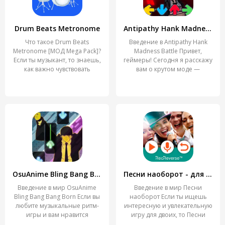
Drum Beats Metronome
Antipathy Hank Madness Battle
Что такое Drum Beats
Введение в Antipathy Hank
Metronome [МОД Mega Pack]?
Madness Battle Привет,
Если ты музыкант, то знаешь,
геймеры! Сегодня я расскажу
как важно чувствовать
вам о крутом моде —
OsuAnime Bling Bang Bang Born
Песни наоборот - для двоих
Введение в мир OsuAnime
Введение в мир Песни
Bling Bang Bang Born Если вы
наоборот Если ты ищешь
любите музыкальные ритм-
интересную и увлекательную
игры и вам нравится
игру для двоих, то Песни