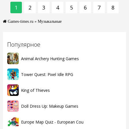
1
2
3
4
5
6
7
8
Games-times.ru
» Музыкальные
Популярное
Animal Archery Hunting Games
Tower Quest: Pixel Idle RPG
King of Thieves
Doll Dress Up: Makeup Games
Europe Map Quiz - European Cou