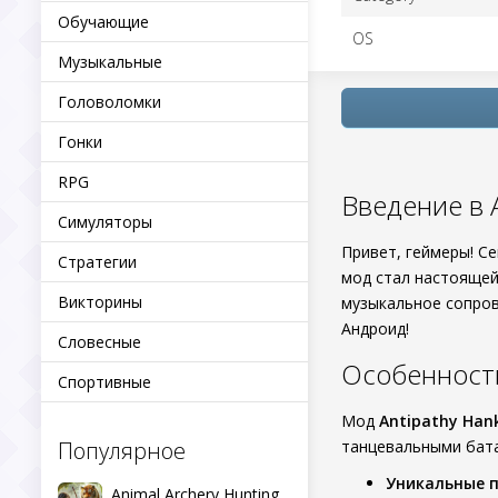
Обучающие
OS
Музыкальные
Головоломки
Гонки
RPG
Введение в A
Симуляторы
Привет, геймеры! С
Стратегии
мод стал настоящей
Викторины
музыкальное сопрово
Андроид!
Словесные
Особенност
Спортивные
Мод
Antipathy Han
Популярное
танцевальными бата
Уникальные 
Animal Archery Hunting