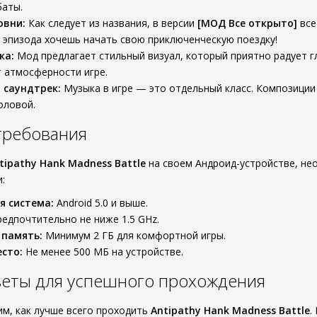
баты.
овни:
Как следует из названия, в версии
[МОД Все открыто]
все
 эпизода хочешь начать свою приключенческую поездку!
ка:
Мод предлагает стильный визуал, который приятно радует г
 атмосферности игре.
 саундтрек:
Музыка в игре — это отдельный класс. Композиции 
оловой.
требования
tipathy Hank Madness Battle
на своем Андроид-устройстве, не
:
я система:
Android 5.0 и выше.
едпочтительно не ниже 1.5 GHz.
 память:
Минимум 2 ГБ для комфортной игры.
сто:
Не менее 500 МБ на устройстве.
веты для успешного прохождения
им, как лучше всего проходить
Antipathy Hank Madness Battle
.