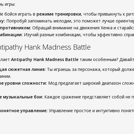
ь игры:
е бойся играть в
режиме тренировки
, чтобы привыкнуть к рит
ку:
Попробуй запоминать мелодии, это поможет лучше ориентир
 противником:
Обращай внимание на движения Хенка и старайся
омбинации:
Изучай разные комбинации, чтобы эффективно спра
ipathy Hank Madness Battle
елает
Antipathy Hank Madness Battle
таким особенным? Давайт
ая сюжетная линия:
Ты играешь за персонажа, который долже
инии.
е уровни сложности:
Мод предлагает широкий диапазон сложн
е музыкальные бои:
Каждое сражение представляет собой не п
онятное управление:
Управление простое и интуитивно понят