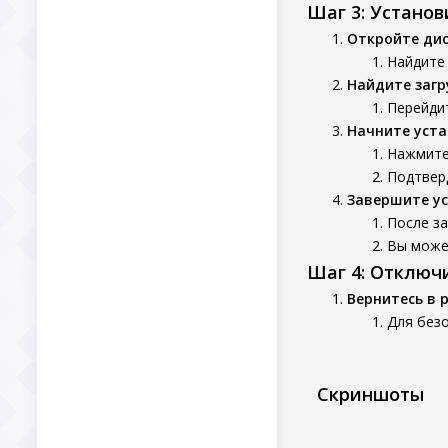
Шаг 3: Устано
Откройте ди
Найдите 
Найдите заг
Перейдит
Начните уста
Нажмите
Подтверд
Завершите у
После з
Вы может
Шаг 4: Отключ
Вернитесь в 
Для без
Скриншоты