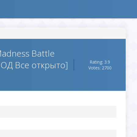
adness Battle
МОД Все открыто]
Rating: 3.9
Votes: 2700