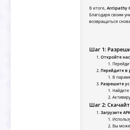
В итоге,
Antipathy 
Благодаря своим ун
возвращаться снова 
Шаг 1: Разреш
Откройте нас
Перейдит
Перейдите в 
В параме
Разрешите ус
Найдите 
Активир
Шаг 2: Скачай
Загрузите AP
Использу
Вы может