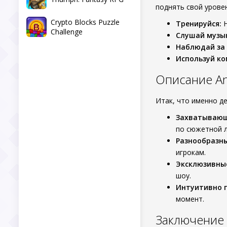
поднять свой уровен
Crypto Blocks Puzzle
Тренируйся:
Н
Challenge
Слушай музы
Наблюдай за
Используй к
Описание Ant
Итак, что именно д
Захватывающ
по сюжетной л
Разнообразны
игрокам.
Эксклюзивны
шоу.
Интуитивно п
момент.
Заключение