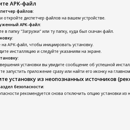
вите APK-файл
спетчер файлов
:
и откройте диспетчер файлов на вашем устройстве.
руженный APK-файл
:
е в папку "Загрузки" или ту папку, куда был скачан файл.
новку
:
 на APK-файл, чтобы инициировать установку.
ите инсталляцию и следуйте указаниям на экране.
становку
:
авершения установки вы увидите сообщение об успешной инстал
е запустить приложение сразу или найти его иконку на главном
ите установку из неопознанных источников (ре
раздел безопасности
:
опасности рекомендуется снова отключить опцию установки из 