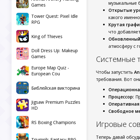
музыкальные 
Games
Открытые ур
Tower Quest: Pixel Idle
какого именно
RPG
Крутая графи
что добавляет
King of Thieves
Обновленный
атмосферу с г
Doll Dress Up: Makeup
Games
Системные 
Europe Map Quiz -
Чтобы запустить
An
European Cou
требования. Вот они
Библейская викторина
Операционна
Процессор:
Пр
Jigsaw Premium Puzzles
Оперативная
HD
Свободное ме
Игровые со
RS Boxing Champions
Теперь давай обсуд
Triumph: Fantasy RPG