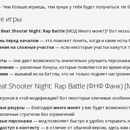
- Чем больше играешь, тем лучше у тебя будет получаться. Не 
е игры
и
Beat Shooter Night: Rap Battle
[МОД Много монет]? Вот неско
нь перед началом
— это поможет понять, когда и какие ноты 
ание на сложные участки
— если некоторые участки кажутся т
еты
— они дают возможность значительно улучшить персонажа 
иления
— различные бонусы, которые появляются во время игры
ьями
— вызывай их на баттлы, это не только подняет настроение
t Shooter Night: Rap Battle (ФНФ Фанк)
игроков в этой модификации? Вот некоторые ключевые особенн
ные ресурсы
— благодаря
много монет
у вас будет возможност
азличные стратегии без ограничений.
вые персонажи
— мод позволяет быстро и удобно открывать но
доступ к контенту
— в отличие от обычной версии, здесь вам