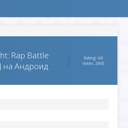
t: Rap Battle
Rating: 4.8
] на Андроид
Votes: 2900