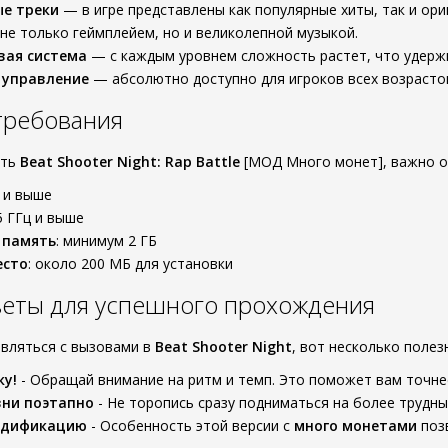
ые треки
— в игре представлены как популярные хиты, так и ор
не только геймплейем, но и великолепной музыкой.
вая система
— с каждым уровнем сложность растет, что удержи
 управление
— абсолютно доступно для игроков всех возрасто
требования
ать
Beat Shooter Night: Rap Battle
[МОД Много монет], важно о
0 и выше
.5 ГГц и выше
 память
: минимум 2 ГБ
есто
: около 200 МБ для установки
веты для успешного прохождения
вляться с вызовами в
Beat Shooter Night
, вот несколько полез
ку!
- Обращай внимание на ритм и темп. Это поможет вам точне
вни поэтапно
- Не торопись сразу подниматься на более трудны
одификацию
- Особенность этой версии с
много монетами
поз