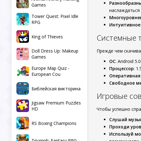
Разнообразн
Games
наслаждаться 
Tower Quest: Pixel Idle
Многоуровне
RPG
Интуитивное
Системные 
King of Thieves
Doll Dress Up: Makeup
Прежде чем скачив
Games
ОС
: Android 5.
Europe Map Quiz -
Процессор
: 1
European Cou
Оперативная
Свободное м
Библейская викторина
Игровые со
Jigsaw Premium Puzzles
HD
Чтобы успешно спра
Слушай музы
RS Boxing Champions
Проходи уро
Используй м
Triumph: Fantasy RPG