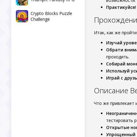
возможности.
Практикуйся!
Crypto Blocks Puzzle
Прохождени
Challenge
Итак, как же пройт
Изучай урове
Обрати вним
проходить.
Собирай мон
Используй ус
Играй с друз
Описание Bea
Что же привлекает 
Неограничен
тестировать р
Открытые но
Упрощенный 