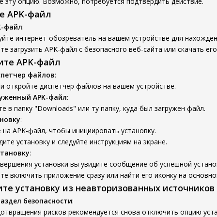
е эту опцию. Возможно, потребуется подтвердить действие.
те APK-файл
K-файл
:
уйте интернет-обозреватель на вашем устройстве для нахожден
е загрузить APK-файл с безопасного веб-сайта или скачать его
вите APK-файл
спетчер файлов
:
и откройте диспетчер файлов на вашем устройстве.
руженный APK-файл
:
е в папку "Downloads" или ту папку, куда был загружен файл.
новку
:
 на APK-файл, чтобы инициировать установку.
ите установку и следуйте инструкциям на экране.
становку
:
авершения установки вы увидите сообщение об успешной устано
е включить приложение сразу или найти его иконку на основно
ите установку из неавторизованных источников
раздел безопасности
:
дотвращения рисков рекомендуется снова отключить опцию уста