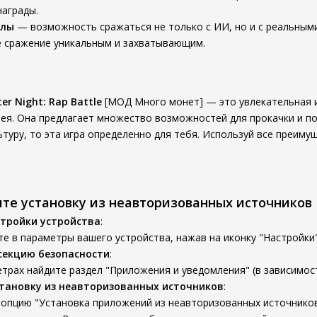
награды.
тлы
— возможность сражаться не только с ИИ, но и с реальным
е сражение уникальным и захватывающим.
er Night: Rap Battle
[МОД Много монет] — это увлекательная и
ея. Она предлагает множество возможностей для прокачки и по
льтуру, то эта игра определенно для тебя. Используй все преим
ите установку из неавторизованных источников
тройки устройства
:
е в параметры вашего устройства, нажав на иконку "Настройки"
секцию безопасности
:
трах найдите раздел "Приложения и уведомления" (в зависимости
тановку из неавторизованных источников
:
опцию "Установка приложений из неавторизованных источников