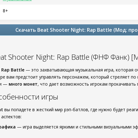
8+
Скачать Beat Shooter Night: Rap Battle (Мод: п
at Shooter Night: Rap Battle (ФНФ Фанк)
 Rap Battle
— это захватывающая музыкальная игра, которая о
игре вам предстоит управлять персонажем, который стреляет по
ии —
много монет
, что дает возможность игрокам прокачивать 
собенности игры
ht
вы попадете в жесткий мир рэп-батлов, где нужно будет реаг
 аспектов:
графика
— игра выделяется яркими и стильными визуальными э