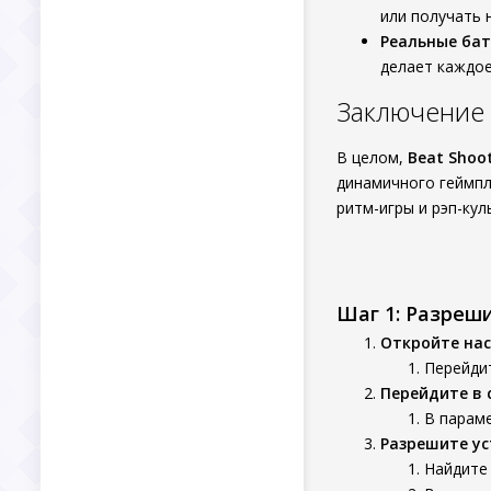
или получать 
Реальные ба
делает каждо
Заключение
В целом,
Beat Shoot
динамичного геймпл
ритм-игры и рэп-ку
Шаг 1: Разреш
Откройте нас
Перейдит
Перейдите в 
В параме
Разрешите ус
Найдите 