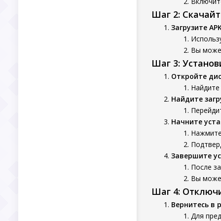
Включит
Шаг 2: Скачай
Загрузите AP
Использ
Вы может
Шаг 3: Устано
Откройте ди
Найдите 
Найдите заг
Перейдит
Начните уста
Нажмите
Подтверд
Завершите у
После з
Вы может
Шаг 4: Отключ
Вернитесь в 
Для пре