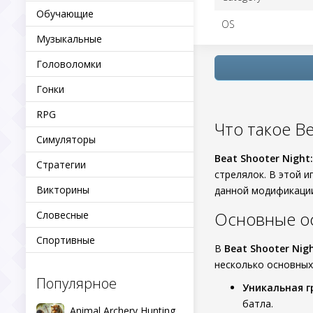
Обучающие
OS
Музыкальные
Головоломки
Гонки
RPG
Что такое Be
Симуляторы
Beat Shooter Night:
Стратегии
стрелялок. В этой 
Викторины
данной модификац
Основные о
Словесные
Спортивные
В
Beat Shooter Nig
несколько основных
Популярное
Уникальная 
батла.
Animal Archery Hunting