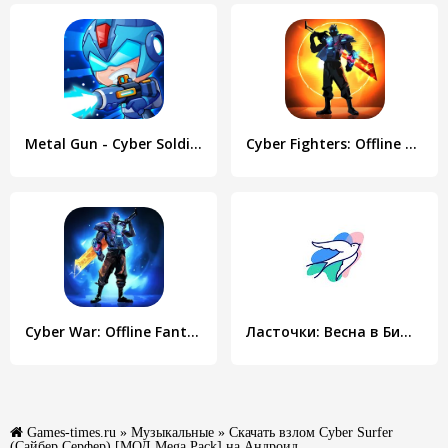
Metal Gun - Cyber Soldier
Cyber Fighters: Offline Game
Cyber War: Offline Fantasy RPG
Ласточки: Весна в Бишкеке - истории для девочек
Games-times.ru
»
Музыкальные
» Скачать взлом Cyber Surfer
(Сайбер Серфер) [МОД Mega Pack] на Андроид