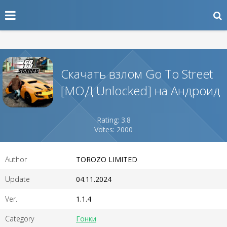
Скачать взлом Go To Street
[МОД Unlocked] на Андроид
Rating: 3.8
Votes: 2000
Author
TOROZO LIMITED
Update
04.11.2024
Ver.
1.1.4
Category
Гонки