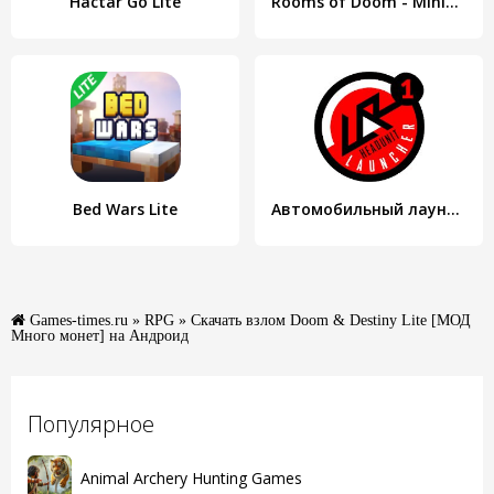
Hactar Go Lite
Rooms of Doom - Minion Madness
Bed Wars Lite
Автомобильный лаунчер №1 для Total Launcher
Games-times.ru
»
RPG
» Скачать взлом Doom & Destiny Lite [МОД
Много монет] на Андроид
Популярное
Animal Archery Hunting Games