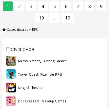
1
2
3
4
5
6
7
8
9
10
...
19
Games-times.ru
» RPG
Популярное
Animal Archery Hunting Games
Tower Quest: Pixel Idle RPG
King of Thieves
Doll Dress Up: Makeup Games