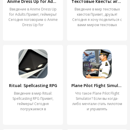
Anime Dress Up for Adults
Текстовые Квесты: играй и пиши
Введение в Anime Dress Up
Введение в мир текстовых
for Adults Привет, геймеры!
квестов Привет, друзья!
Сегодня поговорим о Anime
Сегодня я хочу поделиться с
Dress Up for
вами миром текстовых
Ritual: Spellcasting RPG
Plane Pilot Flight Simulator
Введение в мир Ritual:
Что такое Plane Pilot Flight
Spellcasting RPG Привет,
Simulator? Если вы когда-
геймеры! Сегодня
либо мечтали стать пилотом
погружаемся в
и управлять
захватывающий мир