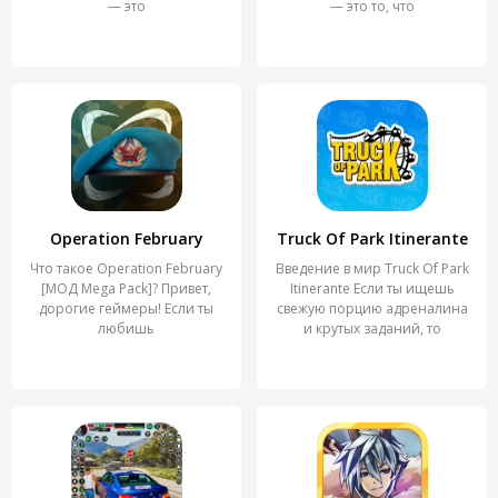
— это
— это то, что
Operation February
Truck Of Park Itinerante
Что такое Operation February
Введение в мир Truck Of Park
[МОД Mega Pack]? Привет,
Itinerante Если ты ищешь
дорогие геймеры! Если ты
свежую порцию адреналина
любишь
и крутых заданий, то