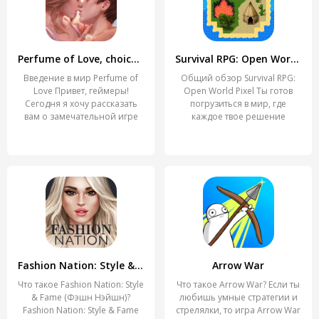
Perfume of Love, choice story
Survival RPG: Open World Pixel
Введение в мир Perfume of
Общий обзор Survival RPG:
Love Привет, геймеры!
Open World Pixel Ты готов
Сегодня я хочу рассказать
погрузиться в мир, где
вам о замечательной игре
каждое твое решение
Fashion Nation: Style & Fame
Arrow War
Что такое Fashion Nation: Style
Что такое Arrow War? Если ты
& Fame (Фэшн Нэйшн)?
любишь умные стратегии и
Fashion Nation: Style & Fame
стрелялки, то игра Arrow War