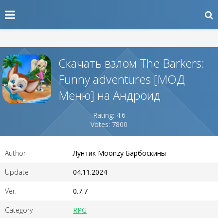
Скачать взлом The Barkers:
Funny adventures [МОД
Меню] на Андроид
Rating: 4.6
Votes: 7800
Author
Лунтик Moonzy Барбоскины
Update
04.11.2024
Ver.
0.7.7
Category
RPG