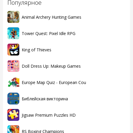
Популярное
Animal Archery Hunting Games
Tower Quest: Pixel Idle RPG
King of Thieves
Doll Dress Up: Makeup Games
Europe Map Quiz - European Cou
Библейская викторина
Jigsaw Premium Puzzles HD
RS Boxing Champions