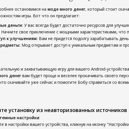
дробнее остановимся на
моде много денег
, который стоит скач
можностям игры. Вот что он предлагает:
ые деньги:
У вас всегда будет достаточно ресурсов для улучш
Начните свое приключение с мощными характеристиками, что 
уп к улучшениям:
Вам не придется подолгу зарабатывать деньг
предметы:
Мод открывает доступ к уникальным предметам и про
кательную и захватывающую игру для вашего Android-устройств
ного денег
вам будет проще и веселее прокачивать своего перс
то скачивайте уже сейчас и помогите Бобу справиться со всеми
ите установку из неавторизованных источников
стемные настройки
:
е в настройки вашего устройства, кликнув на иконку "Настройки