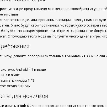
ровни:
В игре представлено множество разнообразных уровней
репятствия.
а:
Красочные и детализированные локации помогут вам погрузи
рагов:
У вас будут свои противники, которых нужно остерегатьс
 бонусов:
На каждом уровне вам встретятся различные бонусы
нег:
С помощью этого мода вы получите много денег в игре, что
требования
ать игру, давайте проверим
системные требования
. Они не сил
система: Android 4.1 и выше
0 GHz и выше
амять: минимум 1 ГБ
сто: около 100 МБ
еты для новичков
али играть в
Bob Run
, вот несколько полезных советов, которые,