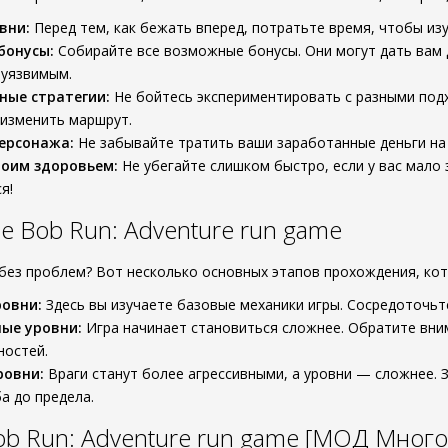
вни:
Перед тем, как бежать вперед, потратьте время, чтобы изуч
бонусы:
Собирайте все возможные бонусы. Они могут дать вам 
еуязвимым.
ные стратегии:
Не бойтесь экспериментировать с разными под
 изменить маршрут.
ерсонажа:
Не забывайте тратить ваши заработанные деньги на 
воим здоровьем:
Не убегайте слишком быстро, если у вас мало 
я!
 Bob Run: Adventure run game
 без проблем? Вот несколько основных этапов прохождения, кот
овни:
Здесь вы изучаете базовые механики игры. Сосредоточьте
ые уровни:
Игра начинает становиться сложнее. Обратите вни
ностей.
ровни:
Враги станут более агрессивными, а уровни — сложнее. 
а до предела.
b Run: Adventure run game [МОД Много