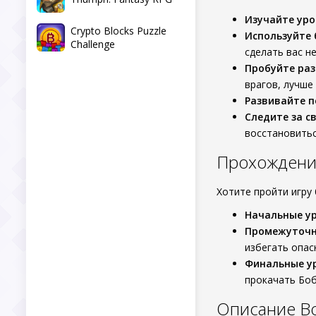
Изучайте уро
Crypto Blocks Puzzle
Используйте 
Challenge
сделать вас н
Пробуйте раз
врагов, лучше
Развивайте п
Следите за с
восстановитьс
Прохождение
Хотите пройти игру
Начальные ур
Промежуточн
избегать опас
Финальные у
прокачать Боб
Описание Bo