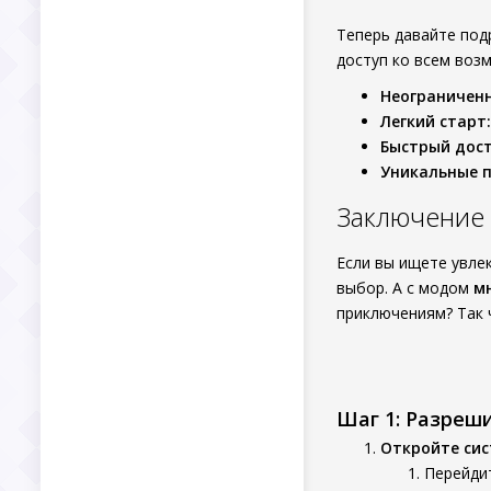
Теперь давайте по
доступ ко всем воз
Неограниченн
Легкий старт:
Быстрый дост
Уникальные 
Заключение
Если вы ищете увле
выбор. А с модом
м
приключениям? Так ч
Шаг 1: Разреш
Откройте си
Перейдит