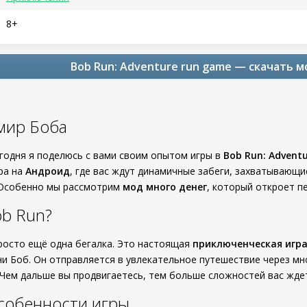
8+
Bob Run: Adventure run game — скачать 
мир Боба
егодня я поделюсь с вами своим опытом игры в
Bob Run: Advent
ра на
Андроид
, где вас ждут динамичные забеги, захватывающи
 Особенно мы рассмотрим
мод много денег
, который откроет п
ob Run?
росто ещё одна бегалка. Это настоящая
приключенческая игр
и Боб. Он отправляется в увлекательное путешествие через мно
 Чем дальше вы продвигаетесь, тем больше сложностей вас ждет
собенности игры