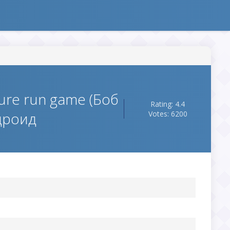
ure run game (Боб
Rating: 4.4
дроид
Votes: 6200