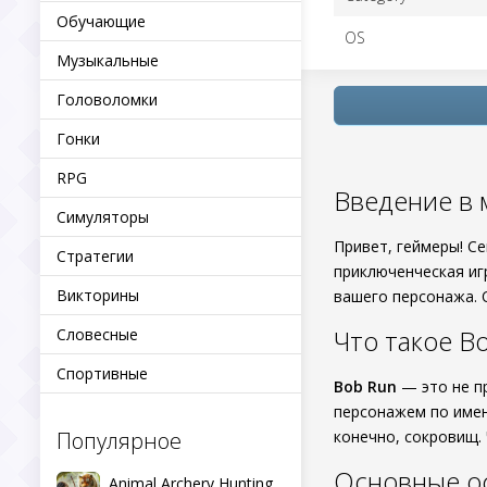
Обучающие
OS
Музыкальные
Головоломки
Гонки
RPG
Введение в 
Симуляторы
Привет, геймеры! С
Стратегии
приключенческая иг
Викторины
вашего персонажа.
Что такое B
Словесные
Спортивные
Bob Run
— это не п
персонажем по имен
Популярное
конечно, сокровищ.
Основные о
Animal Archery Hunting