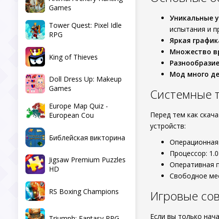
Games
Уникальные у
Tower Quest: Pixel Idle
испытания и п
RPG
Яркая график
Множество в
King of Thieves
Разнообразие
Мод много де
Doll Dress Up: Makeup
Games
Системные 
Europe Map Quiz -
Перед тем как скач
European Cou
устройств:
Библейская викторина
Операционная 
Процессор: 1.
Jigsaw Premium Puzzles
Оперативная п
HD
Свободное ме
RS Boxing Champions
Игровые сов
Если вы только нач
Triumph: Fantasy RPG