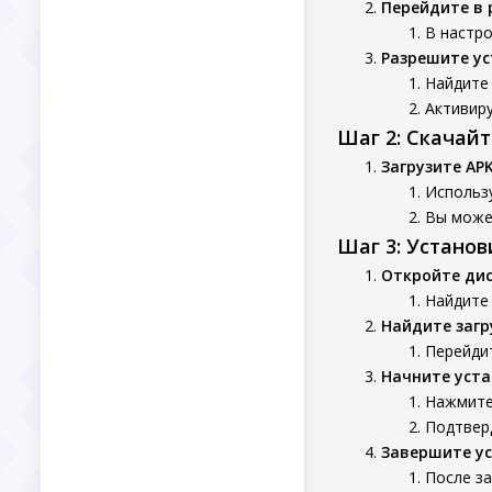
Перейдите в 
В настро
Разрешите ус
Найдите 
Активир
Шаг 2: Скачай
Загрузите AP
Использу
Вы может
Шаг 3: Устано
Откройте ди
Найдите 
Найдите заг
Перейдит
Начните уста
Нажмите 
Подтверд
Завершите у
После за