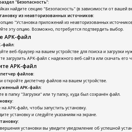
раздел "Безопасность"
:
йках найдите секцию "Безопасность" (в зависимости от вашей ве
тановку из неавторизованных источников
:
опцию "Установка приложений из неавторизованных источников
уйте эту опцию. Возможно, потребуется подтвердить выбор.
те APK-файл
K-файл
:
йте веб-браузер на вашем устройстве для поиска и загрузки ну
е загрузить APK-файл с надежного веб-сайта или скачать его ч
вите APK-файл
спетчер файлов
:
и откройте диспетчер файлов на вашем устройстве.
руженный APK-файл
:
е в папку "Загрузки" или ту папку, куда был сохранён файл.
новку
:
на APK-файл, чтобы запустить установку.
ите установку и следуйте указаниям на экране.
становку
:
вершения установки вы увидите уведомление об успешной устан