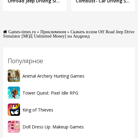
Offroad Jeep Driving Simulator
Combust- Car Driving Simulator
Games-times.ru
»
Приключения
» Скачать взлом Off Road Jeep Drive
Simulator [МОД Unlimited Money] на Андроид
Популярное
Animal Archery Hunting Games
Tower Quest: Pixel Idle RPG
King of Thieves
Doll Dress Up: Makeup Games