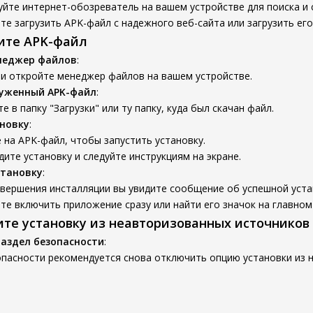
йте интернет-обозреватель на вашем устройстве для поиска и 
е загрузить APK-файл с надежного веб-сайта или загрузить его
вите APK-файл
неджер файлов
:
 и откройте менеджер файлов на вашем устройстве.
руженный APK-файл
:
е в папку "Загрузки" или ту папку, куда был скачан файл.
новку
:
на APK-файл, чтобы запустить установку.
ите установку и следуйте инструкциям на экране.
становку
:
авершения инсталляции вы увидите сообщение об успешной уста
е включить приложение сразу или найти его значок на главном 
ите установку из неавторизованных источников
раздел безопасности
:
опасности рекомендуется снова отключить опцию установки из 