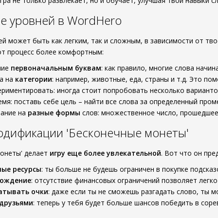
игра не только развлекает, но и обучает, улучшая твои навыки с
е уровней в WordHero
й может быть как легким, так и сложным, в зависимости от твое
от процесс более комфортным:
ние
первоначальным буквам
: как правило, многие слова начин
а на
категории
: например, животные, еда, страны и т.д. Это п
ериментировать: иногда стоит попробовать несколько варианто
емя: поставь себе цель – найти все слова за определенный про
ание на
разные формы
слов: множественное число, прошедшее
одификации 'Бесконечные монеты'
монеты' делает
игру еще более увлекательной
. Вот что он пре
ные ресурсы
: ты больше не будешь ограничен в покупке подска
хождение
: отсутствие финансовых ограничений позволяет легко
атывать очки
: даже если ты не сможешь разгадать слово, ты 
 друзьями
: теперь у тебя будет больше шансов победить в сор