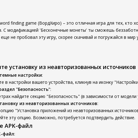
word finding game (ВордХиро) – это отличная игра для тех, кто 
в. С модификацией 'Бесконечные монеты' ты сможешь беззаботн
 еще не пробовал эту игру, скорее скачивай и погружайся в мир
ите установку из неавторизованных источников
стемные настройки
:
е в настройки вашего устройства, кликнув на иконку "Настройки
раздел "Безопасность"
:
трах найдите секцию "Безопасность" (в зависимости от модели 
тановку из неавторизованных источников
:
опцию "Установка приложений из неавторизованных источников
йте эту опцию. Возможно, потребуется подтвердить действие.
те APK-файл
K-файл
: