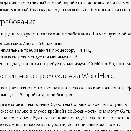
задания
: это отличный способ заработать дополнительные мон
чные монеты'
: благодаря ему ты можешь не беспокоиться о нех
требования
 игру, важно учесть
системные требования
. На что нужно обр
я система
: Android 5.0 или выше.
инимальные требования к процессору – 1 ГГц.
 память
: рекомендуется минимум 2 Гб.
есто
: для установки потребуется минимум 100 Мб свободного ме
 успешного прохождения WordHero
ких играх важно не только называть слова, но и использовать 
помогут тебе пройти уровни быстрее:
лгие слова
: чем больше букв, тем больше очков ты получишь.
сказки только в случае крайней необходимости: они могут быть
 на сочетаниях букв: часто полезно видеть слово в его составе
возможности пропускать уровни, если они слишком сложны.