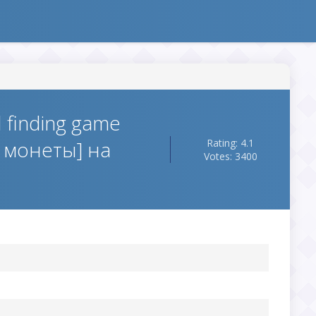
 finding game
 монеты] на
Rating: 4.1
Votes: 3400