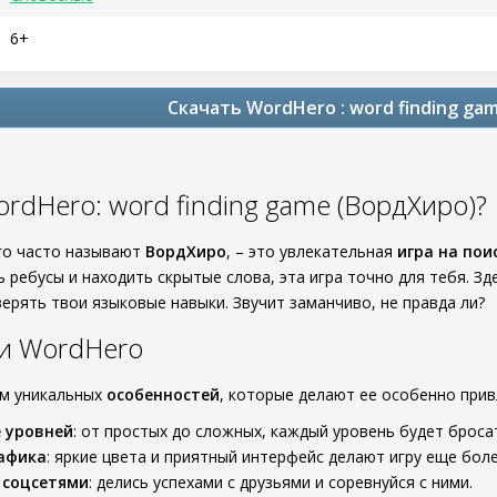
6+
Скачать WordHero : word finding g
ordHero: word finding game (ВордХиро)?
его часто называют
ВордХиро
, – это увлекательная
игра на пои
 ребусы и находить скрытые слова, эта игра точно для тебя. З
ерять твои языковые навыки. Звучит заманчиво, не правда ли?
и WordHero
ом уникальных
особенностей
, которые делают ее особенно прив
 уровней
: от простых до сложных, каждый уровень будет броса
афика
: яркие цвета и приятный интерфейс делают игру еще бо
 соцсетями
: делись успехами с друзьями и соревнуйся с ними.