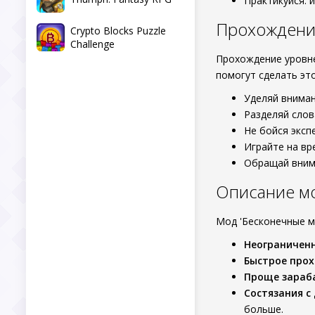
Практикуйся: 
Прохождени
Crypto Blocks Puzzle
Challenge
Прохождение уровне
помогут сделать эт
Уделяй внима
Разделяй слов
Не бойся эксп
Играйте на вр
Обращай вним
Описание м
Мод 'Бесконечные 
Неограничен
Быстрое про
Проще зараб
Состязания с
больше.