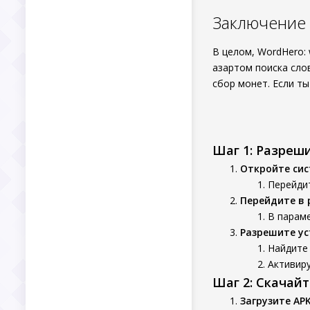
Заключение
В целом, WordHero: 
азартом поиска сло
сбор монет. Если ты
Шаг 1: Разреш
Откройте си
Перейдит
Перейдите в 
В параме
Разрешите ус
Найдите 
Активиру
Шаг 2: Скачай
Загрузите AP