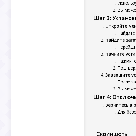
Использу
Вы может
Шаг 3: Устано
Откройте ме
Найдите
Найдите заг
Перейдит
Начните уста
Нажмите 
Подтверд
Завершите у
После з
Вы может
Шаг 4: Отключ
Вернитесь в 
Для без
Скриншоты