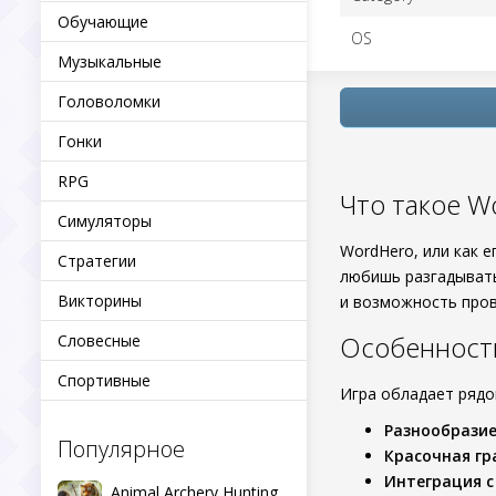
Обучающие
OS
Музыкальные
Головоломки
Гонки
RPG
Что такое W
Симуляторы
WordHero, или как 
Стратегии
любишь разгадывать
Викторины
и возможность пров
Особенност
Словесные
Спортивные
Игра обладает ряд
Разнообразие
Популярное
Красочная гр
Интеграция с
Animal Archery Hunting