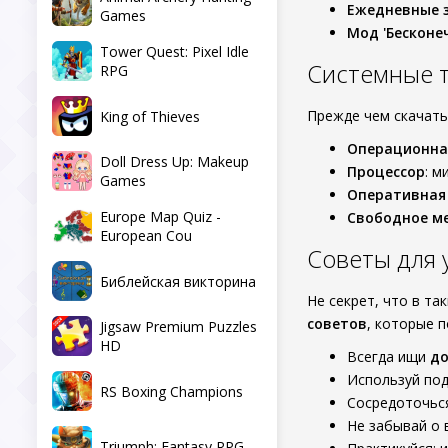
Ежедневные 
Games
Мод 'Бесконе
Tower Quest: Pixel Idle
Системные 
RPG
Прежде чем скачать
King of Thieves
Операционна
Doll Dress Up: Makeup
Процессор
: м
Games
Оперативная
Europe Map Quiz -
Свободное м
European Cou
Советы для
Библейская викторина
Не секрет, что в та
советов
, которые 
Jigsaw Premium Puzzles
HD
Всегда ищи
до
Используй под
RS Boxing Champions
Сосредоточься
Не забывай о 
Triumph: Fantasy RPG