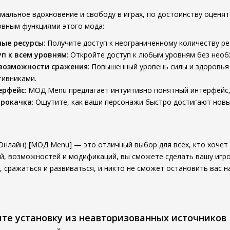
имальное вдохновение и свободу в играх, по достоинству оценя
вным функциями этого мода:
ные ресурсы
: Получите доступ к неограниченному количеству р
п к всем уровням
: Откройте доступ к любым уровням без нео
возможности сражения
: Повышенный уровень силы и здоровья
тивниками.
ерфейс
: МОД Menu предлагает интуитивно понятный интерфейс,
прокачка
: Ощутите, как ваши персонажи быстро достигают новы
с Онлайн) [МОД Menu] — это отличный выбор для всех, кто хочет
, возможностей и модификаций, вы сможете сделать вашу игр
 сражаться и развиваться, и никто не сможет остановить вас на
ите установку из неавторизованных источников