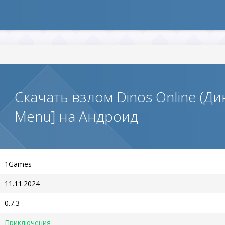
Скачать взлом Dinos Online (Д
Menu] на Андроид
1Games
11.11.2024
0.7.3
Приключения