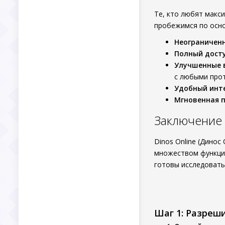
Те, кто любят макс
пробежимся по осно
Неограничен
Полный досту
Улучшенные 
с любыми про
Удобный инт
Мгновенная 
Заключение
Dinos Online (Дино
множеством функций
готовы исследовать,
Шаг 1: Разреш