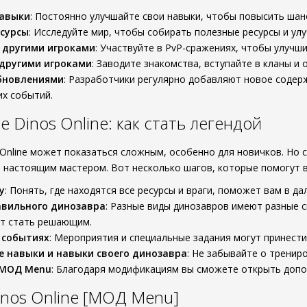
навыки
: Постоянно улучшайте свои навыки, чтобы повысить шан
сурсы
: Исследуйте мир, чтобы собирать полезные ресурсы и ул
 другими игроками
: Участвуйте в PvP-сражениях, чтобы улучш
другими игроками
: Заводите знакомства, вступайте в кланы и
обновлениями
: Разработчики регулярно добавляют новое содер
их событий.
 Dinos Online: как стать легендой
Online может показаться сложным, особенно для новичков. Но
ь настоящим мастером. Вот несколько шагов, которые помогут 
у
: Понять, где находятся все ресурсы и враги, поможет вам в д
авильного динозавра
: Разные виды динозавров имеют разные 
т стать решающим.
 событиях
: Мероприятия и специальные задания могут принести
 навыки и навыки своего динозавра
: Не забывайте о тренир
 МОД Menu
: Благодаря модификациям вы сможете открыть допол
nos Online [МОД Menu]