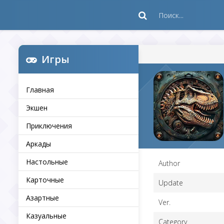
Игры
Главная
Экшен
Приключения
Аркады
Настольные
Author
Карточные
Update
Азартные
Ver.
Казуальные
Category