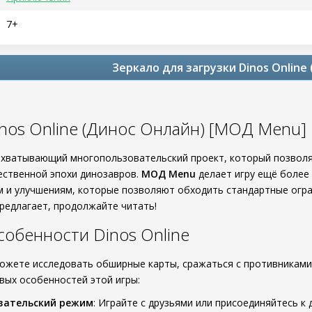
7+
Зеркало для загрузки Dinos Online
inos Online (Динос Онлайн) [МОД Menu]
 захватывающий многопользовательский проект, который позволя
ественной эпохи динозавров.
МОД Menu
делает игру ещё более 
 и улучшениям, которые позволяют обходить стандартные ограни
предлагает, продолжайте читать!
обенности Dinos Online
сможете исследовать обширные карты, сражаться с противниками
вых особенностей этой игры:
вательский режим
: Играйте с друзьями или присоединяйтесь к 