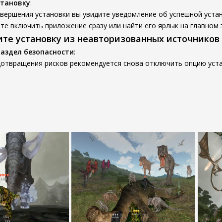
становку
:
вершения установки вы увидите уведомление об успешной устан
е включить приложение сразу или найти его ярлык на главном 
ите установку из неавторизованных источников
раздел безопасности
:
дотвращения рисков рекомендуется снова отключить опцию уста