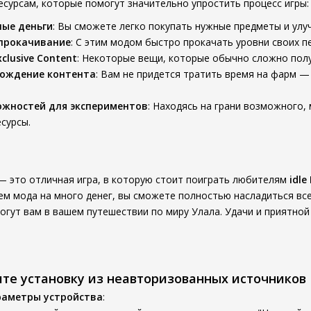
есурсам, которые помогут значительно упростить процесс игры:
ные деньги
: Вы сможете легко покупать нужные предметы и улу
прокачивание
: С этим модом быстро прокачать уровни своих 
xclusive Content
: Некоторые вещи, которые обычно сложно полу
хождение контента
: Вам не придется тратить время на фарм 
ожностей для экспериментов
: Находясь на грани возможного,
есурсы.
re — это отличная игра, в которую стоит поиграть любителям
idle
ем мода на много денег, вы сможете полностью насладиться вс
огут вам в вашем путешествии по миру Улала. Удачи и приятной 
ите установку из неавторизованных источников
раметры устройства
: