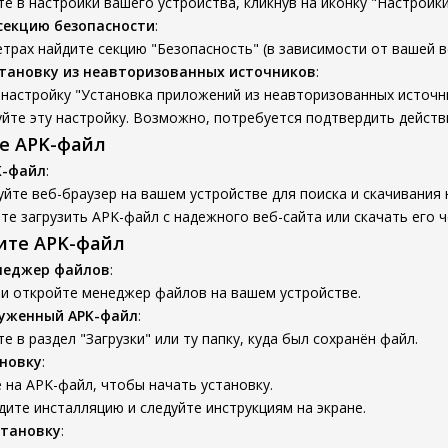
е в настройки вашего устройства, кликнув на иконку "Настройки
секцию безопасности
:
трах найдите секцию "Безопасность" (в зависимости от вашей ве
тановку из неавторизованных источников
:
настройку "Установка приложений из неавторизованных источни
йте эту настройку. Возможно, потребуется подтвердить действ
те APK-файл
K-файл
:
йте веб-браузер на вашем устройстве для поиска и скачивания
е загрузить APK-файл с надежного веб-сайта или скачать его ч
вите APK-файл
неджер файлов
:
 и откройте менеджер файлов на вашем устройстве.
руженный APK-файл
:
е в раздел "Загрузки" или ту папку, куда был сохранён файл.
новку
:
на APK-файл, чтобы начать установку.
ите инсталляцию и следуйте инструкциям на экране.
становку
: