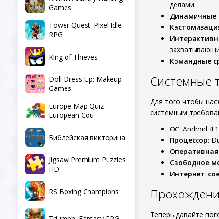
делами.
Games
Динамичные 
Tower Quest: Pixel Idle
Кастомизаци
RPG
Интерактивн
захватывающи
King of Thieves
Командные с
Системные 
Doll Dress Up: Makeup
Games
Для того чтобы на
Europe Map Quiz -
системным требова
European Cou
ОС
: Android 4.
Библейская викторина
Процессор
: D
Оперативная
Jigsaw Premium Puzzles
Свободное м
HD
Интернет-со
Прохождение 
RS Boxing Champions
Теперь давайте пого
Triumph: Fantasy RPG