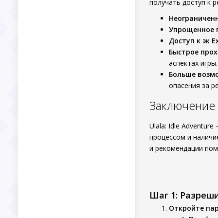
получать доступ к р
Неограничен
Упрощенное 
Доступ к эк E
Быстрое про
аспектах игры.
Больше возм
опасения за р
Заключение
Ulala: Idle Adventu
процессом и наличи
и рекомендации пом
Шаг 1: Разреш
Откройте па