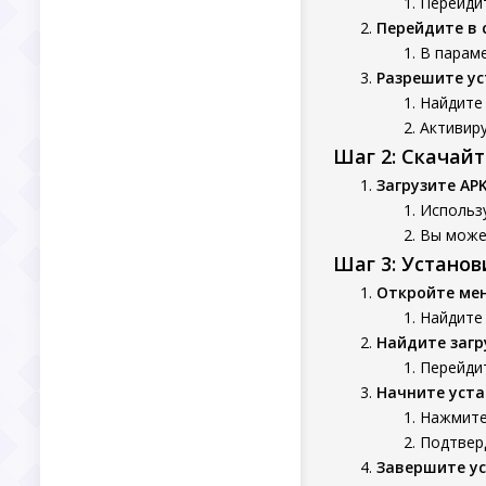
Перейдит
Перейдите в 
В параме
Разрешите ус
Найдите 
Активиру
Шаг 2: Скачай
Загрузите AP
Использу
Вы может
Шаг 3: Устано
Откройте ме
Найдите
Найдите заг
Перейдит
Начните уста
Нажмите 
Подтверд
Завершите у