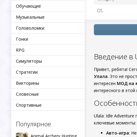
Обучающие
OS
Музыкальные
Головоломки
Гонки
RPG
Введение в U
Симуляторы
Привет, ребята! Се
Стратегии
Улала
. Это не про
Викторины
интересен
МОД на 
интересного в этой 
Словесные
Особенности 
Спортивные
Ulala: Idle Advent
Популярное
ключевые моменты:
Авто-игра
: Н
Animal Archery Hunting