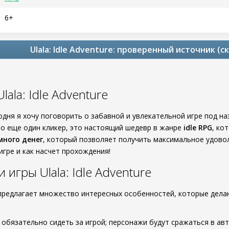
6+
Ulala: Idle Adventure: проверенный источник (
lala: Idle Adventure
годня я хочу поговорить о забавной и увлекательной игре под н
сто еще один кликер, это настоящий шедевр в жанре
idle RPG
, ко
много денег
, который позволяет получить максимальное удовол
игре и как насчет прохождения!
игры Ulala: Idle Adventure
ure предлагает множество интересных особенностей, которые де
е обязательно сидеть за игрой; персонажи будут сражаться в а