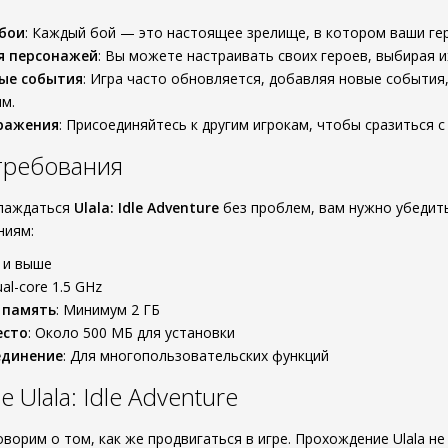
бои
: Каждый бой — это настоящее зрелище, в котором ваши гер
я персонажей
: Вы можете настраивать своих героев, выбирая и
ые события
: Игра часто обновляется, добавляя новые событи
м.
ражения
: Присоединяйтесь к другим игрокам, чтобы сразиться 
требования
слаждаться
Ulala: Idle Adventure
без проблем, вам нужно убедит
ниям:
1 и выше
ual-core 1.5 GHz
 память
: Минимум 2 ГБ
есто
: Около 500 МБ для установки
единение
: Для многопользовательских функций
Ulala: Idle Adventure
ворим о том, как же продвигаться в игре. Прохождение Ulala не