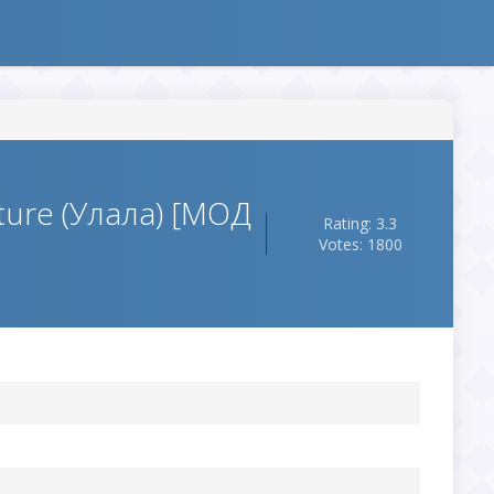
ture (Улала) [МОД
Rating: 3.3
Votes: 1800