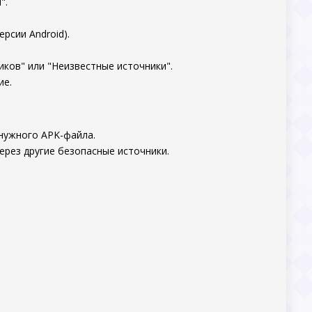
".
рсии Android).
ков" или "Неизвестные источники".
ие.
 нужного APK-файла.
ерез другие безопасные источники.