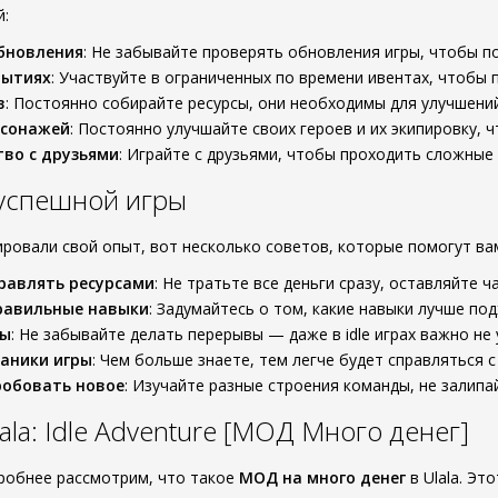
й:
бновления
: Не забывайте проверять обновления игры, чтобы п
бытиях
: Участвуйте в ограниченных по времени ивентах, чтобы 
в
: Постоянно собирайте ресурсы, они необходимы для улучшени
рсонажей
: Постоянно улучшайте своих героев и их экипировку,
во с друзьями
: Играйте с друзьями, чтобы проходить сложные
 успешной игры
ровали свой опыт, вот несколько советов, которые помогут вам
равлять ресурсами
: Не тратьте все деньги сразу, оставляйте 
равильные навыки
: Задумайтесь о том, какие навыки лучше под
зы
: Не забывайте делать перерывы — даже в idle играх важно не 
аники игры
: Чем больше знаете, тем легче будет справляться 
робовать новое
: Изучайте разные строения команды, не залипа
la: Idle Adventure [МОД Много денег]
робнее рассмотрим, что такое
МОД на много денег
в Ulala. Э