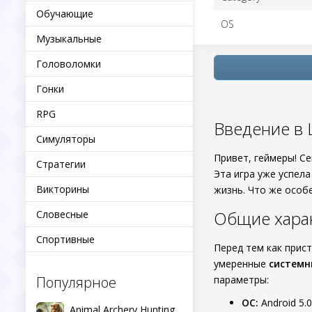
Обучающие
OS
Музыкальные
Головоломки
Гонки
RPG
Введение в Li
Симуляторы
Привет, геймеры! С
Стратегии
Эта игра уже успел
Викторины
жизнь. Что же особе
Общие харак
Словесные
Спортивные
Перед тем как прис
умеренные
системн
Популярное
параметры:
ОС:
Android 5.
Animal Archery Hunting