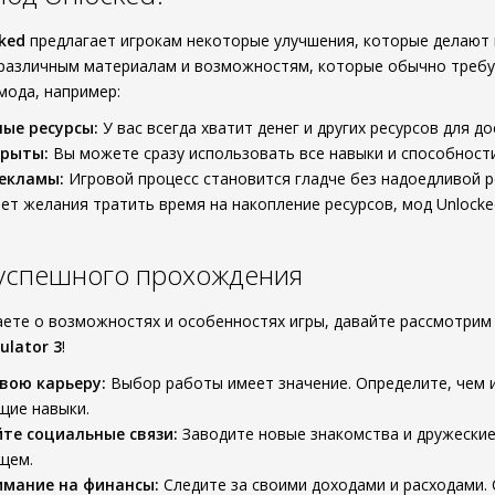
ked
предлагает игрокам некоторые улучшения, которые делают 
 различным материалам и возможностям, которые обычно требу
мода, например:
ые ресурсы:
У вас всегда хватит денег и других ресурсов для д
крыты:
Вы можете сразу использовать все навыки и способности
екламы:
Игровой процесс становится гладче без надоедливой р
 нет желания тратить время на накопление ресурсов, мод Unloc
 успешного прохождения
наете о возможностях и особенностях игры, давайте рассмотрим
ulator 3
!
вою карьеру:
Выбор работы имеет значение. Определите, чем и
щие навыки.
те социальные связи:
Заводите новые знакомства и дружески
щем.
имание на финансы:
Следите за своими доходами и расходами.