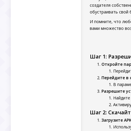
создателя собственн
обустраивать свой 
И помните, что любо
вами множество во
Шаг 1: Разреш
Откройте па
Перейдит
Перейдите в 
В параме
Разрешите ус
Найдите 
Активир
Шаг 2: Скачай
Загрузите AP
Использу