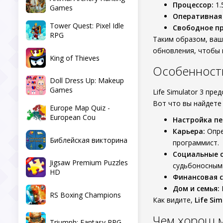
Процессор:
1.
Games
Оперативная
Tower Quest: Pixel Idle
Свободное пр
RPG
Таким образом, ваша
обновления, чтобы 
King of Thieves
Особенности L
Doll Dress Up: Makeup
Games
Life Simulator 3 п
Вот что вы найдете 
Europe Map Quiz -
European Cou
Настройка пе
Карьера:
Опре
Библейская викторина
программист.
Социальные с
Jigsaw Premium Puzzles
судьбоносным
HD
Финансовая с
Дом и семья:
RS Boxing Champions
Как видите,
Life Sim
Чем хорош м
Triumph: Fantasy RPG