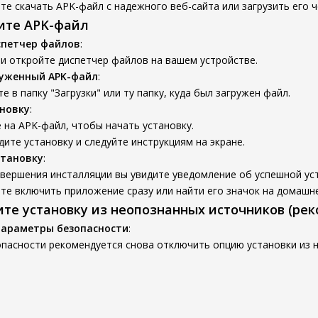
е скачать APK-файл с надежного веб-сайта или загрузить его ч
вите APK-файл
спетчер файлов
:
и откройте диспетчер файлов на вашем устройстве.
руженный APK-файл
:
е в папку "Загрузки" или ту папку, куда был загружен файл.
новку
:
на APK-файл, чтобы начать установку.
ите установку и следуйте инструкциям на экране.
становку
:
вершения инсталляции вы увидите уведомление об успешной ус
е включить приложение сразу или найти его значок на домашне
ите установку из неопознанных источников (ре
параметры безопасности
:
опасности рекомендуется снова отключить опцию установки из 