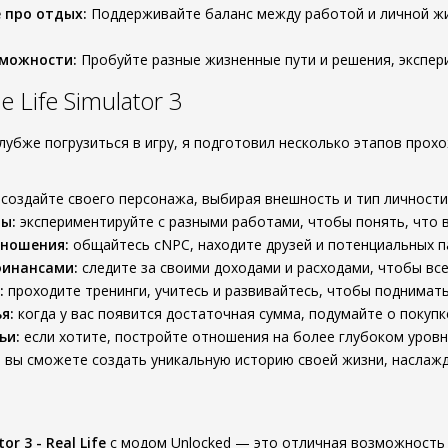
 про отдых:
Поддерживайте баланс между работой и личной ж
зможности:
Пробуйте разные жизненные пути и решения, экспер
Life Simulator 3
глубже погрузиться в игру, я подготовил несколько этапов про
создайте своего персонажа, выбирая внешность и тип личности
ы:
экспериментируйте с разными работами, чтобы понять, что 
тношения:
общайтесь сNPC, находите друзей и потенциальных п
финансами:
следите за своими доходами и расходами, чтобы все
:
проходите тренинги, учитесь и развивайтесь, чтобы поднимать
я:
когда у вас появится достаточная сумма, подумайте о покупк
ьи:
если хотите, постройте отношения на более глубоком уровн
, вы сможете создать уникальную историю своей жизни, насла
or 3 - Real Life
с модом Unlocked — это отличная возможность д