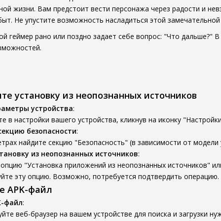
ой жизни. Вам предстоит вести персонажа через радости и невз
быт. Не упустите возможность насладиться этой замечательной 
й геймер рано или поздно задает себе вопрос: "Что дальше?" В
зможностей.
ите установку из неопознанных источников
раметры устройства
:
е в настройки вашего устройства, кликнув на иконку "Настройки
секцию безопасности
:
трах найдите секцию "Безопасность" (в зависимости от модели 
тановку из неопознанных источников
:
опцию "Установка приложений из неопознанных источников" ил
уйте эту опцию. Возможно, потребуется подтвердить операцию.
те APK-файл
K-файл
:
йте веб-браузер на вашем устройстве для поиска и загрузки ну