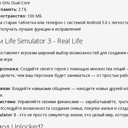
5 GHz Dual-Core
 память:
2 ГБ
остранство:
100 МБ
 старая таблетка или телефон с системой Android 5.0 с легкост
получать лучшие функции и исправления!
ife Simulator 3 - Real Life
редоставляет игрокам широкий выбор возможностей для создания 
в игре:
рсонажа:
Создайте своего героя с помощью множества опций —
делите, чем ваш персонаж будет заниматься — от простых работ
вязи:
Владейте навыками общения — находите новых друзей ил
и.
истема:
Управляйте своими финансами — зарабатывайте, трать
Исследуйте возможности создания семьи, покупки жилья и созд
ulator 3
- это не просто симулятор жизни; это целый мир, котор
од Unlocked?