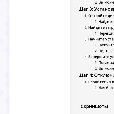
Вы может
Шаг 3: Устано
Откройте ди
Найдите 
Найдите заг
Перейдит
Начните уста
Нажмите 
Подтверд
Завершите у
После за
Вы может
Шаг 4: Отключ
Вернитесь в 
Для без
Скриншоты