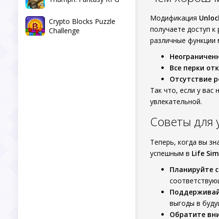
Модификация
Unloc
Crypto Blocks Puzzle
получаете доступ к
Challenge
различные функции 
Неограниченн
Все перки от
Отсутствие р
Так что, если у вас
увлекательной.
Советы для
Теперь, когда вы з
успешным в
Life Sim
Планируйте с
соответствую
Поддерживай
выгоды в буду
Обратите вн