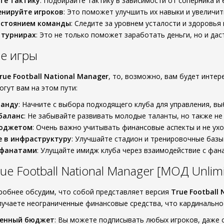
те тактику
: Подбирайте тактику в зависимости от соперника и 
енируйте игроков
: Это поможет улучшить их навыки и увеличит
остоянием команды
: Следите за уровнем усталости и здоровья
 турнирах
: Это не только поможет заработать деньги, но и да
е игры
rue Football National Manager
, то, возможно, вам будет интере
гут вам на этом пути:
манду
: Начните с выбора подходящего клуба для управления, вы
баланс
: Не забывайте развивать молодые таланты, но также не
бюджетом
: Очень важно учитывать финансовые аспекты и не ухо
 в инфраструктуру
: Улучшайте стадион и тренировочные базы
 фанатами
: Улущайте имидж клуба через взаимодействие с фана
e Football National Manager [МОД Unlim
робнее обсудим, что собой представляет версия
True Football
учаете неограниченные финансовые средства, что кардинально 
ченный бюджет
: Вы можете подписывать любых игроков, даже 