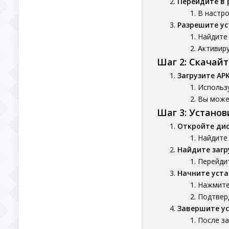
Перейдите в 
В настро
Разрешите ус
Найдите 
Активиру
Шаг 2: Скачай
Загрузите AP
Использу
Вы может
Шаг 3: Устано
Откройте ди
Найдите 
Найдите заг
Перейдит
Начните уста
Нажмите
Подтверд
Завершите у
После з