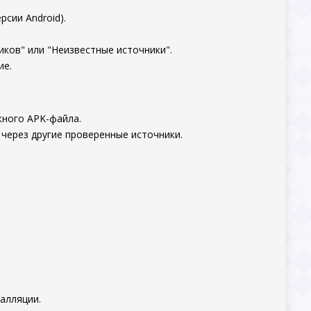
рсии Android).
ков" или "Неизвестные источники".
ие.
жного APK-файла.
 через другие проверенные источники.
алляции.