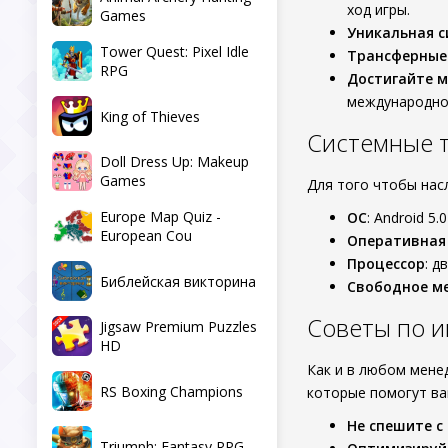
ход игры.
Games
Уникальная с
Tower Quest: Pixel Idle
Трансферные
RPG
Достигайте 
международно
King of Thieves
Системные тр
Doll Dress Up: Makeup
Games
Для того чтобы нас
Europe Map Quiz -
ОС
: Android 5.
European Cou
Оперативная
Процессор
: д
Библейская викторина
Свободное м
Советы по и
Jigsaw Premium Puzzles
HD
Как и в любом мене
RS Boxing Champions
которые помогут ва
Не спешите с
Triumph: Fantasy RPG