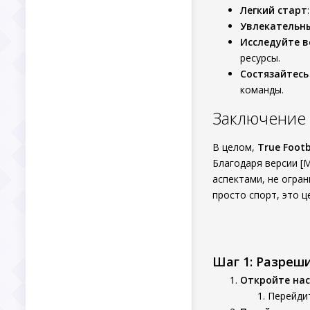
Легкий старт
Увлекательн
Исследуйте в
ресурсы.
Состязайтесь
команды.
Заключение
В целом,
True Footb
Благодаря версии [М
аспектами, не огра
просто спорт, это ц
Шаг 1: Разреш
Откройте нас
Перейдит