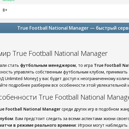
8+
True Football National Manager — быстрый серв
ир True Football National Manager
тали стать
футбольным менеджером
, то игра
True Football Na
ность управлять собственным футбольным клубом, принимать с
ОД Unlimited Money] у вас будет доступ к неограниченному коли
йте подробнее разберем все особенности этой увлекательной и
обенности True Football National Manag
ue Football National Manager
среди других игр в подобном жан
клубом
: Вам предстоит следить за всеми аспектами жизни своег
матчи в режиме реального времени
: Игроки могут наблюдать