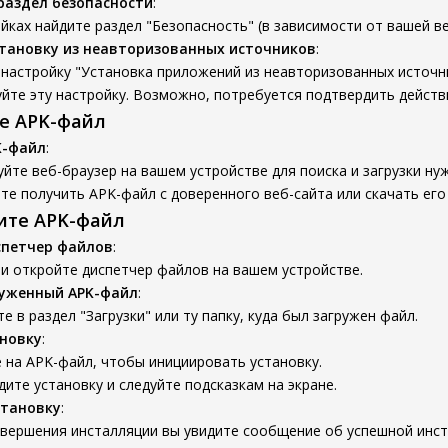
раздел безопасности
:
йках найдите раздел "Безопасность" (в зависимости от вашей ве
тановку из неавторизованных источников
:
настройку "Установка приложений из неавторизованных источни
йте эту настройку. Возможно, потребуется подтвердить действ
те APK-файл
K-файл
:
йте веб-браузер на вашем устройстве для поиска и загрузки ну
е получить APK-файл с доверенного веб-сайта или скачать его
вите APK-файл
спетчер файлов
:
и откройте диспетчер файлов на вашем устройстве.
руженный APK-файл
:
е в раздел "Загрузки" или ту папку, куда был загружен файл.
новку
:
 на APK-файл, чтобы инициировать установку.
ите установку и следуйте подсказкам на экране.
становку
:
авершения инсталляции вы увидите сообщение об успешной инст