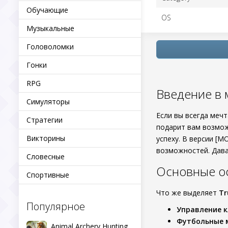
Обучающие
OS
Музыкальные
Головоломки
Гонки
RPG
Введение в м
Симуляторы
Если вы всегда меч
Стратегии
подарит вам возмож
Викторины
успеху. В версии [М
возможностей. Дава
Словесные
Основные ос
Спортивные
Что же выделяет
Tr
Популярное
Управление 
Футбольные 
Animal Archery Hunting