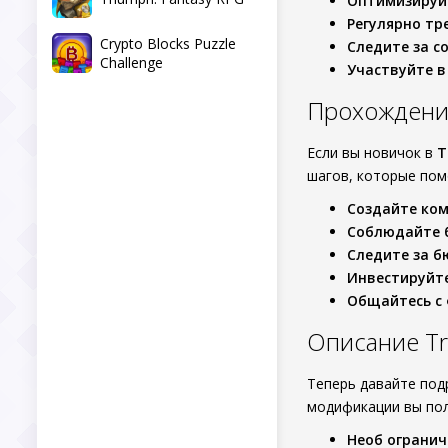
Оптимизируй
Регулярно тр
Crypto Blocks Puzzle
Следите за с
Challenge
Участвуйте в
Прохождени
Если вы новичок в
T
шагов, которые помо
Создайте ко
Соблюдайте 
Следите за 
Инвестируйте
Общайтесь с
Описание Tru
Теперь давайте под
модификации вы пол
Необ ограни