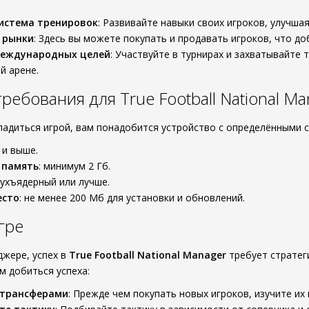
истема тренировок
: Развивайте навыки своих игроков, улучшая
 рынки
: Здесь вы можете покупать и продавать игроков, что до
международных целей
: Участвуйте в турнирах и захватывайте 
й арене.
ебования для True Football National Ma
ладиться игрой, вам понадобится устройство с определёнными
0 и выше.
 память
: минимум 2 Гб.
вухъядерный или лучше.
есто
: не менее 200 Мб для установки и обновлений.
гре
джере, успех в
True Football National Manager
требует стратег
м добиться успеха:
 трансферами
: Прежде чем покупать новых игроков, изучите их