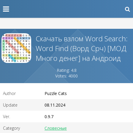
Скачать взлом Word Search:
Word Find (Ворд Срч) [МОД
Много денег] на Андроид
Rating: 4.8
Votes: 4000
Author
Puzzle Cats
Update
08.11.2024
Ver.
0.9.7
Category
Словесные