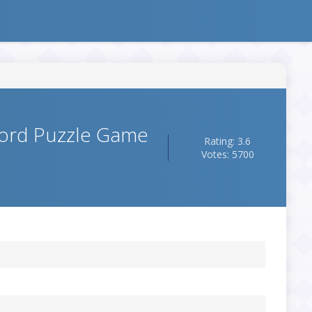
ord Puzzle Game
Rating: 3.6
Votes: 5700