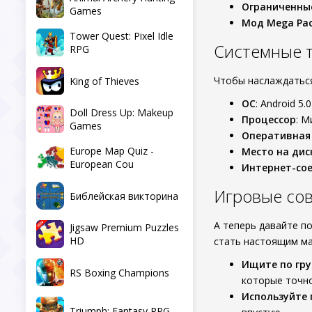
Ограниченны
Games
Мод Mega Pa
Tower Quest: Pixel Idle
Системные 
RPG
Чтобы наслаждать
King of Thieves
ОС
: Android 5.
Doll Dress Up: Makeup
Процессор
: М
Games
Оперативная
Europe Map Quiz -
Место на дис
European Cou
Интернет-со
Игровые сов
Библейская викторина
А теперь давайте п
Jigsaw Premium Puzzles
HD
стать настоящим м
Ищите по гр
RS Boxing Champions
которые точно
Используйте 
Triumph: Fantasy RPG