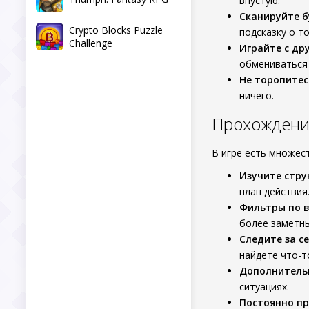
впустую.
Сканируйте 
Crypto Blocks Puzzle
подсказку о то
Challenge
Играйте с др
обмениваться 
Не торопитес
ничего.
Прохождение
В игре есть множест
Изучите стру
план действия
Фильтры по 
более заметны
Следите за с
найдете что-т
Дополнитель
ситуациях.
Постоянно пр