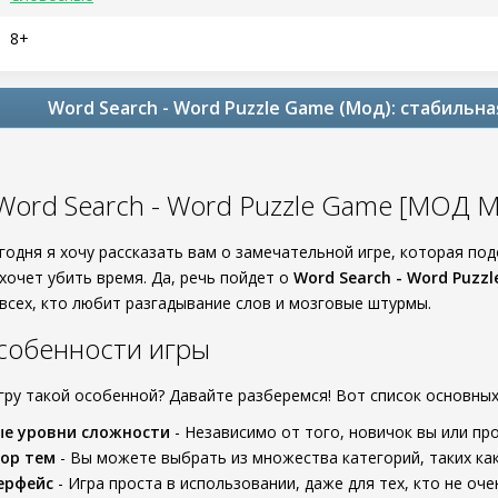
8+
Word Search - Word Puzzle Game (Мод): стабильна
Word Search - Word Puzzle Game [МОД M
годня я хочу рассказать вам о замечательной игре, которая по
 хочет убить время. Да, речь пойдет о
Word Search - Word Puzz
 всех, кто любит разгадывание слов и мозговые штурмы.
собенности игры
игру такой особенной? Давайте разберемся! Вот список основны
ые уровни сложности
- Независимо от того, новичок вы или про
ор тем
- Вы можете выбрать из множества категорий, таких как
ерфейс
- Игра проста в использовании, даже для тех, кто не оче