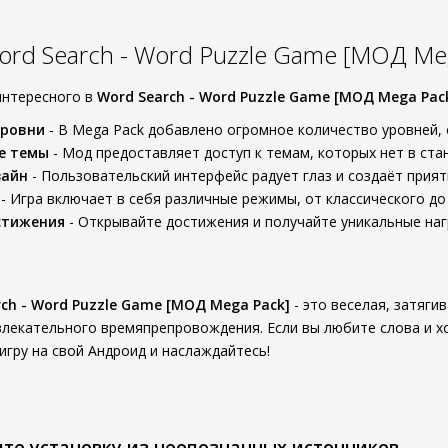
rd Search - Word Puzzle Game [МОД Me
 интересного в
Word Search - Word Puzzle Game [МОД Mega Pac
уровни
- В Mega Pack добавлено огромное количество уровней, 
е темы
- Мод предоставляет доступ к темам, которых нет в ста
зайн
- Пользовательский интерфейс радует глаз и создаёт прият
- Игра включает в себя различные режимы, от классического до
стижения
- Открывайте достижения и получайте уникальные наг
ch - Word Puzzle Game [МОД Mega Pack]
- это веселая, затяги
влекательного времяпрепровождения. Если вы любите слова и хо
игру на свой Андроид и наслаждайтесь!
ите установку из неопознанных источников