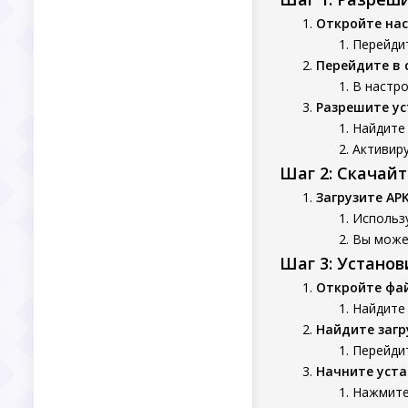
Откройте нас
Перейдит
Перейдите в 
В настро
Разрешите ус
Найдите 
Активиру
Шаг 2: Скачай
Загрузите AP
Использу
Вы может
Шаг 3: Устано
Откройте фа
Найдите
Найдите заг
Перейдит
Начните уста
Нажмите