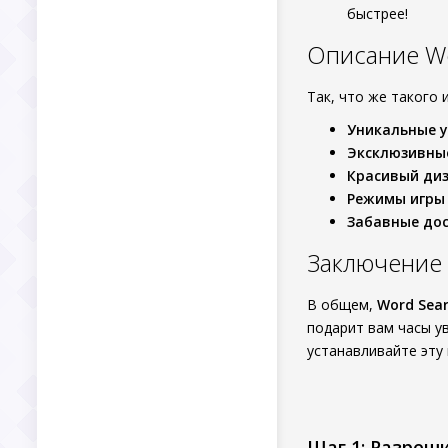
быстрее!
Описание Wo
Так, что же такого
Уникальные 
Эксклюзивны
Красивый ди
Режимы игры
Забавные до
Заключение
В общем,
Word Sear
подарит вам часы у
устанавливайте эту 
Шаг 1: Разреш