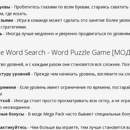
буквы
- Пробегитесь глазами по всем буквам, стараясь схватить
м, где искать.
узьями
- Игра в команде может сделать это занятие более увл
стратегиями.
ь
- Иногда лучше медленно и уверенно продвигаться по уровням,
 Word Search - Word Puzzle Game [МОД
во уровней, и с каждым разом они становятся всё сложнее. Поэ
ктуру уровней
- Прежде чем начинать уровень, взгляните на с
.
времени
- Если уровень имеет ограничение по времени, постара
!
еткой
- Иногда стоит просто просматривать всю сетку, а не огр
о неожиданное.
ные бонусы
- В моде Mega Pack часто бывают специальные бон
актикуйтесь
- Чем больше вы играете, тем лучше становятся в