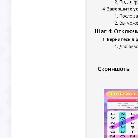
Подтверд
Завершите у
После за
Вы может
Шаг 4: Отключ
Вернитесь в 
Для безо
Скриншоты