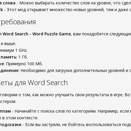
е слова
- Можно выбирать количество слов на уровне, что сдел
ck
- Этот мод открывает множество новых уровней, тем и даже 
требования
ся
Word Search - Word Puzzle Game
, вам понадобятся следующи
0 и выше.
инимум 1 GHz.
 память
: 1 Гб.
ке
: Примерно 100 Мб.
единение
: Необходимо для загрузки дополнительных уровней и 
еты для Word Search
оговорим о том, как можно улучшить свои результаты в игре. В
астером:
уппам
- Начинайте с поиска слов по категориям. Например, если
 в этом контексте.
подсказки
- Если вы застряли, не бойтесь воспользоваться под