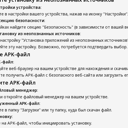
тройки устройства
:
е в настройки вашего устройства, нажав на иконку "Настройки"
секцию безопасности
:
йках найдите секцию "Безопасность" (в зависимости от вашей ве
тановку из неопознанных источников
:
настройку "Установка приложений из неопознанных источников"
йте эту настройку. Возможно, потребуется подтвердить выбор.
те APK-файл
K-файл
:
йте веб-браузер на вашем устройстве для нахождения и скачив
е получить APK-файл с безопасного веб-сайта или загрузить ег
вите APK-файл
йловый менеджер
:
 и откройте файловый менеджер на вашем устройстве.
руженный APK-файл
:
е в папку "Загрузки" или ту папку, куда был скачан файл.
новку
:
 на APK-файл, чтобы инициировать установку.