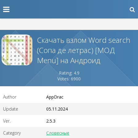
Скачать взлом Word search
(Сопа де летрас) [МОД
Menu] на Андроид
Rating: 4.9
Votes: 6900
Author
AppDrac
Update
05.11.2024
Ver.
2.5.3
Category
Словесные