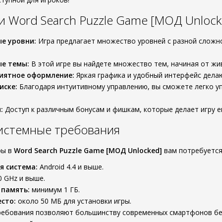
 Word Search Puzzle Game [МОД Unlock
е уровни:
Игра предлагает множество уровней с разной сложн
ые темы:
В этой игре вы найдете множество тем, начиная от жи
иятное оформление:
Яркая графика и удобный интерфейс дела
иске:
Благодаря интуитивному управлению, вы сможете легко у
:
Доступ к различным бонусам и фишкам, которые делает игру е
истемные требования
ры в
Word Search Puzzle Game [МОД Unlocked]
вам потребуется
я система:
Android 4.4 и выше.
0 GHz и выше.
 память:
минимум 1 ГБ.
сто:
около 50 МБ для установки игры.
ебования позволяют большинству современных смартфонов без т