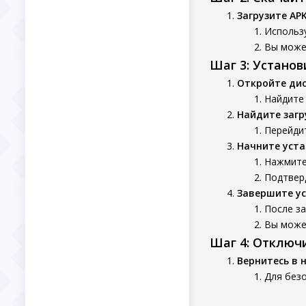
Загрузите AP
Использу
Вы может
Шаг 3: Устано
Откройте ди
Найдите 
Найдите заг
Перейдит
Начните уста
Нажмите 
Подтверд
Завершите у
После за
Вы может
Шаг 4: Отключ
Вернитесь в 
Для безо