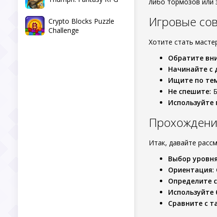
либо тормозов или 
Игровые со
Crypto Blocks Puzzle
Challenge
Хотите стать масте
Обратите вни
Начинайте с 
Ищите по те
Не спешите:
Б
Используйте 
Прохождение
Итак, давайте рассм
Выбор уровня
Ориентация:
Определите с
Используйте 
Сравните с т