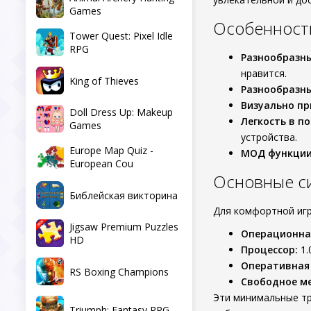
Games
Особенности
Tower Quest: Pixel Idle
RPG
Разнообразны
нравится.
King of Thieves
Разнообразн
Визуально пр
Doll Dress Up: Makeup
Легкость в по
Games
устройства.
Europe Map Quiz -
МОД функции
European Cou
Основные с
Библейская викторина
Для комфортной иг
Jigsaw Premium Puzzles
Операционна
HD
Процессор:
1.
Оперативная
RS Boxing Champions
Свободное ме
Эти минимальные тр
Triumph: Fantasy RPG