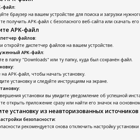
K-файл
:
йте браузер на вашем устройстве для поиска и загрузки нужног
е получить APK-файл с безопасного веб-сайта или скачать его 
вите APK-файл
спетчер файлов
:
и откройте диспетчер файлов на вашем устройстве.
руженный APK-файл
:
е в папку "Downloads" или ту папку, куда был сохранён файл.
новку
:
на APK-файл, чтобы начать установку.
ите установку и следуйте инструкциям на экране.
становку
:
вершения установки вы увидите уведомление об успешной инст
е открыть приложение сразу или найти его значок на основном
ите установку из неавторизованных источников
настройки безопасности
:
пасности рекомендуется снова отключить настройку установки