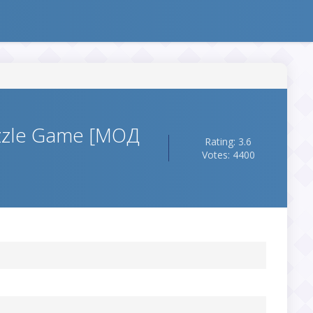
zzle Game [МОД
Rating: 3.6
Votes: 4400