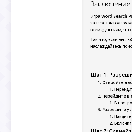
Заключение
Игра
Word Search P
запаса. Благодаря 
всем функциям, что
Так что, если вы лю
наслаждайтесь поис
Шаг 1: Разреш
Откройте нас
Перейдит
Перейдите в 
В настро
Разрешите ус
Найдите 
Включит
Шаг 2: Скачай