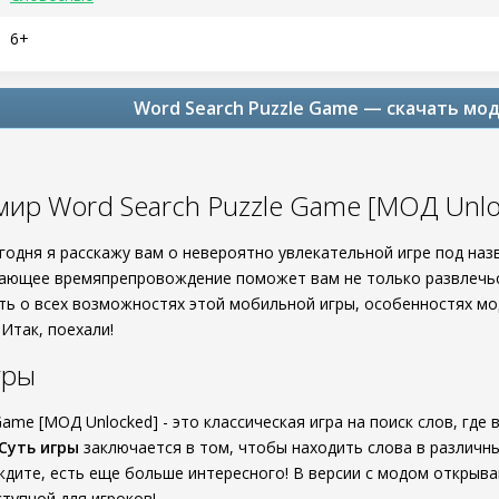
6+
Word Search Puzzle Game — скачать мо
мир Word Search Puzzle Game [МОД Unlo
егодня я расскажу вам о невероятно увлекательной игре под на
вающее времяпрепровождение поможет вам не только развлечься,
ть о всех возможностях этой мобильной игры, особенностях мод
 Итак, поехали!
гры
Game [МОД Unlocked] - это классическая игра на поиск слов, где
Суть игры
заключается в том, чтобы находить слова в различны
ждите, есть еще больше интересного! В версии с модом открыва
тупной для игроков!