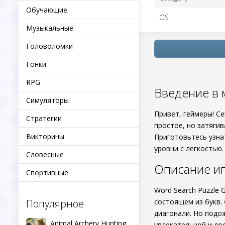
Обучающие
OS
Музыкальные
Головоломки
Гонки
RPG
Введение в 
Симуляторы
Привет, геймеры! С
Стратегии
простое, но затяги
Викторины
Приготовьтесь узна
уровни с легкостью.
Словесные
Описание и
Спортивные
Word Search Puzzle 
Популярное
состоящем из букв.
диагонали. Но подо
Animal Archery Hunting
увлекательной и дос