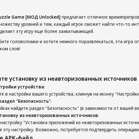
uzzle Game [МОД Unlocked]
предлагает отличное времяпрепров
множеству уровней и тем, каждый игрок сможет найти что-то инт
 делает эту игру еще более захватывающей.
бите головоломки и хотите немного поразвлекаться, эта игра оп
ком слов!
ите установку из неавторизованных источников
тройки устройства
:
е в настройки вашего устройства, кликнув на иконку "Настройки
раздел "Безопасность"
:
йках найдите раздел "Безопасность" (в зависимости от вашей ве
тановку из неавторизованных источников
:
настройку "Установка приложений из неавторизованных источни
е эту настройку. Возможно, потребуется подтвердить операцию
те APK-файл