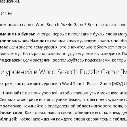
зависаний.
веты
ром поиска слов в Word Search Puzzle Game? Вот несколько сове
мание на буквы:
Иногда, первые и последние буквы слова мог
длинных слов:
Находите сначала самые длинные слова, они обы
мам:
Если знаете тему уровня, это значительно облегчает поиск
уквы могут быть расположены по-другому, чем вы ожидаете. По
подсказки:
Если застряли, воспользуйтесь подсказками, которые
 уровней в Word Search Puzzle Game [
отрим, как проходить уровни в Word Search Puzzle Game [МОД Un
:
Начинайте с легких уровней, чтобы привыкнуть к механике игр
Сначала осмотрите все доступные буквы, чтобы понять, какие с
тратегию:
Начинайте с определенной области игрового поля, в
блоки слов:
Как только нашли слово, обводите его пальцем, д
аблицей:
После нахождения каждого слова сверяйтесь с таблице